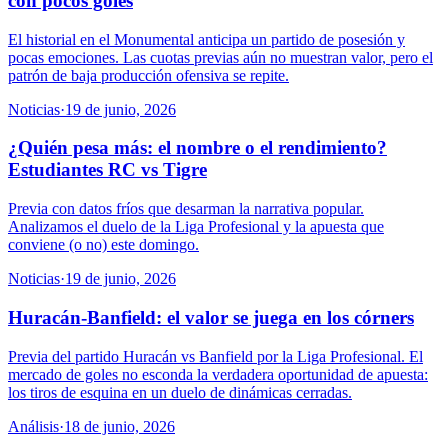
con pocos goles
El historial en el Monumental anticipa un partido de posesión y
pocas emociones. Las cuotas previas aún no muestran valor, pero el
patrón de baja producción ofensiva se repite.
Noticias
·
19 de junio, 2026
¿Quién pesa más: el nombre o el rendimiento?
Estudiantes RC vs Tigre
Previa con datos fríos que desarman la narrativa popular.
Analizamos el duelo de la Liga Profesional y la apuesta que
conviene (o no) este domingo.
Noticias
·
19 de junio, 2026
Huracán-Banfield: el valor se juega en los córners
Previa del partido Huracán vs Banfield por la Liga Profesional. El
mercado de goles no esconda la verdadera oportunidad de apuesta:
los tiros de esquina en un duelo de dinámicas cerradas.
Análisis
·
18 de junio, 2026