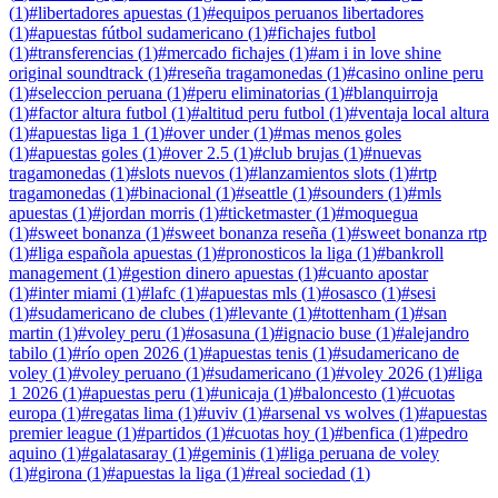
(
1
)
#
libertadores apuestas
(
1
)
#
equipos peruanos libertadores
(
1
)
#
apuestas fútbol sudamericano
(
1
)
#
fichajes futbol
(
1
)
#
transferencias
(
1
)
#
mercado fichajes
(
1
)
#
am i in love shine
original soundtrack
(
1
)
#
reseña tragamonedas
(
1
)
#
casino online peru
(
1
)
#
seleccion peruana
(
1
)
#
peru eliminatorias
(
1
)
#
blanquirroja
(
1
)
#
factor altura futbol
(
1
)
#
altitud peru futbol
(
1
)
#
ventaja local altura
(
1
)
#
apuestas liga 1
(
1
)
#
over under
(
1
)
#
mas menos goles
(
1
)
#
apuestas goles
(
1
)
#
over 2.5
(
1
)
#
club brujas
(
1
)
#
nuevas
tragamonedas
(
1
)
#
slots nuevos
(
1
)
#
lanzamientos slots
(
1
)
#
rtp
tragamonedas
(
1
)
#
binacional
(
1
)
#
seattle
(
1
)
#
sounders
(
1
)
#
mls
apuestas
(
1
)
#
jordan morris
(
1
)
#
ticketmaster
(
1
)
#
moquegua
(
1
)
#
sweet bonanza
(
1
)
#
sweet bonanza reseña
(
1
)
#
sweet bonanza rtp
(
1
)
#
liga española apuestas
(
1
)
#
pronosticos la liga
(
1
)
#
bankroll
management
(
1
)
#
gestion dinero apuestas
(
1
)
#
cuanto apostar
(
1
)
#
inter miami
(
1
)
#
lafc
(
1
)
#
apuestas mls
(
1
)
#
osasco
(
1
)
#
sesi
(
1
)
#
sudamericano de clubes
(
1
)
#
levante
(
1
)
#
tottenham
(
1
)
#
san
martin
(
1
)
#
voley peru
(
1
)
#
osasuna
(
1
)
#
ignacio buse
(
1
)
#
alejandro
tabilo
(
1
)
#
río open 2026
(
1
)
#
apuestas tenis
(
1
)
#
sudamericano de
voley
(
1
)
#
voley peruano
(
1
)
#
sudamericano
(
1
)
#
voley 2026
(
1
)
#
liga
1 2026
(
1
)
#
apuestas peru
(
1
)
#
unicaja
(
1
)
#
baloncesto
(
1
)
#
cuotas
europa
(
1
)
#
regatas lima
(
1
)
#
uviv
(
1
)
#
arsenal vs wolves
(
1
)
#
apuestas
premier league
(
1
)
#
partidos
(
1
)
#
cuotas hoy
(
1
)
#
benfica
(
1
)
#
pedro
aquino
(
1
)
#
galatasaray
(
1
)
#
geminis
(
1
)
#
liga peruana de voley
(
1
)
#
girona
(
1
)
#
apuestas la liga
(
1
)
#
real sociedad
(
1
)