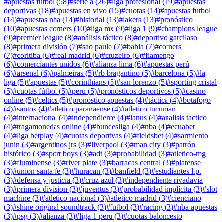
#
apuestas fútbol
(
58
)
#
serie a
(
26
)
#
liga profesional
(
19
)
#
apuestas
deportivas
(
18
)
#
apuestas en vivo
(
15
)
#
cuotas
(
14
)
#
apuestas futbol
(
14
)
#
apuestas nba
(
14
)
#
historial
(
13
)
#
lakers
(
13
)
#
pronóstico
(
10
)
#
apuestas corners
(
10
)
#
liga mx
(
9
)
#
liga 1
(
9
)
#
champions league
(
9
)
#
premier league
(
8
)
#
análisis táctico
(
8
)
#
deportivo garcilaso
(
8
)
#
primera división
(
7
)
#
sao paulo
(
7
)
#
bahia
(
7
)
#
corners
(
7
)
#
coritiba
(
6
)
#
real madrid
(
6
)
#
cruzeiro
(
6
)
#
flamengo
(
6
)
#
comerciantes unidos
(
6
)
#
alianza lima
(
6
)
#
apuestas perú
(
6
)
#
arsenal
(
6
)
#
palmeiras
(
5
)
#
rb bragantino
(
5
)
#
barcelona
(
5
)
#
la
liga
(
5
)
#
apuestas
(
5
)
#
corinthians
(
5
)
#
san lorenzo
(
5
)
#
sporting cristal
(
5
)
#
cuotas fútbol
(
5
)
#
peru
(
5
)
#
pronósticos deportivos
(
5
)
#
casino
online
(
5
)
#
celtics
(
5
)
#
pronóstico apuestas
(
4
)
#
táctica
(
4
)
#
botafogo
(
4
)
#
santos
(
4
)
#
atletico paranaense
(
4
)
#
atletico tucuman
(
4
)
#
internacional
(
4
)
#
independiente
(
4
)
#
lanus
(
4
)
#
analisis tactico
(
4
)
#
tragamonedas online
(
4
)
#
bundesliga
(
4
)
#
nba
(
4
)
#
ecuabet
(
4
)
#
liga betplay
(
4
)
#
cuotas deportivas
(
4
)
#
fieldsbet
(
4
)
#
sarmiento
junin
(
3
)
#
argentinos jrs
(
3
)
#
liverpool
(
3
)
#
man city
(
3
)
#
patrón
histórico
(
3
)
#
sport boys
(
3
)
#
adt
(
3
)
#
probabilidad
(
3
)
#
atletico-mg
(
3
)
#
fluminense
(
3
)
#
river plate
(
3
)
#
barracas central
(
3
)
#
platense
(
3
)
#
union santa fe
(
3
)
#
huracan
(
3
)
#
banfield
(
3
)
#
estudiantes l.p.
(
3
)
#
defensa y justicia
(
3
)
#
cruz azul
(
3
)
#
independiente rivadavia
(
3
)
#
primera division
(
3
)
#
juventus
(
3
)
#
probabilidad implícita
(
3
)
#
slot
machine
(
3
)
#
atletico nacional
(
3
)
#
atletico madrid
(
3
)
#
cienciano
(
3
)
#
shine original soundtrack
(
3
)
#
futbol
(
3
)
#
racing
(
3
)
#
nba apuestas
(
3
)
#
psg
(
3
)
#
alianza
(
3
)
#
liga 1 peru
(
3
)
#
cuotas baloncesto