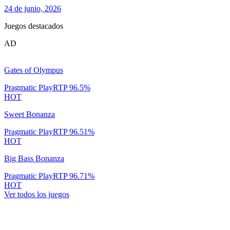
24 de junio, 2026
Juegos destacados
AD
Gates of Olympus
Pragmatic Play
RTP
96.5
%
HOT
Sweet Bonanza
Pragmatic Play
RTP
96.51
%
HOT
Big Bass Bonanza
Pragmatic Play
RTP
96.71
%
HOT
Ver todos los juegos