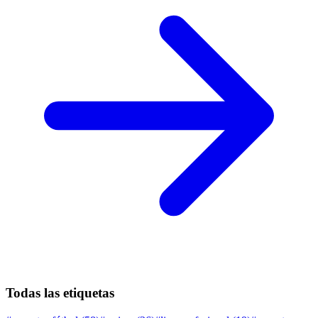
Todas las etiquetas