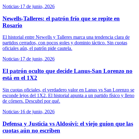
Noticias
·
17 de junio, 2026
Newells-Talleres: el patrón frío que se repite en
Rosario
El historial entre Newells y Talleres marca una tendencia clara de
partidos cerrados, con pocos goles y dominio táctico. Sin cuotas
oficiales aún, el patrón pide cautela.
Noticias
·
17 de junio, 2026
El patrón oculto que decide Lanus-San Lorenzo no
está en el 1X2
Sin cuotas oficiales, el verdadero valor en Lanus vs San Lorenzo se
esconde lejos del 1X2. El historial apunta a un partido físico y lleno
de córners. Descubrí por qué.
Noticias
·
16 de junio, 2026
Defensa y Justicia vs Aldosivi: el viejo guion que las
cuotas aún no escriben