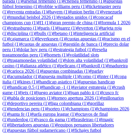
parada
(
1
)
#
arsenal femenino
(
1
)
#
chelsea femenino
(
1
)
#
apuestas
fútbol femenino
(
1
)
#
robbie williams peru
(
1
)
#
ticketmaster peru
(
1
)
#
reventa entradas
(
1
)
#
bayern
(
1
)
#
union berlin
(
1
)
#
venezuela
(
1
)
#
mundial beisbol 2026
(
1
)
#
estados unidos
(
1
)
#
concacaf
champions cup
(
1
)
#
f1
(
1
)
#
gran premio de china
(
1
)
#
formula 1 2026
(
1
)
#
estrasburgo
(
1
)
#
paris
(
1
)
#
juarez
(
1
)
#
everton
(
1
)
#
tarjeta roja
(
1
)
#
disciplina
(
1
)
#
bulls
(
1
)
#
betano
(
1
)
#
inteligencia artificial
(
1
)
#
cajamarca
(
1
)
#
leverkusen
(
1
)
#
cuotas apuestas
(
1
)
#
racismo en el
futbol
(
1
)
#
cuotas de apuestas
(
1
)
#
gestión de banca
(
1
)
#
precio dolar
peru
(
1
)
#
dolar hoy peru
(
1
)
#
estrategia futbol
(
1
)
#
reseña
tragamonedas peru
(
1
)
#
hornets
(
1
)
#
volatilidad slots
(
1
)
#
tragamonedas volatilidad
(
1
)
#
slots alta volatilidad
(
1
)
#
bankroll
casino
(
1
)
#
alianza atlético
(
1
)
#
pelicans
(
1
)
#
bankroll
(
1
)
#
madureira
(
1
)
#
carioca 2026
(
1
)
#
apuestas combinadas
(
1
)
#
parlay
(
1
)
#
acumulador
(
1
)
#
apuesta multiple
(
1
)
#
como
(
1
)
#
inter
(
1
)
#
copa
italia
(
1
)
#
kings
(
1
)
#
handicap asiatico
(
1
)
#
apuestas handicap
(
1
)
#
handicap 0.5
(
1
)
#
handicap -1
(
1
)
#
aviator estrategia
(
1
)
#
crash
game
(
1
)
#
jetx
(
1
)
#
juego aviator
(
1
)
#
juan pablo ii
(
1
)
#
cusco fc
(
1
)
#
tabla de posiciones
(
1
)
#
torneo apertura 2026
(
1
)
#
millonarios
(
1
)
#
deportivo pereira
(
1
)
#
liga colombiana
(
1
)
#
gorillaz
(
1
)
#
tendencias peru
(
1
)
#
sorteo
(
1
)
#
champions
(
1
)
#
champions 2026
(
1
)
#
santa fe
(
1
)
#
uefa europa league
(
1
)
#
octavos de final
(
1
)
#
underdog
(
1
)
#
vasco da gama
(
1
)
#
brasileirao
(
1
)
#
magic
(
1
)
#
libertadores apuestas
(
1
)
#
equipos peruanos libertadores
(
1
)
#
apuestas fútbol sudamericano
(
1
)
#
fichajes futbol