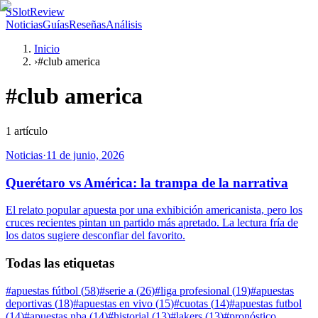
S
SlotReview
Noticias
Guías
Reseñas
Análisis
Inicio
›
#club america
#
club america
1
artículo
Noticias
·
11 de junio, 2026
Querétaro vs América: la trampa de la narrativa
El relato popular apuesta por una exhibición americanista, pero los
cruces recientes pintan un partido más apretado. La lectura fría de
los datos sugiere desconfiar del favorito.
Todas las etiquetas
#
apuestas fútbol
(
58
)
#
serie a
(
26
)
#
liga profesional
(
19
)
#
apuestas
deportivas
(
18
)
#
apuestas en vivo
(
15
)
#
cuotas
(
14
)
#
apuestas futbol
(
14
)
#
apuestas nba
(
14
)
#
historial
(
13
)
#
lakers
(
13
)
#
pronóstico