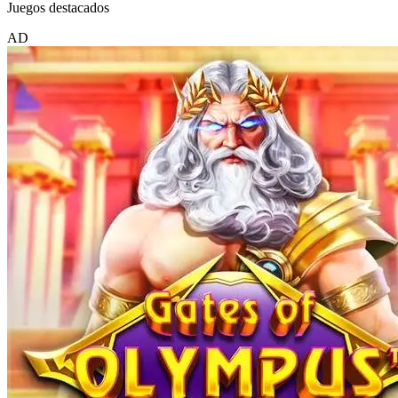
Juegos destacados
AD