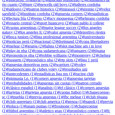
rio cuarto
(
2
)
#
tigre
(
2
)
#
newells old boys
(
2
)
#
talleres cordoba
(
2
)
#
aldosivi
(
2
)
#
patron historico
(
2
)
#
mirassol
(
2
)
#
gremio
(
2
)
#
velez
sarsfield
(
2
)
#
instituto cordoba
(
2
)
#
apuesta corners
(
2
)
#
estadisticas
(
2
)
#
lectura fría
(
2
)
#
remo
(
2
)
#
ucv moquegua
(
2
)
#
belgrano cordoba
(
2
)
#
rosario central
(
2
)
#
sport huancayo
(
2
)
#
juan pablo ii college
(
2
)
#
cuotas argentinas
(
2
)
#
major league soccer
(
2
)
#
los angeles
galaxy
(
2
)
#
los angeles fc
(
2
)
#
valor apuesta
(
2
)
#
deportivo riestra
(
2
)
#
boca juniors
(
2
)
#
liga profesional argentina
(
2
)
#
universitario
(
2
)
#
noticias perú
(
2
)
#
nacional
(
2
)
#
dortmund
(
2
)
#
copa libertadores
(
2
)
#
melgar
(
2
)
#
granja
(
2
)
#
laliga
(
2
)
#
slot machine am i in love
(
2
)
#
play-in nba
(
2
)
#
copa sudamericana
(
2
)
#
jaguares
(
2
)
#
tijuana
(
2
)
#
pronosticos nba
(
2
)
#
robbie williams
(
2
)
#
monterrey
(
2
)
#
chelsea
(
2
)
#
nuggets
(
2
)
#
pronóstico nba
(
2
)
#
rtp slots
(
2
)
#
liga 1 perú
(
2
)
#
apuestas deportivas peru
(
2
)
#
warriors
(
2
)
#
voley
(
2
)
#
sudamericano de clubes voley
(
2
)
#
resultados uni
(
2
)
#
antecedentes
(
1
)
#
estadísticas liga mx
(
1
)
#
racing club
(
1
)
#
gimnasia l.p.
(
1
)
#
corners apuesta
(
1
)
#
apuestas tarjetas
(
1
)
#
probabilidades
(
1
)
#
apuestas sin cuotas
(
1
)
#
patron cerrado
(
1
)
#
clásico español
(
1
)
#
analisis
(
1
)
#
el clásico
(
1
)
#
corners apuestas
(
1
)
#
tarjetas
(
1
)
#
tarjetas apuesta
(
1
)
#
cuotas futbol
(
1
)
#
chapecoense-
sc
(
1
)
#
puebla
(
1
)
#
previa apuestas
(
1
)
#
fbc melgar
(
1
)
#
club tijuana
(
1
)
#
club queretaro
(
1
)
#
club america
(
1
)
#
genoa
(
1
)
#
napoli
(
1
)
#
previa
(
1
)
#
toluca
(
1
)
#
unam pumas
(
1
)
#
frosinone
(
1
)
#
chapecoense
(
1
)
#
fútbol argentino
(
1
)
#
atletico grau
(
1
)
#
pronóstico corners
(
1
)
#
fc