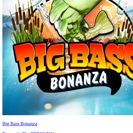
Big Bass Bonanza