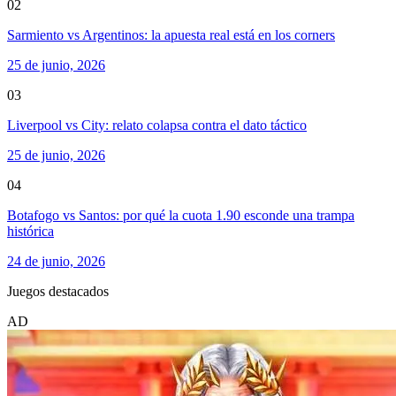
02
Sarmiento vs Argentinos: la apuesta real está en los corners
25 de junio, 2026
03
Liverpool vs City: relato colapsa contra el dato táctico
25 de junio, 2026
04
Botafogo vs Santos: por qué la cuota 1.90 esconde una trampa
histórica
24 de junio, 2026
Juegos destacados
AD