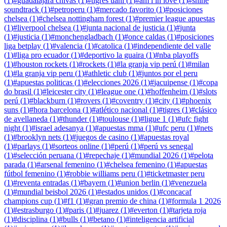
(
1
)
#
guadalajara chivas
(
1
)
#
tigres uanl
(
1
)
#
am i in love
(
1
)
#
shine
soundtrack
(
1
)
#
petroperu
(
1
)
#
mercado favorito
(
1
)
#
posiciones
chelsea
(
1
)
#
chelsea nottingham forest
(
1
)
#
premier league apuestas
(
1
)
#
liverpool chelsea
(
1
)
#
junta nacional de justicia
(
1
)
#
junta
(
1
)
#
justicia
(
1
)
#
monchengladbach
(
1
)
#
once caldas
(
1
)
#
posiciones
liga betplay
(
1
)
#
valencia
(
1
)
#
catolica
(
1
)
#
independiente del valle
(
1
)
#
liga pro ecuador
(
1
)
#
deportivo la guaira
(
1
)
#
nba playoffs
(
1
)
#
houston rockets
(
1
)
#
rockets
(
1
)
#
la granja vip perú
(
1
)
#
milan
(
1
)
#
la granja vip peru
(
1
)
#
athletic club
(
1
)
#
juntos por el peru
(
1
)
#
apuestas politicas
(
1
)
#
elecciones 2026
(
1
)
#
jacuipense
(
1
)
#
copa
do brasil
(
1
)
#
leicester city
(
1
)
#
league one
(
1
)
#
hoffenheim
(
1
)
#
slots
perú
(
1
)
#
blackburn
(
1
)
#
rovers
(
1
)
#
coventry
(
1
)
#
city
(
1
)
#
phoenix
suns
(
1
)
#
hora barcelona
(
1
)
#
atlético nacional
(
1
)
#
tigres
(
1
)
#
clásico
de avellaneda
(
1
)
#
thunder
(
1
)
#
toulouse
(
1
)
#
ligue 1
(
1
)
#
ufc fight
night
(
1
)
#
israel adesanya
(
1
)
#
apuestas mma
(
1
)
#
ufc peru
(
1
)
#
nets
(
1
)
#
brooklyn nets
(
1
)
#
juegos de casino
(
1
)
#
apuestas royal
(
1
)
#
parlays
(
1
)
#
sorteos online
(
1
)
#
perú
(
1
)
#
perú vs senegal
(
1
)
#
selección peruana
(
1
)
#
repechaje
(
1
)
#
mundial 2026
(
1
)
#
pelota
parada
(
1
)
#
arsenal femenino
(
1
)
#
chelsea femenino
(
1
)
#
apuestas
fútbol femenino
(
1
)
#
robbie williams peru
(
1
)
#
ticketmaster peru
(
1
)
#
reventa entradas
(
1
)
#
bayern
(
1
)
#
union berlin
(
1
)
#
venezuela
(
1
)
#
mundial beisbol 2026
(
1
)
#
estados unidos
(
1
)
#
concacaf
champions cup
(
1
)
#
f1
(
1
)
#
gran premio de china
(
1
)
#
formula 1 2026
(
1
)
#
estrasburgo
(
1
)
#
paris
(
1
)
#
juarez
(
1
)
#
everton
(
1
)
#
tarjeta roja
(
1
)
#
disciplina
(
1
)
#
bulls
(
1
)
#
betano
(
1
)
#
inteligencia artificial