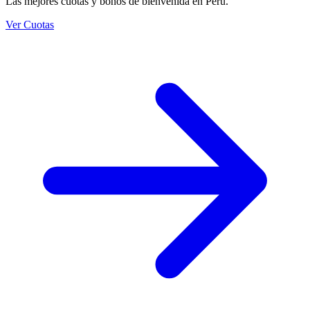
Las mejores cuotas y bonos de bienvenida en Perú.
Ver Cuotas