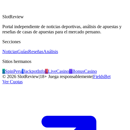
SlotReview
Portal independiente de noticias deportivas, análisis de apuestas y
reseñas de casas de apuestas para el mercado peruano.
Secciones
Noticias
Guías
Reseñas
Análisis
Sitios hermanos
S
SpinPeru
J
JackpotInfo
L
LiveCasino
B
BonusCasino
©
2026
SlotReview
|
18+ Juega responsablemente
|
FieldsBet
Ver Cuotas