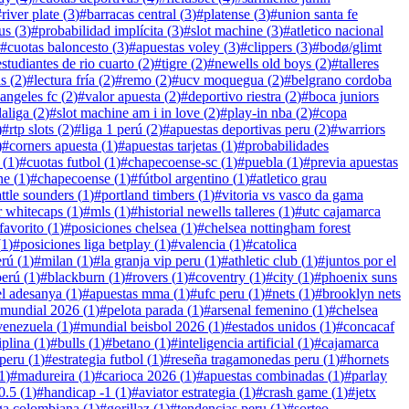
#
river plate
(
3
)
#
barracas central
(
3
)
#
platense
(
3
)
#
union santa fe
us
(
3
)
#
probabilidad implícita
(
3
)
#
slot machine
(
3
)
#
atletico nacional
#
cuotas baloncesto
(
3
)
#
apuestas voley
(
3
)
#
clippers
(
3
)
#
bodø/glimt
estudiantes de rio cuarto
(
2
)
#
tigre
(
2
)
#
newells old boys
(
2
)
#
talleres
as
(
2
)
#
lectura fría
(
2
)
#
remo
(
2
)
#
ucv moquegua
(
2
)
#
belgrano cordoba
 angeles fc
(
2
)
#
valor apuesta
(
2
)
#
deportivo riestra
(
2
)
#
boca juniors
laliga
(
2
)
#
slot machine am i in love
(
2
)
#
play-in nba
(
2
)
#
copa
)
#
rtp slots
(
2
)
#
liga 1 perú
(
2
)
#
apuestas deportivas peru
(
2
)
#
warriors
)
#
corners apuesta
(
1
)
#
apuestas tarjetas
(
1
)
#
probabilidades
(
1
)
#
cuotas futbol
(
1
)
#
chapecoense-sc
(
1
)
#
puebla
(
1
)
#
previa apuestas
ne
(
1
)
#
chapecoense
(
1
)
#
fútbol argentino
(
1
)
#
atletico grau
attle sounders
(
1
)
#
portland timbers
(
1
)
#
vitoria vs vasco da gama
 whitecaps
(
1
)
#
mls
(
1
)
#
historial newells talleres
(
1
)
#
utc cajamarca
favorito
(
1
)
#
posiciones chelsea
(
1
)
#
chelsea nottingham forest
(
1
)
#
posiciones liga betplay
(
1
)
#
valencia
(
1
)
#
catolica
erú
(
1
)
#
milan
(
1
)
#
la granja vip peru
(
1
)
#
athletic club
(
1
)
#
juntos por el
perú
(
1
)
#
blackburn
(
1
)
#
rovers
(
1
)
#
coventry
(
1
)
#
city
(
1
)
#
phoenix suns
el adesanya
(
1
)
#
apuestas mma
(
1
)
#
ufc peru
(
1
)
#
nets
(
1
)
#
brooklyn nets
mundial 2026
(
1
)
#
pelota parada
(
1
)
#
arsenal femenino
(
1
)
#
chelsea
venezuela
(
1
)
#
mundial beisbol 2026
(
1
)
#
estados unidos
(
1
)
#
concacaf
iplina
(
1
)
#
bulls
(
1
)
#
betano
(
1
)
#
inteligencia artificial
(
1
)
#
cajamarca
 peru
(
1
)
#
estrategia futbol
(
1
)
#
reseña tragamonedas peru
(
1
)
#
hornets
1
)
#
madureira
(
1
)
#
carioca 2026
(
1
)
#
apuestas combinadas
(
1
)
#
parlay
0.5
(
1
)
#
handicap -1
(
1
)
#
aviator estrategia
(
1
)
#
crash game
(
1
)
#
jetx
iga colombiana
(
1
)
#
gorillaz
(
1
)
#
tendencias peru
(
1
)
#
sorteo