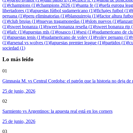
(
1
)
#
champions
(
1
)
#
champions 2026
(
1
)
#
santa fe
(
1
)
#
uefa europa lea
libertadores
(
1
)
#
apuestas fútbol sudamericano
(
1
)
#
fichajes futbol
(
1
)
#
peruana
(
1
)
#
peru eliminatorias
(
1
)
#
blanquirroja
(
1
)
#
factor altura futbo
(
1
)
#
club brujas
(
1
)
#
nuevas tragamonedas
(
1
)
#
slots nuevos
(
1
)
#
lanzam
(
1
)
#
sweet bonanza
(
1
)
#
sweet bonanza reseña
(
1
)
#
sweet bonanza rtp
(
(
1
)
#
lafc
(
1
)
#
apuestas mls
(
1
)
#
osasco
(
1
)
#
sesi
(
1
)
#
sudamericano de cl
(
1
)
#
apuestas tenis
(
1
)
#
sudamericano de voley
(
1
)
#
voley peruano
(
1
)
#
(
1
)
#
arsenal vs wolves
(
1
)
#
apuestas premier league
(
1
)
#
partidos
(
1
)
#
c
sociedad
(
1
)
Lo más leído
01
Gimnasia M. vs Central Cordoba: el patrón que la historia no deja de r
25 de junio, 2026
02
Sarmiento vs Argentinos: la apuesta real está en los corners
25 de junio, 2026
03