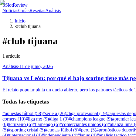
S
SlotReview
Noticias
Guías
Reseñas
Análisis
Inicio
›
#club tijuana
#
club tijuana
1
artículo
Análisis
·
11 de junio, 2026
Tijuana vs León: por qué el bajo scoring tiene más pes
El relato popular pinta un duelo abierto, pero los patrones tácticos d
Todas las etiquetas
#
apuestas fútbol
(
58
)
#
serie a
(
26
)
#
liga profesional
(
19
)
#
apuestas depo
corners
(
10
)
#
liga mx
(
9
)
#
liga 1
(
9
)
#
champions league
(
9
)
#
premier le
(
6
)
#
cruzeiro
(
6
)
#
flamengo
(
6
)
#
comerciantes unidos
(
6
)
#
alianza lima
(
(
5
)
#
sporting cristal
(
5
)
#
cuotas fútbol
(
5
)
#
peru
(
5
)
#
pronósticos deporti
(
4
)
#
internacional
(
4
)
#
independiente
(
4
)
#
lanus
(
4
)
#
analisis tactico
(
4
)
#