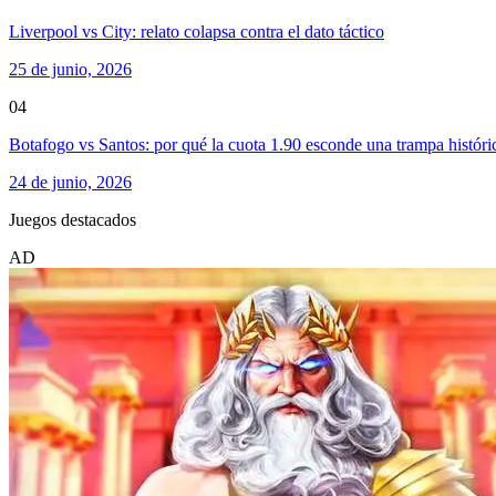
Liverpool vs City: relato colapsa contra el dato táctico
25 de junio, 2026
04
Botafogo vs Santos: por qué la cuota 1.90 esconde una trampa históri
24 de junio, 2026
Juegos destacados
AD