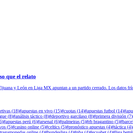
o que el relato
e Tijuana y León en Liga MX apuntan a un partido cerrado. Los datos frí
rtivas
(
18
)
#
apuestas en vivo
(
15
)
#
cuotas
(
14
)
#
apuestas futbol
(
14
)
#
apu
ague
(
8
)
#
análisis táctico
(
8
)
#
deportivo garcilaso
(
8
)
#
primera división
(
7
)
6
)
#
apuestas perú
(
6
)
#
arsenal
(
6
)
#
palmeiras
(
5
)
#
rb bragantino
(
5
)
#
barce
vos
(
5
)
#
casino online
(
5
)
#
celtics
(
5
)
#
pronóstico apuestas
(
4
)
#
táctica
(
4
)
tragamonedas online
(
4
)
#
bundesliga
(
4
)
#
nba
(
4
)
#
ecuabet
(
4
)
#
liga betp