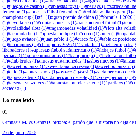
(
1
)
#
hora barcelona
(
1
)
#
atlético nacional
(
1
)
#
tigres
(
1
)
#
clásico de avel
(
1
)
#
juegos de casino
(
1
)
#
apuestas royal
(
1
)
#
parlays
(
1
)
#
sorteos onlin
femenino
(
1
)
#
apuestas fútbol femenino
(
1
)
#
robbie williams peru
(
1
)
#
champions cup
(
1
)
#
f1
(
1
)
#
gran premio de china
(
1
)
#
formula 1 2026
(
(
1
)
#
leverkusen
(
1
)
#
cuotas apuestas
(
1
)
#
racismo en el futbol
(
1
)
#
cuota
(
1
)
#
volatilidad slots
(
1
)
#
tragamonedas volatilidad
(
1
)
#
slots alta volati
(
1
)
#
acumulador
(
1
)
#
apuesta multiple
(
1
)
#
como
(
1
)
#
inter
(
1
)
#
copa ital
(
1
)
#
juego aviator
(
1
)
#
juan pablo ii
(
1
)
#
cusco fc
(
1
)
#
tabla de posicion
(
1
)
#
champions
(
1
)
#
champions 2026
(
1
)
#
santa fe
(
1
)
#
uefa europa lea
libertadores
(
1
)
#
apuestas fútbol sudamericano
(
1
)
#
fichajes futbol
(
1
)
#
peruana
(
1
)
#
peru eliminatorias
(
1
)
#
blanquirroja
(
1
)
#
factor altura futbo
(
1
)
#
club brujas
(
1
)
#
nuevas tragamonedas
(
1
)
#
slots nuevos
(
1
)
#
lanzam
(
1
)
#
sweet bonanza
(
1
)
#
sweet bonanza reseña
(
1
)
#
sweet bonanza rtp
(
(
1
)
#
lafc
(
1
)
#
apuestas mls
(
1
)
#
osasco
(
1
)
#
sesi
(
1
)
#
sudamericano de cl
(
1
)
#
apuestas tenis
(
1
)
#
sudamericano de voley
(
1
)
#
voley peruano
(
1
)
#
(
1
)
#
arsenal vs wolves
(
1
)
#
apuestas premier league
(
1
)
#
partidos
(
1
)
#
c
sociedad
(
1
)
Lo más leído
01
Gimnasia M. vs Central Cordoba: el patrón que la historia no deja de r
25 de junio, 2026