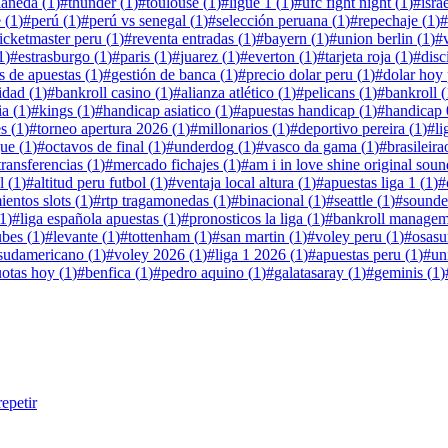
laneda
(
1
)
#
thunder
(
1
)
#
toulouse
(
1
)
#
ligue 1
(
1
)
#
ufc fight night
(
1
)
#
isra
e
(
1
)
#
perú
(
1
)
#
perú vs senegal
(
1
)
#
selección peruana
(
1
)
#
repechaje
(
1
)
#
ticketmaster peru
(
1
)
#
reventa entradas
(
1
)
#
bayern
(
1
)
#
union berlin
(
1
)
#
1
)
#
estrasburgo
(
1
)
#
paris
(
1
)
#
juarez
(
1
)
#
everton
(
1
)
#
tarjeta roja
(
1
)
#
disc
s de apuestas
(
1
)
#
gestión de banca
(
1
)
#
precio dolar peru
(
1
)
#
dolar hoy
lidad
(
1
)
#
bankroll casino
(
1
)
#
alianza atlético
(
1
)
#
pelicans
(
1
)
#
bankroll
(
ia
(
1
)
#
kings
(
1
)
#
handicap asiatico
(
1
)
#
apuestas handicap
(
1
)
#
handicap 
es
(
1
)
#
torneo apertura 2026
(
1
)
#
millonarios
(
1
)
#
deportivo pereira
(
1
)
#
l
gue
(
1
)
#
octavos de final
(
1
)
#
underdog
(
1
)
#
vasco da gama
(
1
)
#
brasileira
transferencias
(
1
)
#
mercado fichajes
(
1
)
#
am i in love shine original soun
l
(
1
)
#
altitud peru futbol
(
1
)
#
ventaja local altura
(
1
)
#
apuestas liga 1
(
1
)
#
ientos slots
(
1
)
#
rtp tragamonedas
(
1
)
#
binacional
(
1
)
#
seattle
(
1
)
#
sounde
1
)
#
liga española apuestas
(
1
)
#
pronosticos la liga
(
1
)
#
bankroll managem
ubes
(
1
)
#
levante
(
1
)
#
tottenham
(
1
)
#
san martin
(
1
)
#
voley peru
(
1
)
#
osasu
sudamericano
(
1
)
#
voley 2026
(
1
)
#
liga 1 2026
(
1
)
#
apuestas peru
(
1
)
#
un
uotas hoy
(
1
)
#
benfica
(
1
)
#
pedro aquino
(
1
)
#
galatasaray
(
1
)
#
geminis
(
1
)
epetir