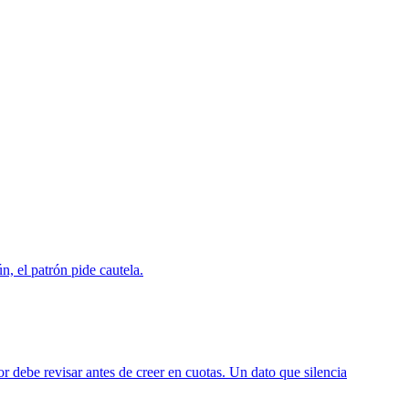
n, el patrón pide cautela.
or debe revisar antes de creer en cuotas. Un dato que silencia