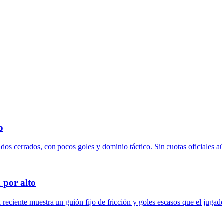
o
idos cerrados, con pocos goles y dominio táctico. Sin cuotas oficiales aú
 por alto
l reciente muestra un guión fijo de fricción y goles escasos que el jugad