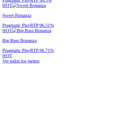
Pragmatic Play
RTP
96.5
%
HOT
Sweet Bonanza
Pragmatic Play
RTP
96.51
%
HOT
Big Bass Bonanza
Pragmatic Play
RTP
96.71
%
HOT
Ver todos los juegos