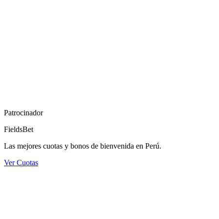
Patrocinador
FieldsBet
Las mejores cuotas y bonos de bienvenida en Perú.
Ver Cuotas