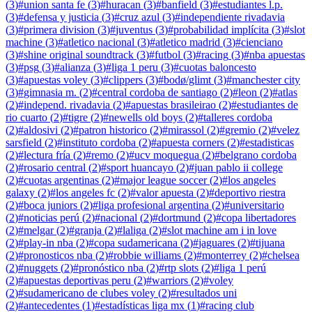
(
3
)
#
union santa fe
(
3
)
#
huracan
(
3
)
#
banfield
(
3
)
#
estudiantes l.p.
(
3
)
#
defensa y justicia
(
3
)
#
cruz azul
(
3
)
#
independiente rivadavia
(
3
)
#
primera division
(
3
)
#
juventus
(
3
)
#
probabilidad implícita
(
3
)
#
slot
machine
(
3
)
#
atletico nacional
(
3
)
#
atletico madrid
(
3
)
#
cienciano
(
3
)
#
shine original soundtrack
(
3
)
#
futbol
(
3
)
#
racing
(
3
)
#
nba apuestas
(
3
)
#
psg
(
3
)
#
alianza
(
3
)
#
liga 1 peru
(
3
)
#
cuotas baloncesto
(
3
)
#
apuestas voley
(
3
)
#
clippers
(
3
)
#
bodø/glimt
(
3
)
#
manchester city
(
3
)
#
gimnasia m.
(
2
)
#
central cordoba de santiago
(
2
)
#
leon
(
2
)
#
atlas
(
2
)
#
independ. rivadavia
(
2
)
#
apuestas brasileirao
(
2
)
#
estudiantes de
rio cuarto
(
2
)
#
tigre
(
2
)
#
newells old boys
(
2
)
#
talleres cordoba
(
2
)
#
aldosivi
(
2
)
#
patron historico
(
2
)
#
mirassol
(
2
)
#
gremio
(
2
)
#
velez
sarsfield
(
2
)
#
instituto cordoba
(
2
)
#
apuesta corners
(
2
)
#
estadisticas
(
2
)
#
lectura fría
(
2
)
#
remo
(
2
)
#
ucv moquegua
(
2
)
#
belgrano cordoba
(
2
)
#
rosario central
(
2
)
#
sport huancayo
(
2
)
#
juan pablo ii college
(
2
)
#
cuotas argentinas
(
2
)
#
major league soccer
(
2
)
#
los angeles
galaxy
(
2
)
#
los angeles fc
(
2
)
#
valor apuesta
(
2
)
#
deportivo riestra
(
2
)
#
boca juniors
(
2
)
#
liga profesional argentina
(
2
)
#
universitario
(
2
)
#
noticias perú
(
2
)
#
nacional
(
2
)
#
dortmund
(
2
)
#
copa libertadores
(
2
)
#
melgar
(
2
)
#
granja
(
2
)
#
laliga
(
2
)
#
slot machine am i in love
(
2
)
#
play-in nba
(
2
)
#
copa sudamericana
(
2
)
#
jaguares
(
2
)
#
tijuana
(
2
)
#
pronosticos nba
(
2
)
#
robbie williams
(
2
)
#
monterrey
(
2
)
#
chelsea
(
2
)
#
nuggets
(
2
)
#
pronóstico nba
(
2
)
#
rtp slots
(
2
)
#
liga 1 perú
(
2
)
#
apuestas deportivas peru
(
2
)
#
warriors
(
2
)
#
voley
(
2
)
#
sudamericano de clubes voley
(
2
)
#
resultados uni
(
2
)
#
antecedentes
(
1
)
#
estadísticas liga mx
(
1
)
#
racing club