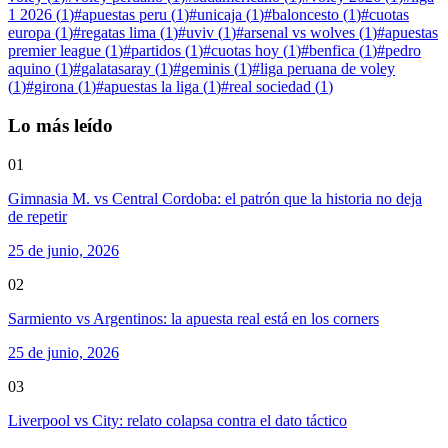
1 2026
(
1
)
#
apuestas peru
(
1
)
#
unicaja
(
1
)
#
baloncesto
(
1
)
#
cuotas
europa
(
1
)
#
regatas lima
(
1
)
#
uviv
(
1
)
#
arsenal vs wolves
(
1
)
#
apuestas
premier league
(
1
)
#
partidos
(
1
)
#
cuotas hoy
(
1
)
#
benfica
(
1
)
#
pedro
aquino
(
1
)
#
galatasaray
(
1
)
#
geminis
(
1
)
#
liga peruana de voley
(
1
)
#
girona
(
1
)
#
apuestas la liga
(
1
)
#
real sociedad
(
1
)
Lo más leído
01
Gimnasia M. vs Central Cordoba: el patrón que la historia no deja
de repetir
25 de junio, 2026
02
Sarmiento vs Argentinos: la apuesta real está en los corners
25 de junio, 2026
03
Liverpool vs City: relato colapsa contra el dato táctico