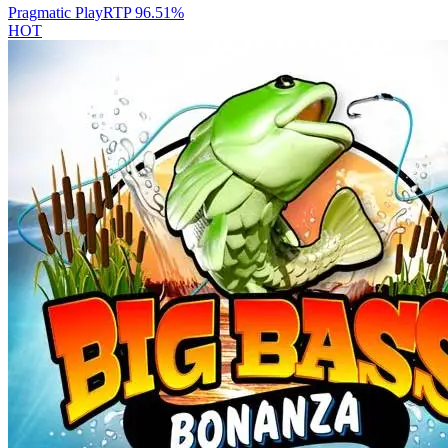
Pragmatic Play
RTP
96.51
%
HOT