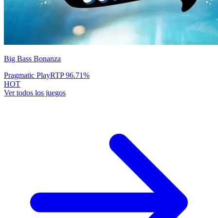
Big Bass Bonanza
Pragmatic Play
RTP
96.71
%
HOT
Ver todos los juegos