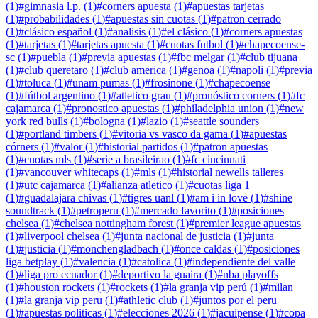
(
1
)
#
gimnasia l.p.
(
1
)
#
corners apuesta
(
1
)
#
apuestas tarjetas
(
1
)
#
probabilidades
(
1
)
#
apuestas sin cuotas
(
1
)
#
patron cerrado
(
1
)
#
clásico español
(
1
)
#
analisis
(
1
)
#
el clásico
(
1
)
#
corners apuestas
(
1
)
#
tarjetas
(
1
)
#
tarjetas apuesta
(
1
)
#
cuotas futbol
(
1
)
#
chapecoense-
sc
(
1
)
#
puebla
(
1
)
#
previa apuestas
(
1
)
#
fbc melgar
(
1
)
#
club tijuana
(
1
)
#
club queretaro
(
1
)
#
club america
(
1
)
#
genoa
(
1
)
#
napoli
(
1
)
#
previa
(
1
)
#
toluca
(
1
)
#
unam pumas
(
1
)
#
frosinone
(
1
)
#
chapecoense
(
1
)
#
fútbol argentino
(
1
)
#
atletico grau
(
1
)
#
pronóstico corners
(
1
)
#
fc
cajamarca
(
1
)
#
pronostico apuestas
(
1
)
#
philadelphia union
(
1
)
#
new
york red bulls
(
1
)
#
bologna
(
1
)
#
lazio
(
1
)
#
seattle sounders
(
1
)
#
portland timbers
(
1
)
#
vitoria vs vasco da gama
(
1
)
#
apuestas
córners
(
1
)
#
valor
(
1
)
#
historial partidos
(
1
)
#
patron apuestas
(
1
)
#
cuotas mls
(
1
)
#
serie a brasileirao
(
1
)
#
fc cincinnati
(
1
)
#
vancouver whitecaps
(
1
)
#
mls
(
1
)
#
historial newells talleres
(
1
)
#
utc cajamarca
(
1
)
#
alianza atletico
(
1
)
#
cuotas liga 1
(
1
)
#
guadalajara chivas
(
1
)
#
tigres uanl
(
1
)
#
am i in love
(
1
)
#
shine
soundtrack
(
1
)
#
petroperu
(
1
)
#
mercado favorito
(
1
)
#
posiciones
chelsea
(
1
)
#
chelsea nottingham forest
(
1
)
#
premier league apuestas
(
1
)
#
liverpool chelsea
(
1
)
#
junta nacional de justicia
(
1
)
#
junta
(
1
)
#
justicia
(
1
)
#
monchengladbach
(
1
)
#
once caldas
(
1
)
#
posiciones
liga betplay
(
1
)
#
valencia
(
1
)
#
catolica
(
1
)
#
independiente del valle
(
1
)
#
liga pro ecuador
(
1
)
#
deportivo la guaira
(
1
)
#
nba playoffs
(
1
)
#
houston rockets
(
1
)
#
rockets
(
1
)
#
la granja vip perú
(
1
)
#
milan
(
1
)
#
la granja vip peru
(
1
)
#
athletic club
(
1
)
#
juntos por el peru
(
1
)
#
apuestas politicas
(
1
)
#
elecciones 2026
(
1
)
#
jacuipense
(
1
)
#
copa