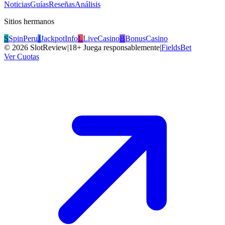
Noticias
Guías
Reseñas
Análisis
Sitios hermanos
S
SpinPeru
J
JackpotInfo
L
LiveCasino
B
BonusCasino
©
2026
SlotReview
|
18+ Juega responsablemente
|
FieldsBet
Ver Cuotas