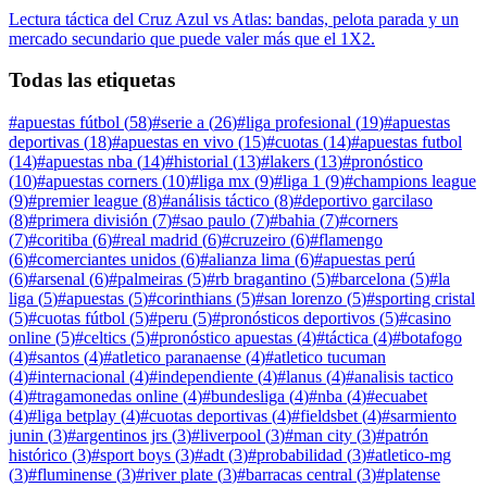
Lectura táctica del Cruz Azul vs Atlas: bandas, pelota parada y un
mercado secundario que puede valer más que el 1X2.
Todas las etiquetas
#
apuestas fútbol
(
58
)
#
serie a
(
26
)
#
liga profesional
(
19
)
#
apuestas
deportivas
(
18
)
#
apuestas en vivo
(
15
)
#
cuotas
(
14
)
#
apuestas futbol
(
14
)
#
apuestas nba
(
14
)
#
historial
(
13
)
#
lakers
(
13
)
#
pronóstico
(
10
)
#
apuestas corners
(
10
)
#
liga mx
(
9
)
#
liga 1
(
9
)
#
champions league
(
9
)
#
premier league
(
8
)
#
análisis táctico
(
8
)
#
deportivo garcilaso
(
8
)
#
primera división
(
7
)
#
sao paulo
(
7
)
#
bahia
(
7
)
#
corners
(
7
)
#
coritiba
(
6
)
#
real madrid
(
6
)
#
cruzeiro
(
6
)
#
flamengo
(
6
)
#
comerciantes unidos
(
6
)
#
alianza lima
(
6
)
#
apuestas perú
(
6
)
#
arsenal
(
6
)
#
palmeiras
(
5
)
#
rb bragantino
(
5
)
#
barcelona
(
5
)
#
la
liga
(
5
)
#
apuestas
(
5
)
#
corinthians
(
5
)
#
san lorenzo
(
5
)
#
sporting cristal
(
5
)
#
cuotas fútbol
(
5
)
#
peru
(
5
)
#
pronósticos deportivos
(
5
)
#
casino
online
(
5
)
#
celtics
(
5
)
#
pronóstico apuestas
(
4
)
#
táctica
(
4
)
#
botafogo
(
4
)
#
santos
(
4
)
#
atletico paranaense
(
4
)
#
atletico tucuman
(
4
)
#
internacional
(
4
)
#
independiente
(
4
)
#
lanus
(
4
)
#
analisis tactico
(
4
)
#
tragamonedas online
(
4
)
#
bundesliga
(
4
)
#
nba
(
4
)
#
ecuabet
(
4
)
#
liga betplay
(
4
)
#
cuotas deportivas
(
4
)
#
fieldsbet
(
4
)
#
sarmiento
junin
(
3
)
#
argentinos jrs
(
3
)
#
liverpool
(
3
)
#
man city
(
3
)
#
patrón
histórico
(
3
)
#
sport boys
(
3
)
#
adt
(
3
)
#
probabilidad
(
3
)
#
atletico-mg
(
3
)
#
fluminense
(
3
)
#
river plate
(
3
)
#
barracas central
(
3
)
#
platense