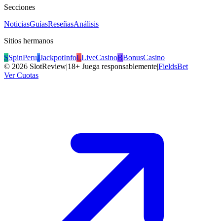
Secciones
Noticias
Guías
Reseñas
Análisis
Sitios hermanos
S
SpinPeru
J
JackpotInfo
L
LiveCasino
B
BonusCasino
©
2026
SlotReview
|
18+ Juega responsablemente
|
FieldsBet
Ver Cuotas