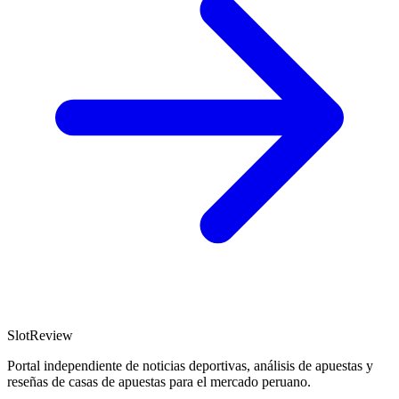
SlotReview
Portal independiente de noticias deportivas, análisis de apuestas y
reseñas de casas de apuestas para el mercado peruano.