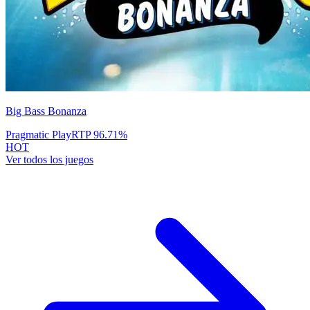
Big Bass Bonanza
Pragmatic Play
RTP
96.71
%
HOT
Ver todos los juegos