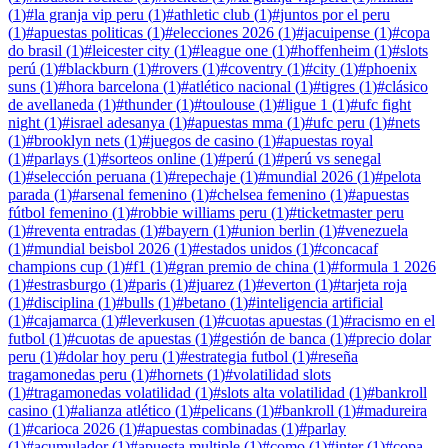
(
1
)
#
la granja vip peru
(
1
)
#
athletic club
(
1
)
#
juntos por el peru
(
1
)
#
apuestas politicas
(
1
)
#
elecciones 2026
(
1
)
#
jacuipense
(
1
)
#
copa
do brasil
(
1
)
#
leicester city
(
1
)
#
league one
(
1
)
#
hoffenheim
(
1
)
#
slots
perú
(
1
)
#
blackburn
(
1
)
#
rovers
(
1
)
#
coventry
(
1
)
#
city
(
1
)
#
phoenix
suns
(
1
)
#
hora barcelona
(
1
)
#
atlético nacional
(
1
)
#
tigres
(
1
)
#
clásico
de avellaneda
(
1
)
#
thunder
(
1
)
#
toulouse
(
1
)
#
ligue 1
(
1
)
#
ufc fight
night
(
1
)
#
israel adesanya
(
1
)
#
apuestas mma
(
1
)
#
ufc peru
(
1
)
#
nets
(
1
)
#
brooklyn nets
(
1
)
#
juegos de casino
(
1
)
#
apuestas royal
(
1
)
#
parlays
(
1
)
#
sorteos online
(
1
)
#
perú
(
1
)
#
perú vs senegal
(
1
)
#
selección peruana
(
1
)
#
repechaje
(
1
)
#
mundial 2026
(
1
)
#
pelota
parada
(
1
)
#
arsenal femenino
(
1
)
#
chelsea femenino
(
1
)
#
apuestas
fútbol femenino
(
1
)
#
robbie williams peru
(
1
)
#
ticketmaster peru
(
1
)
#
reventa entradas
(
1
)
#
bayern
(
1
)
#
union berlin
(
1
)
#
venezuela
(
1
)
#
mundial beisbol 2026
(
1
)
#
estados unidos
(
1
)
#
concacaf
champions cup
(
1
)
#
f1
(
1
)
#
gran premio de china
(
1
)
#
formula 1 2026
(
1
)
#
estrasburgo
(
1
)
#
paris
(
1
)
#
juarez
(
1
)
#
everton
(
1
)
#
tarjeta roja
(
1
)
#
disciplina
(
1
)
#
bulls
(
1
)
#
betano
(
1
)
#
inteligencia artificial
(
1
)
#
cajamarca
(
1
)
#
leverkusen
(
1
)
#
cuotas apuestas
(
1
)
#
racismo en el
futbol
(
1
)
#
cuotas de apuestas
(
1
)
#
gestión de banca
(
1
)
#
precio dolar
peru
(
1
)
#
dolar hoy peru
(
1
)
#
estrategia futbol
(
1
)
#
reseña
tragamonedas peru
(
1
)
#
hornets
(
1
)
#
volatilidad slots
(
1
)
#
tragamonedas volatilidad
(
1
)
#
slots alta volatilidad
(
1
)
#
bankroll
casino
(
1
)
#
alianza atlético
(
1
)
#
pelicans
(
1
)
#
bankroll
(
1
)
#
madureira
(
1
)
#
carioca 2026
(
1
)
#
apuestas combinadas
(
1
)
#
parlay
(
1
)
#
acumulador
(
1
)
#
apuesta multiple
(
1
)
#
como
(
1
)
#
inter
(
1
)
#
copa