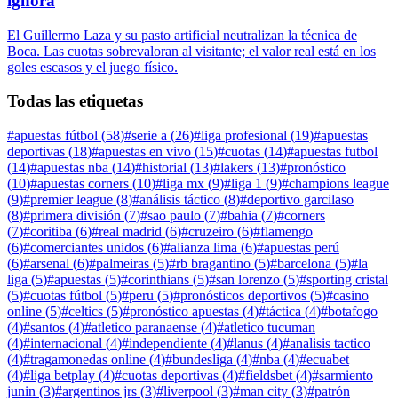
ignora
El Guillermo Laza y su pasto artificial neutralizan la técnica de
Boca. Las cuotas sobrevaloran al visitante; el valor real está en los
goles escasos y el juego físico.
Todas las etiquetas
#
apuestas fútbol
(
58
)
#
serie a
(
26
)
#
liga profesional
(
19
)
#
apuestas
deportivas
(
18
)
#
apuestas en vivo
(
15
)
#
cuotas
(
14
)
#
apuestas futbol
(
14
)
#
apuestas nba
(
14
)
#
historial
(
13
)
#
lakers
(
13
)
#
pronóstico
(
10
)
#
apuestas corners
(
10
)
#
liga mx
(
9
)
#
liga 1
(
9
)
#
champions league
(
9
)
#
premier league
(
8
)
#
análisis táctico
(
8
)
#
deportivo garcilaso
(
8
)
#
primera división
(
7
)
#
sao paulo
(
7
)
#
bahia
(
7
)
#
corners
(
7
)
#
coritiba
(
6
)
#
real madrid
(
6
)
#
cruzeiro
(
6
)
#
flamengo
(
6
)
#
comerciantes unidos
(
6
)
#
alianza lima
(
6
)
#
apuestas perú
(
6
)
#
arsenal
(
6
)
#
palmeiras
(
5
)
#
rb bragantino
(
5
)
#
barcelona
(
5
)
#
la
liga
(
5
)
#
apuestas
(
5
)
#
corinthians
(
5
)
#
san lorenzo
(
5
)
#
sporting cristal
(
5
)
#
cuotas fútbol
(
5
)
#
peru
(
5
)
#
pronósticos deportivos
(
5
)
#
casino
online
(
5
)
#
celtics
(
5
)
#
pronóstico apuestas
(
4
)
#
táctica
(
4
)
#
botafogo
(
4
)
#
santos
(
4
)
#
atletico paranaense
(
4
)
#
atletico tucuman
(
4
)
#
internacional
(
4
)
#
independiente
(
4
)
#
lanus
(
4
)
#
analisis tactico
(
4
)
#
tragamonedas online
(
4
)
#
bundesliga
(
4
)
#
nba
(
4
)
#
ecuabet
(
4
)
#
liga betplay
(
4
)
#
cuotas deportivas
(
4
)
#
fieldsbet
(
4
)
#
sarmiento
junin
(
3
)
#
argentinos jrs
(
3
)
#
liverpool
(
3
)
#
man city
(
3
)
#
patrón