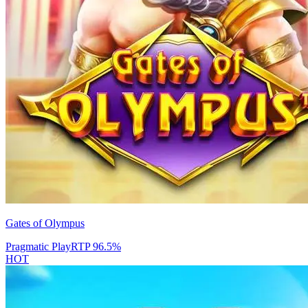
Gates of Olympus
Pragmatic Play
RTP
96.5
%
HOT