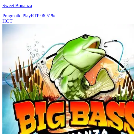
Sweet Bonanza
Pragmatic Play
RTP
96.51
%
HOT