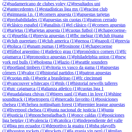
(
2
)
#
sudamericano de clubes voley
(
2
)
#
resultados uni
(
2
)
#
antecedentes
(
1
)
#
estadísticas liga mx
(
1
)
#
racing club
(
1
)
#
gimnasia l.p.
(
1
)
#
corners apuesta
(
1
)
#
apuestas tarjetas
(
1
)
#
probabilidades
(
1
)
#
apuestas sin cuotas
(
1
)
#
patron cerrado
(
1
)
#
clásico español
(
1
)
#
analisis
(
1
)
#
el clásico
(
1
)
#
corners apuestas
(
1
)
#
tarjetas
(
1
)
#
tarjetas apuesta
(
1
)
#
cuotas futbol
(
1
)
#
chapecoense-
sc
(
1
)
#
puebla
(
1
)
#
previa apuestas
(
1
)
#
fbc melgar
(
1
)
#
club tijuana
(
1
)
#
club queretaro
(
1
)
#
club america
(
1
)
#
genoa
(
1
)
#
napoli
(
1
)
#
previa
(
1
)
#
toluca
(
1
)
#
unam pumas
(
1
)
#
frosinone
(
1
)
#
chapecoense
(
1
)
#
fútbol argentino
(
1
)
#
atletico grau
(
1
)
#
pronóstico corners
(
1
)
#
fc
cajamarca
(
1
)
#
pronostico apuestas
(
1
)
#
philadelphia union
(
1
)
#
new
york red bulls
(
1
)
#
bologna
(
1
)
#
lazio
(
1
)
#
seattle sounders
(
1
)
#
portland timbers
(
1
)
#
vitoria vs vasco da gama
(
1
)
#
apuestas
córners
(
1
)
#
valor
(
1
)
#
historial partidos
(
1
)
#
patron apuestas
(
1
)
#
cuotas mls
(
1
)
#
serie a brasileirao
(
1
)
#
fc cincinnati
(
1
)
#
vancouver whitecaps
(
1
)
#
mls
(
1
)
#
historial newells talleres
(
1
)
#
utc cajamarca
(
1
)
#
alianza atletico
(
1
)
#
cuotas liga 1
(
1
)
#
guadalajara chivas
(
1
)
#
tigres uanl
(
1
)
#
am i in love
(
1
)
#
shine
soundtrack
(
1
)
#
petroperu
(
1
)
#
mercado favorito
(
1
)
#
posiciones
chelsea
(
1
)
#
chelsea nottingham forest
(
1
)
#
premier league apuestas
(
1
)
#
liverpool chelsea
(
1
)
#
junta nacional de justicia
(
1
)
#
junta
(
1
)
#
justicia
(
1
)
#
monchengladbach
(
1
)
#
once caldas
(
1
)
#
posiciones
liga betplay
(
1
)
#
valencia
(
1
)
#
catolica
(
1
)
#
independiente del valle
(
1
)
#
liga pro ecuador
(
1
)
#
deportivo la guaira
(
1
)
#
nba playoffs
(
1
)
#
houston rockets
(
1
)
#
rockets
(
1
)
#
la granja vip perú
(
1
)
#
milan