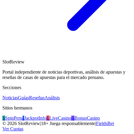
SlotReview
Portal independiente de noticias deportivas, análisis de apuestas y
reseñas de casas de apuestas para el mercado peruano.
Secciones
Noticias
Guías
Reseñas
Análisis
Sitios hermanos
S
SpinPeru
J
JackpotInfo
L
LiveCasino
B
BonusCasino
©
2026
SlotReview
|
18+ Juega responsablemente
|
FieldsBet
Ver Cuotas