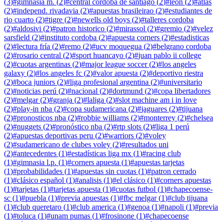
(
3
)
#
gimnasia m.
(
2
)
#
central cordoba de santiago
(
2
)
#
leon
(
2
)
#
atlas
(
2
)
#
independ. rivadavia
(
2
)
#
apuestas brasileirao
(
2
)
#
estudiantes de
rio cuarto
(
2
)
#
tigre
(
2
)
#
newells old boys
(
2
)
#
talleres cordoba
(
2
)
#
aldosivi
(
2
)
#
patron historico
(
2
)
#
mirassol
(
2
)
#
gremio
(
2
)
#
velez
sarsfield
(
2
)
#
instituto cordoba
(
2
)
#
apuesta corners
(
2
)
#
estadisticas
(
2
)
#
lectura fría
(
2
)
#
remo
(
2
)
#
ucv moquegua
(
2
)
#
belgrano cordoba
(
2
)
#
rosario central
(
2
)
#
sport huancayo
(
2
)
#
juan pablo ii college
(
2
)
#
cuotas argentinas
(
2
)
#
major league soccer
(
2
)
#
los angeles
galaxy
(
2
)
#
los angeles fc
(
2
)
#
valor apuesta
(
2
)
#
deportivo riestra
(
2
)
#
boca juniors
(
2
)
#
liga profesional argentina
(
2
)
#
universitario
(
2
)
#
noticias perú
(
2
)
#
nacional
(
2
)
#
dortmund
(
2
)
#
copa libertadores
(
2
)
#
melgar
(
2
)
#
granja
(
2
)
#
laliga
(
2
)
#
slot machine am i in love
(
2
)
#
play-in nba
(
2
)
#
copa sudamericana
(
2
)
#
jaguares
(
2
)
#
tijuana
(
2
)
#
pronosticos nba
(
2
)
#
robbie williams
(
2
)
#
monterrey
(
2
)
#
chelsea
(
2
)
#
nuggets
(
2
)
#
pronóstico nba
(
2
)
#
rtp slots
(
2
)
#
liga 1 perú
(
2
)
#
apuestas deportivas peru
(
2
)
#
warriors
(
2
)
#
voley
(
2
)
#
sudamericano de clubes voley
(
2
)
#
resultados uni
(
2
)
#
antecedentes
(
1
)
#
estadísticas liga mx
(
1
)
#
racing club
(
1
)
#
gimnasia l.p.
(
1
)
#
corners apuesta
(
1
)
#
apuestas tarjetas
(
1
)
#
probabilidades
(
1
)
#
apuestas sin cuotas
(
1
)
#
patron cerrado
(
1
)
#
clásico español
(
1
)
#
analisis
(
1
)
#
el clásico
(
1
)
#
corners apuestas
(
1
)
#
tarjetas
(
1
)
#
tarjetas apuesta
(
1
)
#
cuotas futbol
(
1
)
#
chapecoense-
sc
(
1
)
#
puebla
(
1
)
#
previa apuestas
(
1
)
#
fbc melgar
(
1
)
#
club tijuana
(
1
)
#
club queretaro
(
1
)
#
club america
(
1
)
#
genoa
(
1
)
#
napoli
(
1
)
#
previa
(
1
)
#
toluca
(
1
)
#
unam pumas
(
1
)
#
frosinone
(
1
)
#
chapecoense