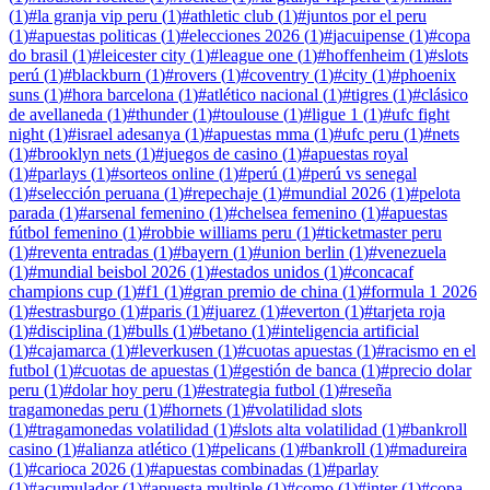
(
1
)
#
la granja vip peru
(
1
)
#
athletic club
(
1
)
#
juntos por el peru
(
1
)
#
apuestas politicas
(
1
)
#
elecciones 2026
(
1
)
#
jacuipense
(
1
)
#
copa
do brasil
(
1
)
#
leicester city
(
1
)
#
league one
(
1
)
#
hoffenheim
(
1
)
#
slots
perú
(
1
)
#
blackburn
(
1
)
#
rovers
(
1
)
#
coventry
(
1
)
#
city
(
1
)
#
phoenix
suns
(
1
)
#
hora barcelona
(
1
)
#
atlético nacional
(
1
)
#
tigres
(
1
)
#
clásico
de avellaneda
(
1
)
#
thunder
(
1
)
#
toulouse
(
1
)
#
ligue 1
(
1
)
#
ufc fight
night
(
1
)
#
israel adesanya
(
1
)
#
apuestas mma
(
1
)
#
ufc peru
(
1
)
#
nets
(
1
)
#
brooklyn nets
(
1
)
#
juegos de casino
(
1
)
#
apuestas royal
(
1
)
#
parlays
(
1
)
#
sorteos online
(
1
)
#
perú
(
1
)
#
perú vs senegal
(
1
)
#
selección peruana
(
1
)
#
repechaje
(
1
)
#
mundial 2026
(
1
)
#
pelota
parada
(
1
)
#
arsenal femenino
(
1
)
#
chelsea femenino
(
1
)
#
apuestas
fútbol femenino
(
1
)
#
robbie williams peru
(
1
)
#
ticketmaster peru
(
1
)
#
reventa entradas
(
1
)
#
bayern
(
1
)
#
union berlin
(
1
)
#
venezuela
(
1
)
#
mundial beisbol 2026
(
1
)
#
estados unidos
(
1
)
#
concacaf
champions cup
(
1
)
#
f1
(
1
)
#
gran premio de china
(
1
)
#
formula 1 2026
(
1
)
#
estrasburgo
(
1
)
#
paris
(
1
)
#
juarez
(
1
)
#
everton
(
1
)
#
tarjeta roja
(
1
)
#
disciplina
(
1
)
#
bulls
(
1
)
#
betano
(
1
)
#
inteligencia artificial
(
1
)
#
cajamarca
(
1
)
#
leverkusen
(
1
)
#
cuotas apuestas
(
1
)
#
racismo en el
futbol
(
1
)
#
cuotas de apuestas
(
1
)
#
gestión de banca
(
1
)
#
precio dolar
peru
(
1
)
#
dolar hoy peru
(
1
)
#
estrategia futbol
(
1
)
#
reseña
tragamonedas peru
(
1
)
#
hornets
(
1
)
#
volatilidad slots
(
1
)
#
tragamonedas volatilidad
(
1
)
#
slots alta volatilidad
(
1
)
#
bankroll
casino
(
1
)
#
alianza atlético
(
1
)
#
pelicans
(
1
)
#
bankroll
(
1
)
#
madureira
(
1
)
#
carioca 2026
(
1
)
#
apuestas combinadas
(
1
)
#
parlay
(
1
)
#
acumulador
(
1
)
#
apuesta multiple
(
1
)
#
como
(
1
)
#
inter
(
1
)
#
copa