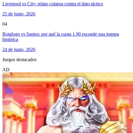
Liverpool vs City: relato colapsa contra el dato táctico
25 de junio, 2026
04
Botafogo vs Santos: por qué la cuota 1.90 esconde una trampa
histórica
24 de junio, 2026
Juegos destacados
AD