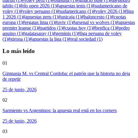
martin
(
1
)
#
voley peru
(
1
)
#
osasuna
(
1
)
#
ignacio buse
(
1
)
#
alejandro
tabilo
(
1
)
#
río open 2026
(
1
)
#
apuestas tenis
(
1
)
#
sudamericano de
voley
(
1
)
#
voley peruano
(
1
)
#
sudamericano
(
1
)
#
voley 2026
(
1
)
#
liga
1 2026
(
1
)
#
apuestas peru
(
1
)
#
unicaja
(
1
)
#
baloncesto
(
1
)
#
cuotas
europa
(
1
)
#
regatas lima
(
1
)
#
uviv
(
1
)
#
arsenal vs wolves
(
1
)
#
apuestas
premier league
(
1
)
#
partidos
(
1
)
#
cuotas hoy
(
1
)
#
benfica
(
1
)
#
pedro
aquino
(
1
)
#
galatasaray
(
1
)
#
geminis
(
1
)
#
liga peruana de voley
(
1
)
#
girona
(
1
)
#
apuestas la liga
(
1
)
#
real sociedad
(
1
)
Lo más leído
01
Gimnasia M. vs Central Cordoba: el patrón que la historia no deja
de repetir
25 de junio, 2026
02
Sarmiento vs Argentinos: la apuesta real está en los corners
25 de junio, 2026
03