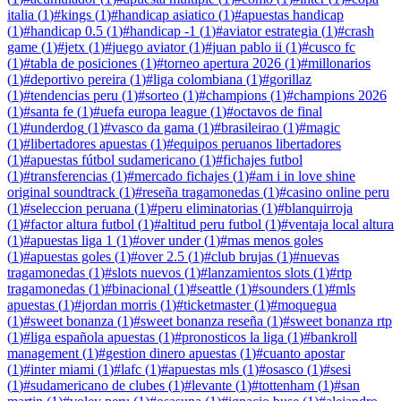
italia
(
1
)
#
kings
(
1
)
#
handicap asiatico
(
1
)
#
apuestas handicap
(
1
)
#
handicap 0.5
(
1
)
#
handicap -1
(
1
)
#
aviator estrategia
(
1
)
#
crash
game
(
1
)
#
jetx
(
1
)
#
juego aviator
(
1
)
#
juan pablo ii
(
1
)
#
cusco fc
(
1
)
#
tabla de posiciones
(
1
)
#
torneo apertura 2026
(
1
)
#
millonarios
(
1
)
#
deportivo pereira
(
1
)
#
liga colombiana
(
1
)
#
gorillaz
(
1
)
#
tendencias peru
(
1
)
#
sorteo
(
1
)
#
champions
(
1
)
#
champions 2026
(
1
)
#
santa fe
(
1
)
#
uefa europa league
(
1
)
#
octavos de final
(
1
)
#
underdog
(
1
)
#
vasco da gama
(
1
)
#
brasileirao
(
1
)
#
magic
(
1
)
#
libertadores apuestas
(
1
)
#
equipos peruanos libertadores
(
1
)
#
apuestas fútbol sudamericano
(
1
)
#
fichajes futbol
(
1
)
#
transferencias
(
1
)
#
mercado fichajes
(
1
)
#
am i in love shine
original soundtrack
(
1
)
#
reseña tragamonedas
(
1
)
#
casino online peru
(
1
)
#
seleccion peruana
(
1
)
#
peru eliminatorias
(
1
)
#
blanquirroja
(
1
)
#
factor altura futbol
(
1
)
#
altitud peru futbol
(
1
)
#
ventaja local altura
(
1
)
#
apuestas liga 1
(
1
)
#
over under
(
1
)
#
mas menos goles
(
1
)
#
apuestas goles
(
1
)
#
over 2.5
(
1
)
#
club brujas
(
1
)
#
nuevas
tragamonedas
(
1
)
#
slots nuevos
(
1
)
#
lanzamientos slots
(
1
)
#
rtp
tragamonedas
(
1
)
#
binacional
(
1
)
#
seattle
(
1
)
#
sounders
(
1
)
#
mls
apuestas
(
1
)
#
jordan morris
(
1
)
#
ticketmaster
(
1
)
#
moquegua
(
1
)
#
sweet bonanza
(
1
)
#
sweet bonanza reseña
(
1
)
#
sweet bonanza rtp
(
1
)
#
liga española apuestas
(
1
)
#
pronosticos la liga
(
1
)
#
bankroll
management
(
1
)
#
gestion dinero apuestas
(
1
)
#
cuanto apostar
(
1
)
#
inter miami
(
1
)
#
lafc
(
1
)
#
apuestas mls
(
1
)
#
osasco
(
1
)
#
sesi
(
1
)
#
sudamericano de clubes
(
1
)
#
levante
(
1
)
#
tottenham
(
1
)
#
san