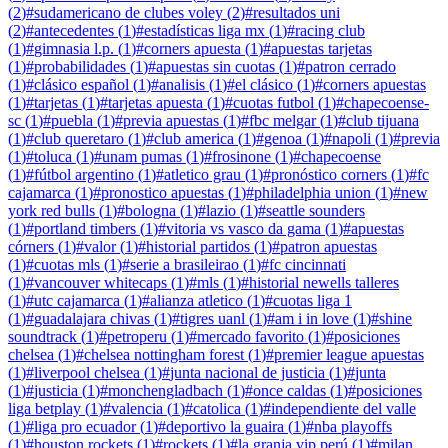
(
2
)
#
sudamericano de clubes voley
(
2
)
#
resultados uni
(
2
)
#
antecedentes
(
1
)
#
estadísticas liga mx
(
1
)
#
racing club
(
1
)
#
gimnasia l.p.
(
1
)
#
corners apuesta
(
1
)
#
apuestas tarjetas
(
1
)
#
probabilidades
(
1
)
#
apuestas sin cuotas
(
1
)
#
patron cerrado
(
1
)
#
clásico español
(
1
)
#
analisis
(
1
)
#
el clásico
(
1
)
#
corners apuestas
(
1
)
#
tarjetas
(
1
)
#
tarjetas apuesta
(
1
)
#
cuotas futbol
(
1
)
#
chapecoense-
sc
(
1
)
#
puebla
(
1
)
#
previa apuestas
(
1
)
#
fbc melgar
(
1
)
#
club tijuana
(
1
)
#
club queretaro
(
1
)
#
club america
(
1
)
#
genoa
(
1
)
#
napoli
(
1
)
#
previa
(
1
)
#
toluca
(
1
)
#
unam pumas
(
1
)
#
frosinone
(
1
)
#
chapecoense
(
1
)
#
fútbol argentino
(
1
)
#
atletico grau
(
1
)
#
pronóstico corners
(
1
)
#
fc
cajamarca
(
1
)
#
pronostico apuestas
(
1
)
#
philadelphia union
(
1
)
#
new
york red bulls
(
1
)
#
bologna
(
1
)
#
lazio
(
1
)
#
seattle sounders
(
1
)
#
portland timbers
(
1
)
#
vitoria vs vasco da gama
(
1
)
#
apuestas
córners
(
1
)
#
valor
(
1
)
#
historial partidos
(
1
)
#
patron apuestas
(
1
)
#
cuotas mls
(
1
)
#
serie a brasileirao
(
1
)
#
fc cincinnati
(
1
)
#
vancouver whitecaps
(
1
)
#
mls
(
1
)
#
historial newells talleres
(
1
)
#
utc cajamarca
(
1
)
#
alianza atletico
(
1
)
#
cuotas liga 1
(
1
)
#
guadalajara chivas
(
1
)
#
tigres uanl
(
1
)
#
am i in love
(
1
)
#
shine
soundtrack
(
1
)
#
petroperu
(
1
)
#
mercado favorito
(
1
)
#
posiciones
chelsea
(
1
)
#
chelsea nottingham forest
(
1
)
#
premier league apuestas
(
1
)
#
liverpool chelsea
(
1
)
#
junta nacional de justicia
(
1
)
#
junta
(
1
)
#
justicia
(
1
)
#
monchengladbach
(
1
)
#
once caldas
(
1
)
#
posiciones
liga betplay
(
1
)
#
valencia
(
1
)
#
catolica
(
1
)
#
independiente del valle
(
1
)
#
liga pro ecuador
(
1
)
#
deportivo la guaira
(
1
)
#
nba playoffs
(
1
)
#
houston rockets
(
1
)
#
rockets
(
1
)
#
la granja vip perú
(
1
)
#
milan