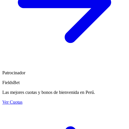
Patrocinador
FieldsBet
Las mejores cuotas y bonos de bienvenida en Perú.
Ver Cuotas