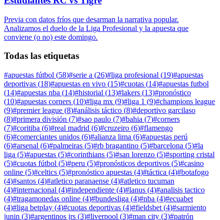
Estudiantes RC vs Tigre
Previa con datos fríos que desarman la narrativa popular.
Analizamos el duelo de la Liga Profesional y la apuesta que
conviene (o no) este domingo.
Todas las etiquetas
#
apuestas fútbol
(
58
)
#
serie a
(
26
)
#
liga profesional
(
19
)
#
apuestas
deportivas
(
18
)
#
apuestas en vivo
(
15
)
#
cuotas
(
14
)
#
apuestas futbol
(
14
)
#
apuestas nba
(
14
)
#
historial
(
13
)
#
lakers
(
13
)
#
pronóstico
(
10
)
#
apuestas corners
(
10
)
#
liga mx
(
9
)
#
liga 1
(
9
)
#
champions league
(
9
)
#
premier league
(
8
)
#
análisis táctico
(
8
)
#
deportivo garcilaso
(
8
)
#
primera división
(
7
)
#
sao paulo
(
7
)
#
bahia
(
7
)
#
corners
(
7
)
#
coritiba
(
6
)
#
real madrid
(
6
)
#
cruzeiro
(
6
)
#
flamengo
(
6
)
#
comerciantes unidos
(
6
)
#
alianza lima
(
6
)
#
apuestas perú
(
6
)
#
arsenal
(
6
)
#
palmeiras
(
5
)
#
rb bragantino
(
5
)
#
barcelona
(
5
)
#
la
liga
(
5
)
#
apuestas
(
5
)
#
corinthians
(
5
)
#
san lorenzo
(
5
)
#
sporting cristal
(
5
)
#
cuotas fútbol
(
5
)
#
peru
(
5
)
#
pronósticos deportivos
(
5
)
#
casino
online
(
5
)
#
celtics
(
5
)
#
pronóstico apuestas
(
4
)
#
táctica
(
4
)
#
botafogo
(
4
)
#
santos
(
4
)
#
atletico paranaense
(
4
)
#
atletico tucuman
(
4
)
#
internacional
(
4
)
#
independiente
(
4
)
#
lanus
(
4
)
#
analisis tactico
(
4
)
#
tragamonedas online
(
4
)
#
bundesliga
(
4
)
#
nba
(
4
)
#
ecuabet
(
4
)
#
liga betplay
(
4
)
#
cuotas deportivas
(
4
)
#
fieldsbet
(
4
)
#
sarmiento
junin
(
3
)
#
argentinos jrs
(
3
)
#
liverpool
(
3
)
#
man city
(
3
)
#
patrón