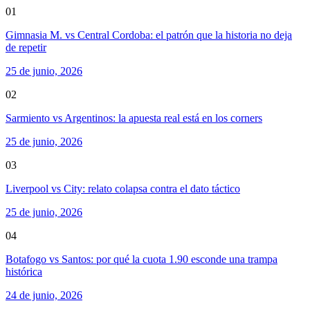
01
Gimnasia M. vs Central Cordoba: el patrón que la historia no deja
de repetir
25 de junio, 2026
02
Sarmiento vs Argentinos: la apuesta real está en los corners
25 de junio, 2026
03
Liverpool vs City: relato colapsa contra el dato táctico
25 de junio, 2026
04
Botafogo vs Santos: por qué la cuota 1.90 esconde una trampa
histórica
24 de junio, 2026