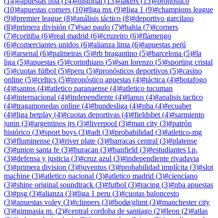
(
14
)
#
apuestas nba
(
14
)
#
historial
(
13
)
#
lakers
(
13
)
#
pronóstico
(
10
)
#
apuestas corners
(
10
)
#
liga mx
(
9
)
#
liga 1
(
9
)
#
champions league
(
9
)
#
premier league
(
8
)
#
análisis táctico
(
8
)
#
deportivo garcilaso
(
8
)
#
primera división
(
7
)
#
sao paulo
(
7
)
#
bahia
(
7
)
#
corners
(
7
)
#
coritiba
(
6
)
#
real madrid
(
6
)
#
cruzeiro
(
6
)
#
flamengo
(
6
)
#
comerciantes unidos
(
6
)
#
alianza lima
(
6
)
#
apuestas perú
(
6
)
#
arsenal
(
6
)
#
palmeiras
(
5
)
#
rb bragantino
(
5
)
#
barcelona
(
5
)
#
la
liga
(
5
)
#
apuestas
(
5
)
#
corinthians
(
5
)
#
san lorenzo
(
5
)
#
sporting cristal
(
5
)
#
cuotas fútbol
(
5
)
#
peru
(
5
)
#
pronósticos deportivos
(
5
)
#
casino
online
(
5
)
#
celtics
(
5
)
#
pronóstico apuestas
(
4
)
#
táctica
(
4
)
#
botafogo
(
4
)
#
santos
(
4
)
#
atletico paranaense
(
4
)
#
atletico tucuman
(
4
)
#
internacional
(
4
)
#
independiente
(
4
)
#
lanus
(
4
)
#
analisis tactico
(
4
)
#
tragamonedas online
(
4
)
#
bundesliga
(
4
)
#
nba
(
4
)
#
ecuabet
(
4
)
#
liga betplay
(
4
)
#
cuotas deportivas
(
4
)
#
fieldsbet
(
4
)
#
sarmiento
junin
(
3
)
#
argentinos jrs
(
3
)
#
liverpool
(
3
)
#
man city
(
3
)
#
patrón
histórico
(
3
)
#
sport boys
(
3
)
#
adt
(
3
)
#
probabilidad
(
3
)
#
atletico-mg
(
3
)
#
fluminense
(
3
)
#
river plate
(
3
)
#
barracas central
(
3
)
#
platense
(
3
)
#
union santa fe
(
3
)
#
huracan
(
3
)
#
banfield
(
3
)
#
estudiantes l.p.
(
3
)
#
defensa y justicia
(
3
)
#
cruz azul
(
3
)
#
independiente rivadavia
(
3
)
#
primera division
(
3
)
#
juventus
(
3
)
#
probabilidad implícita
(
3
)
#
slot
machine
(
3
)
#
atletico nacional
(
3
)
#
atletico madrid
(
3
)
#
cienciano
(
3
)
#
shine original soundtrack
(
3
)
#
futbol
(
3
)
#
racing
(
3
)
#
nba apuestas
(
3
)
#
psg
(
3
)
#
alianza
(
3
)
#
liga 1 peru
(
3
)
#
cuotas baloncesto
(
3
)
#
apuestas voley
(
3
)
#
clippers
(
3
)
#
bodø/glimt
(
3
)
#
manchester city
(
3
)
#
gimnasia m.
(
2
)
#
central cordoba de santiago
(
2
)
#
leon
(
2
)
#
atlas