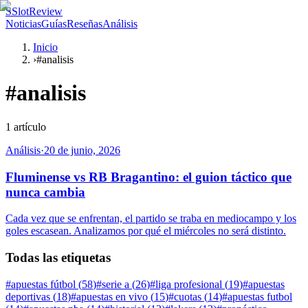
S
SlotReview
Noticias
Guías
Reseñas
Análisis
Inicio
›
#analisis
#
analisis
1
artículo
Análisis
·
20 de junio, 2026
Fluminense vs RB Bragantino: el guion táctico que
nunca cambia
Cada vez que se enfrentan, el partido se traba en mediocampo y los
goles escasean. Analizamos por qué el miércoles no será distinto.
Todas las etiquetas
#
apuestas fútbol
(
58
)
#
serie a
(
26
)
#
liga profesional
(
19
)
#
apuestas
deportivas
(
18
)
#
apuestas en vivo
(
15
)
#
cuotas
(
14
)
#
apuestas futbol