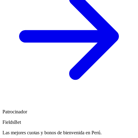
Patrocinador
FieldsBet
Las mejores cuotas y bonos de bienvenida en Perú.