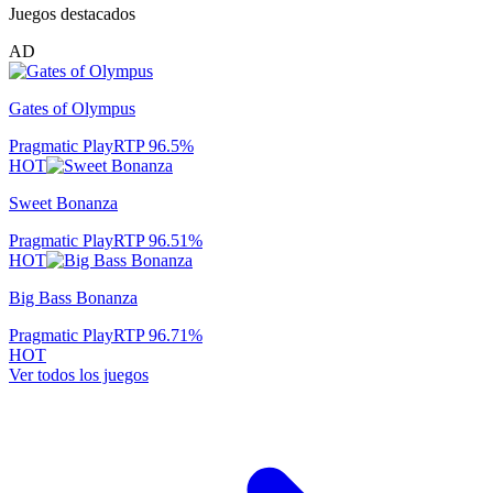
Juegos destacados
AD
Gates of Olympus
Pragmatic Play
RTP
96.5
%
HOT
Sweet Bonanza
Pragmatic Play
RTP
96.51
%
HOT
Big Bass Bonanza
Pragmatic Play
RTP
96.71
%
HOT
Ver todos los juegos