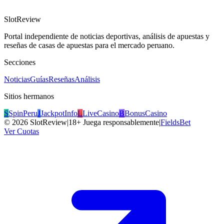
SlotReview
Portal independiente de noticias deportivas, análisis de apuestas y
reseñas de casas de apuestas para el mercado peruano.
Secciones
Noticias
Guías
Reseñas
Análisis
Sitios hermanos
S
SpinPeru
J
JackpotInfo
L
LiveCasino
B
BonusCasino
©
2026
SlotReview
|
18+ Juega responsablemente
|
FieldsBet
Ver Cuotas