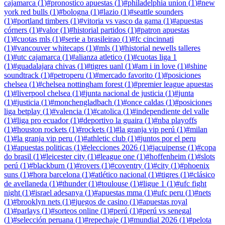
cajamarca
(
1
)
#
pronostico apuestas
(
1
)
#
philadelphia union
(
1
)
#
new
york red bulls
(
1
)
#
bologna
(
1
)
#
lazio
(
1
)
#
seattle sounders
(
1
)
#
portland timbers
(
1
)
#
vitoria vs vasco da gama
(
1
)
#
apuestas
córners
(
1
)
#
valor
(
1
)
#
historial partidos
(
1
)
#
patron apuestas
(
1
)
#
cuotas mls
(
1
)
#
serie a brasileirao
(
1
)
#
fc cincinnati
(
1
)
#
vancouver whitecaps
(
1
)
#
mls
(
1
)
#
historial newells talleres
(
1
)
#
utc cajamarca
(
1
)
#
alianza atletico
(
1
)
#
cuotas liga 1
(
1
)
#
guadalajara chivas
(
1
)
#
tigres uanl
(
1
)
#
am i in love
(
1
)
#
shine
soundtrack
(
1
)
#
petroperu
(
1
)
#
mercado favorito
(
1
)
#
posiciones
chelsea
(
1
)
#
chelsea nottingham forest
(
1
)
#
premier league apuestas
(
1
)
#
liverpool chelsea
(
1
)
#
junta nacional de justicia
(
1
)
#
junta
(
1
)
#
justicia
(
1
)
#
monchengladbach
(
1
)
#
once caldas
(
1
)
#
posiciones
liga betplay
(
1
)
#
valencia
(
1
)
#
catolica
(
1
)
#
independiente del valle
(
1
)
#
liga pro ecuador
(
1
)
#
deportivo la guaira
(
1
)
#
nba playoffs
(
1
)
#
houston rockets
(
1
)
#
rockets
(
1
)
#
la granja vip perú
(
1
)
#
milan
(
1
)
#
la granja vip peru
(
1
)
#
athletic club
(
1
)
#
juntos por el peru
(
1
)
#
apuestas politicas
(
1
)
#
elecciones 2026
(
1
)
#
jacuipense
(
1
)
#
copa
do brasil
(
1
)
#
leicester city
(
1
)
#
league one
(
1
)
#
hoffenheim
(
1
)
#
slots
perú
(
1
)
#
blackburn
(
1
)
#
rovers
(
1
)
#
coventry
(
1
)
#
city
(
1
)
#
phoenix
suns
(
1
)
#
hora barcelona
(
1
)
#
atlético nacional
(
1
)
#
tigres
(
1
)
#
clásico
de avellaneda
(
1
)
#
thunder
(
1
)
#
toulouse
(
1
)
#
ligue 1
(
1
)
#
ufc fight
night
(
1
)
#
israel adesanya
(
1
)
#
apuestas mma
(
1
)
#
ufc peru
(
1
)
#
nets
(
1
)
#
brooklyn nets
(
1
)
#
juegos de casino
(
1
)
#
apuestas royal
(
1
)
#
parlays
(
1
)
#
sorteos online
(
1
)
#
perú
(
1
)
#
perú vs senegal
(
1
)
#
selección peruana
(
1
)
#
repechaje
(
1
)
#
mundial 2026
(
1
)
#
pelota