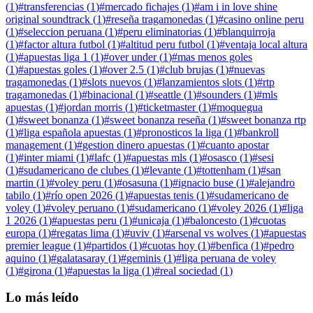
(
1
)
#
transferencias
(
1
)
#
mercado fichajes
(
1
)
#
am i in love shine
original soundtrack
(
1
)
#
reseña tragamonedas
(
1
)
#
casino online peru
(
1
)
#
seleccion peruana
(
1
)
#
peru eliminatorias
(
1
)
#
blanquirroja
(
1
)
#
factor altura futbol
(
1
)
#
altitud peru futbol
(
1
)
#
ventaja local altura
(
1
)
#
apuestas liga 1
(
1
)
#
over under
(
1
)
#
mas menos goles
(
1
)
#
apuestas goles
(
1
)
#
over 2.5
(
1
)
#
club brujas
(
1
)
#
nuevas
tragamonedas
(
1
)
#
slots nuevos
(
1
)
#
lanzamientos slots
(
1
)
#
rtp
tragamonedas
(
1
)
#
binacional
(
1
)
#
seattle
(
1
)
#
sounders
(
1
)
#
mls
apuestas
(
1
)
#
jordan morris
(
1
)
#
ticketmaster
(
1
)
#
moquegua
(
1
)
#
sweet bonanza
(
1
)
#
sweet bonanza reseña
(
1
)
#
sweet bonanza rtp
(
1
)
#
liga española apuestas
(
1
)
#
pronosticos la liga
(
1
)
#
bankroll
management
(
1
)
#
gestion dinero apuestas
(
1
)
#
cuanto apostar
(
1
)
#
inter miami
(
1
)
#
lafc
(
1
)
#
apuestas mls
(
1
)
#
osasco
(
1
)
#
sesi
(
1
)
#
sudamericano de clubes
(
1
)
#
levante
(
1
)
#
tottenham
(
1
)
#
san
martin
(
1
)
#
voley peru
(
1
)
#
osasuna
(
1
)
#
ignacio buse
(
1
)
#
alejandro
tabilo
(
1
)
#
río open 2026
(
1
)
#
apuestas tenis
(
1
)
#
sudamericano de
voley
(
1
)
#
voley peruano
(
1
)
#
sudamericano
(
1
)
#
voley 2026
(
1
)
#
liga
1 2026
(
1
)
#
apuestas peru
(
1
)
#
unicaja
(
1
)
#
baloncesto
(
1
)
#
cuotas
europa
(
1
)
#
regatas lima
(
1
)
#
uviv
(
1
)
#
arsenal vs wolves
(
1
)
#
apuestas
premier league
(
1
)
#
partidos
(
1
)
#
cuotas hoy
(
1
)
#
benfica
(
1
)
#
pedro
aquino
(
1
)
#
galatasaray
(
1
)
#
geminis
(
1
)
#
liga peruana de voley
(
1
)
#
girona
(
1
)
#
apuestas la liga
(
1
)
#
real sociedad
(
1
)
Lo más leído