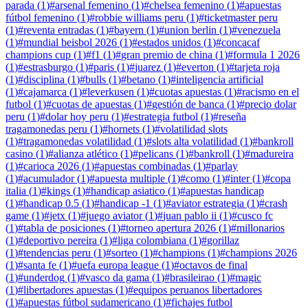
parada
(
1
)
#
arsenal femenino
(
1
)
#
chelsea femenino
(
1
)
#
apuestas
fútbol femenino
(
1
)
#
robbie williams peru
(
1
)
#
ticketmaster peru
(
1
)
#
reventa entradas
(
1
)
#
bayern
(
1
)
#
union berlin
(
1
)
#
venezuela
(
1
)
#
mundial beisbol 2026
(
1
)
#
estados unidos
(
1
)
#
concacaf
champions cup
(
1
)
#
f1
(
1
)
#
gran premio de china
(
1
)
#
formula 1 2026
(
1
)
#
estrasburgo
(
1
)
#
paris
(
1
)
#
juarez
(
1
)
#
everton
(
1
)
#
tarjeta roja
(
1
)
#
disciplina
(
1
)
#
bulls
(
1
)
#
betano
(
1
)
#
inteligencia artificial
(
1
)
#
cajamarca
(
1
)
#
leverkusen
(
1
)
#
cuotas apuestas
(
1
)
#
racismo en el
futbol
(
1
)
#
cuotas de apuestas
(
1
)
#
gestión de banca
(
1
)
#
precio dolar
peru
(
1
)
#
dolar hoy peru
(
1
)
#
estrategia futbol
(
1
)
#
reseña
tragamonedas peru
(
1
)
#
hornets
(
1
)
#
volatilidad slots
(
1
)
#
tragamonedas volatilidad
(
1
)
#
slots alta volatilidad
(
1
)
#
bankroll
casino
(
1
)
#
alianza atlético
(
1
)
#
pelicans
(
1
)
#
bankroll
(
1
)
#
madureira
(
1
)
#
carioca 2026
(
1
)
#
apuestas combinadas
(
1
)
#
parlay
(
1
)
#
acumulador
(
1
)
#
apuesta multiple
(
1
)
#
como
(
1
)
#
inter
(
1
)
#
copa
italia
(
1
)
#
kings
(
1
)
#
handicap asiatico
(
1
)
#
apuestas handicap
(
1
)
#
handicap 0.5
(
1
)
#
handicap -1
(
1
)
#
aviator estrategia
(
1
)
#
crash
game
(
1
)
#
jetx
(
1
)
#
juego aviator
(
1
)
#
juan pablo ii
(
1
)
#
cusco fc
(
1
)
#
tabla de posiciones
(
1
)
#
torneo apertura 2026
(
1
)
#
millonarios
(
1
)
#
deportivo pereira
(
1
)
#
liga colombiana
(
1
)
#
gorillaz
(
1
)
#
tendencias peru
(
1
)
#
sorteo
(
1
)
#
champions
(
1
)
#
champions 2026
(
1
)
#
santa fe
(
1
)
#
uefa europa league
(
1
)
#
octavos de final
(
1
)
#
underdog
(
1
)
#
vasco da gama
(
1
)
#
brasileirao
(
1
)
#
magic
(
1
)
#
libertadores apuestas
(
1
)
#
equipos peruanos libertadores
(
1
)
#
apuestas fútbol sudamericano
(
1
)
#
fichajes futbol