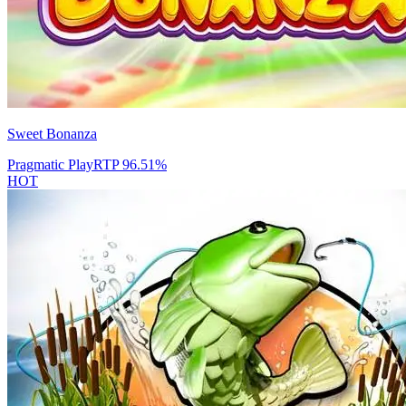
Sweet Bonanza
Pragmatic Play
RTP
96.51
%
HOT