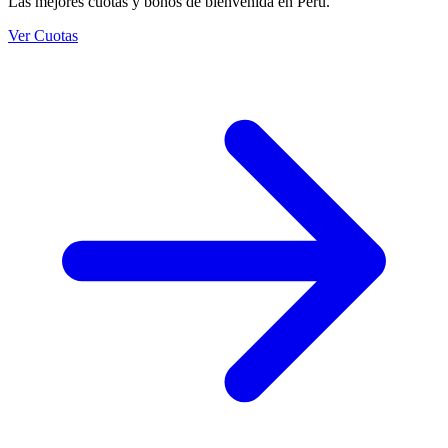
Las mejores cuotas y bonos de bienvenida en Perú.
Ver Cuotas