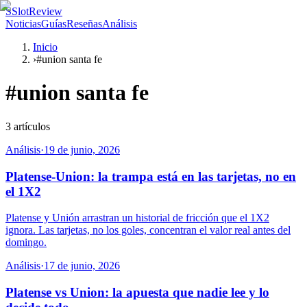
S
SlotReview
Noticias
Guías
Reseñas
Análisis
Inicio
›
#union santa fe
#
union santa fe
3
artículos
Análisis
·
19 de junio, 2026
Platense-Union: la trampa está en las tarjetas, no en
el 1X2
Platense y Unión arrastran un historial de fricción que el 1X2
ignora. Las tarjetas, no los goles, concentran el valor real antes del
domingo.
Análisis
·
17 de junio, 2026
Platense vs Union: la apuesta que nadie lee y lo