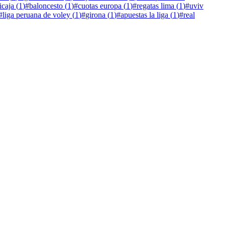
icaja
(
1
)
#
baloncesto
(
1
)
#
cuotas europa
(
1
)
#
regatas lima
(
1
)
#
uviv
#
liga peruana de voley
(
1
)
#
girona
(
1
)
#
apuestas la liga
(
1
)
#
real