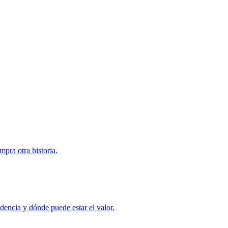
mpra otra historia.
dencia y dónde puede estar el valor.