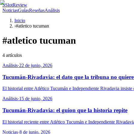
S
SlotReview
Noticias
Guías
Reseñas
Análisis
Inicio
›
#atletico tucuman
#
atletico tucuman
4
artículos
Análisis
·
22 de junio, 2026
Tucumán-Rivadavia: el dato que la tribuna no quiere
El historial entre Atlético Tucumán e Independiente Rivadavia insiste 
Análisis
·
15 de junio, 2026
Tucumán-Rivadavia: el guion que la historia repite
El historial reciente entre Atlético Tucumán e Independiente Rivadavi
Noticias
·
8 de junio, 2026