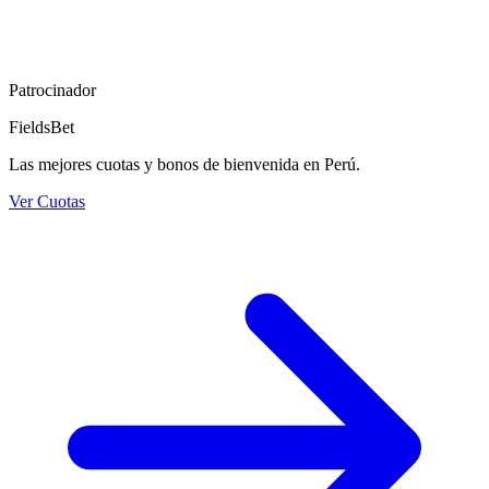
Patrocinador
FieldsBet
Las mejores cuotas y bonos de bienvenida en Perú.
Ver Cuotas