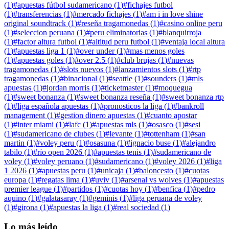
(
1
)
#
apuestas fútbol sudamericano
(
1
)
#
fichajes futbol
(
1
)
#
transferencias
(
1
)
#
mercado fichajes
(
1
)
#
am i in love shine
original soundtrack
(
1
)
#
reseña tragamonedas
(
1
)
#
casino online peru
(
1
)
#
seleccion peruana
(
1
)
#
peru eliminatorias
(
1
)
#
blanquirroja
(
1
)
#
factor altura futbol
(
1
)
#
altitud peru futbol
(
1
)
#
ventaja local altura
(
1
)
#
apuestas liga 1
(
1
)
#
over under
(
1
)
#
mas menos goles
(
1
)
#
apuestas goles
(
1
)
#
over 2.5
(
1
)
#
club brujas
(
1
)
#
nuevas
tragamonedas
(
1
)
#
slots nuevos
(
1
)
#
lanzamientos slots
(
1
)
#
rtp
tragamonedas
(
1
)
#
binacional
(
1
)
#
seattle
(
1
)
#
sounders
(
1
)
#
mls
apuestas
(
1
)
#
jordan morris
(
1
)
#
ticketmaster
(
1
)
#
moquegua
(
1
)
#
sweet bonanza
(
1
)
#
sweet bonanza reseña
(
1
)
#
sweet bonanza rtp
(
1
)
#
liga española apuestas
(
1
)
#
pronosticos la liga
(
1
)
#
bankroll
management
(
1
)
#
gestion dinero apuestas
(
1
)
#
cuanto apostar
(
1
)
#
inter miami
(
1
)
#
lafc
(
1
)
#
apuestas mls
(
1
)
#
osasco
(
1
)
#
sesi
(
1
)
#
sudamericano de clubes
(
1
)
#
levante
(
1
)
#
tottenham
(
1
)
#
san
martin
(
1
)
#
voley peru
(
1
)
#
osasuna
(
1
)
#
ignacio buse
(
1
)
#
alejandro
tabilo
(
1
)
#
río open 2026
(
1
)
#
apuestas tenis
(
1
)
#
sudamericano de
voley
(
1
)
#
voley peruano
(
1
)
#
sudamericano
(
1
)
#
voley 2026
(
1
)
#
liga
1 2026
(
1
)
#
apuestas peru
(
1
)
#
unicaja
(
1
)
#
baloncesto
(
1
)
#
cuotas
europa
(
1
)
#
regatas lima
(
1
)
#
uviv
(
1
)
#
arsenal vs wolves
(
1
)
#
apuestas
premier league
(
1
)
#
partidos
(
1
)
#
cuotas hoy
(
1
)
#
benfica
(
1
)
#
pedro
aquino
(
1
)
#
galatasaray
(
1
)
#
geminis
(
1
)
#
liga peruana de voley
(
1
)
#
girona
(
1
)
#
apuestas la liga
(
1
)
#
real sociedad
(
1
)
Lo más leído