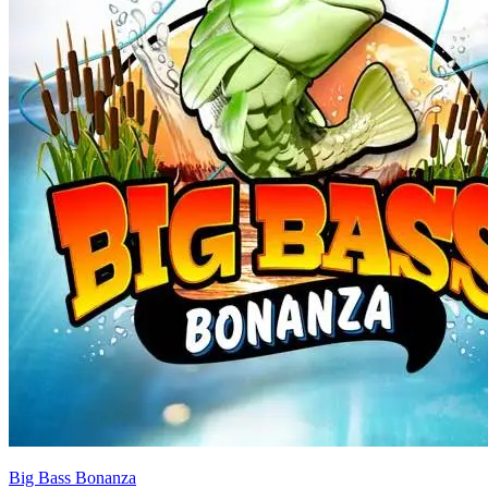
Big Bass Bonanza