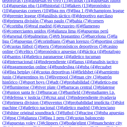
deportivas
(
18
)
#
apuestas en vivo
(
15
)
#
cuotas
(
14
)
#
apuestas futbol
(
14
)
#
apuestas nba
(
14
)
#
historial
(
13
)
#
lakers
(
13
)
#
pronóstico
(
10
)
#
apuestas corners
(
10
)
#
liga mx
(
9
)
#
liga 1
(
9
)
#
champions league
(
9
)
#
premier league
(
8
)
#
análisis táctico
(
8
)
#
deportivo garcilaso
(
8
)
#
primera división
(
7
)
#
sao paulo
(
7
)
#
bahia
(
7
)
#
corners
(
7
)
#
coritiba
(
6
)
#
real madrid
(
6
)
#
cruzeiro
(
6
)
#
flamengo
(
6
)
#
comerciantes unidos
(
6
)
#
alianza lima
(
6
)
#
apuestas perú
(
6
)
#
arsenal
(
6
)
#
palmeiras
(
5
)
#
rb bragantino
(
5
)
#
barcelona
(
5
)
#
la
liga
(
5
)
#
apuestas
(
5
)
#
corinthians
(
5
)
#
san lorenzo
(
5
)
#
sporting cristal
(
5
)
#
cuotas fútbol
(
5
)
#
peru
(
5
)
#
pronósticos deportivos
(
5
)
#
casino
online
(
5
)
#
celtics
(
5
)
#
pronóstico apuestas
(
4
)
#
táctica
(
4
)
#
botafogo
(
4
)
#
santos
(
4
)
#
atletico paranaense
(
4
)
#
atletico tucuman
(
4
)
#
internacional
(
4
)
#
independiente
(
4
)
#
lanus
(
4
)
#
analisis tactico
(
4
)
#
tragamonedas online
(
4
)
#
bundesliga
(
4
)
#
nba
(
4
)
#
ecuabet
(
4
)
#
liga betplay
(
4
)
#
cuotas deportivas
(
4
)
#
fieldsbet
(
4
)
#
sarmiento
junin
(
3
)
#
argentinos jrs
(
3
)
#
liverpool
(
3
)
#
man city
(
3
)
#
patrón
histórico
(
3
)
#
sport boys
(
3
)
#
adt
(
3
)
#
probabilidad
(
3
)
#
atletico-mg
(
3
)
#
fluminense
(
3
)
#
river plate
(
3
)
#
barracas central
(
3
)
#
platense
(
3
)
#
union santa fe
(
3
)
#
huracan
(
3
)
#
banfield
(
3
)
#
estudiantes l.p.
(
3
)
#
defensa y justicia
(
3
)
#
cruz azul
(
3
)
#
independiente rivadavia
(
3
)
#
primera division
(
3
)
#
juventus
(
3
)
#
probabilidad implícita
(
3
)
#
slot
machine
(
3
)
#
atletico nacional
(
3
)
#
atletico madrid
(
3
)
#
cienciano
(
3
)
#
shine original soundtrack
(
3
)
#
futbol
(
3
)
#
racing
(
3
)
#
nba apuestas
(
3
)
#
psg
(
3
)
#
alianza
(
3
)
#
liga 1 peru
(
3
)
#
cuotas baloncesto
(
3
)
#
apuestas voley
(
3
)
#
clippers
(
3
)
#
bodø/glimt
(
3
)
#
manchester city