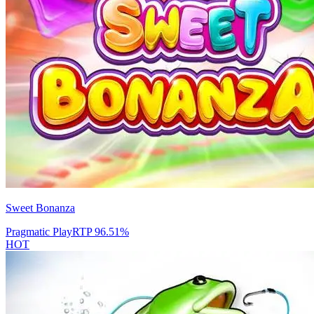
Sweet Bonanza
Pragmatic Play
RTP
96.51
%
HOT