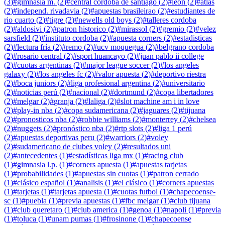
(
3
)
#
gimnasia m.
(
2
)
#
central cordoba de santiago
(
2
)
#
leon
(
2
)
#
atlas
(
2
)
#
independ. rivadavia
(
2
)
#
apuestas brasileirao
(
2
)
#
estudiantes de
rio cuarto
(
2
)
#
tigre
(
2
)
#
newells old boys
(
2
)
#
talleres cordoba
(
2
)
#
aldosivi
(
2
)
#
patron historico
(
2
)
#
mirassol
(
2
)
#
gremio
(
2
)
#
velez
sarsfield
(
2
)
#
instituto cordoba
(
2
)
#
apuesta corners
(
2
)
#
estadisticas
(
2
)
#
lectura fría
(
2
)
#
remo
(
2
)
#
ucv moquegua
(
2
)
#
belgrano cordoba
(
2
)
#
rosario central
(
2
)
#
sport huancayo
(
2
)
#
juan pablo ii college
(
2
)
#
cuotas argentinas
(
2
)
#
major league soccer
(
2
)
#
los angeles
galaxy
(
2
)
#
los angeles fc
(
2
)
#
valor apuesta
(
2
)
#
deportivo riestra
(
2
)
#
boca juniors
(
2
)
#
liga profesional argentina
(
2
)
#
universitario
(
2
)
#
noticias perú
(
2
)
#
nacional
(
2
)
#
dortmund
(
2
)
#
copa libertadores
(
2
)
#
melgar
(
2
)
#
granja
(
2
)
#
laliga
(
2
)
#
slot machine am i in love
(
2
)
#
play-in nba
(
2
)
#
copa sudamericana
(
2
)
#
jaguares
(
2
)
#
tijuana
(
2
)
#
pronosticos nba
(
2
)
#
robbie williams
(
2
)
#
monterrey
(
2
)
#
chelsea
(
2
)
#
nuggets
(
2
)
#
pronóstico nba
(
2
)
#
rtp slots
(
2
)
#
liga 1 perú
(
2
)
#
apuestas deportivas peru
(
2
)
#
warriors
(
2
)
#
voley
(
2
)
#
sudamericano de clubes voley
(
2
)
#
resultados uni
(
2
)
#
antecedentes
(
1
)
#
estadísticas liga mx
(
1
)
#
racing club
(
1
)
#
gimnasia l.p.
(
1
)
#
corners apuesta
(
1
)
#
apuestas tarjetas
(
1
)
#
probabilidades
(
1
)
#
apuestas sin cuotas
(
1
)
#
patron cerrado
(
1
)
#
clásico español
(
1
)
#
analisis
(
1
)
#
el clásico
(
1
)
#
corners apuestas
(
1
)
#
tarjetas
(
1
)
#
tarjetas apuesta
(
1
)
#
cuotas futbol
(
1
)
#
chapecoense-
sc
(
1
)
#
puebla
(
1
)
#
previa apuestas
(
1
)
#
fbc melgar
(
1
)
#
club tijuana
(
1
)
#
club queretaro
(
1
)
#
club america
(
1
)
#
genoa
(
1
)
#
napoli
(
1
)
#
previa
(
1
)
#
toluca
(
1
)
#
unam pumas
(
1
)
#
frosinone
(
1
)
#
chapecoense