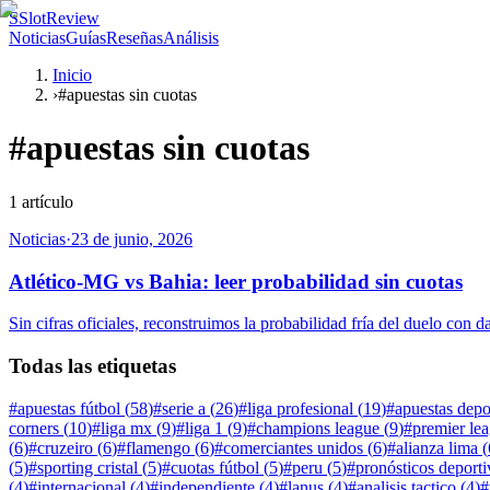
S
SlotReview
Noticias
Guías
Reseñas
Análisis
Inicio
›
#apuestas sin cuotas
#
apuestas sin cuotas
1
artículo
Noticias
·
23 de junio, 2026
Atlético-MG vs Bahia: leer probabilidad sin cuotas
Sin cifras oficiales, reconstruimos la probabilidad fría del duelo con da
Todas las etiquetas
#
apuestas fútbol
(
58
)
#
serie a
(
26
)
#
liga profesional
(
19
)
#
apuestas depo
corners
(
10
)
#
liga mx
(
9
)
#
liga 1
(
9
)
#
champions league
(
9
)
#
premier le
(
6
)
#
cruzeiro
(
6
)
#
flamengo
(
6
)
#
comerciantes unidos
(
6
)
#
alianza lima
(
(
5
)
#
sporting cristal
(
5
)
#
cuotas fútbol
(
5
)
#
peru
(
5
)
#
pronósticos deporti
(
4
)
#
internacional
(
4
)
#
independiente
(
4
)
#
lanus
(
4
)
#
analisis tactico
(
4
)
#