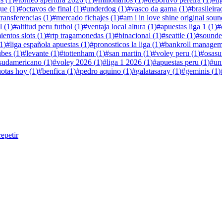
gue
(
1
)
#
octavos de final
(
1
)
#
underdog
(
1
)
#
vasco da gama
(
1
)
#
brasileira
transferencias
(
1
)
#
mercado fichajes
(
1
)
#
am i in love shine original soun
l
(
1
)
#
altitud peru futbol
(
1
)
#
ventaja local altura
(
1
)
#
apuestas liga 1
(
1
)
#
ientos slots
(
1
)
#
rtp tragamonedas
(
1
)
#
binacional
(
1
)
#
seattle
(
1
)
#
sounde
1
)
#
liga española apuestas
(
1
)
#
pronosticos la liga
(
1
)
#
bankroll managem
ubes
(
1
)
#
levante
(
1
)
#
tottenham
(
1
)
#
san martin
(
1
)
#
voley peru
(
1
)
#
osasu
sudamericano
(
1
)
#
voley 2026
(
1
)
#
liga 1 2026
(
1
)
#
apuestas peru
(
1
)
#
un
uotas hoy
(
1
)
#
benfica
(
1
)
#
pedro aquino
(
1
)
#
galatasaray
(
1
)
#
geminis
(
1
)
epetir