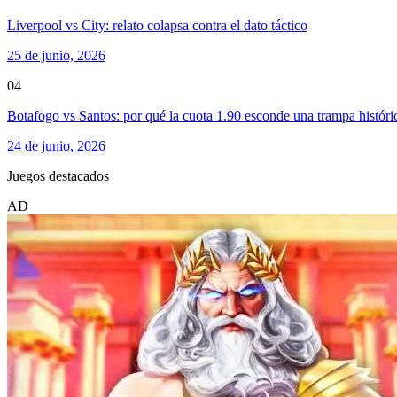
Liverpool vs City: relato colapsa contra el dato táctico
25 de junio, 2026
04
Botafogo vs Santos: por qué la cuota 1.90 esconde una trampa históri
24 de junio, 2026
Juegos destacados
AD