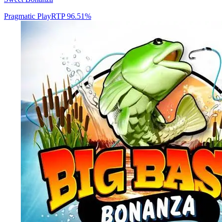
Pragmatic Play
RTP
96.51
%