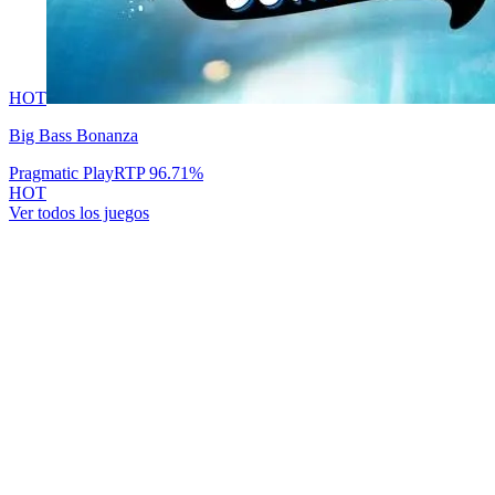
HOT
Big Bass Bonanza
Pragmatic Play
RTP
96.71
%
HOT
Ver todos los juegos