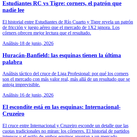
Estudiantes RC vs Tigre: corners, el patrón que
nadie lee
El historial entre Estudiantes de Río Cuarto y Tigre revela un patrón
de fricción y juego aéreo que el mercado de 1X2 ignora. Los
córners ofrecen mejor lectura que el resultado.
Análisis
·
18 de junio, 2026
Huracán-Banfield: las esquinas tienen la última
palabra
Análisis táctico del cruce de Liga Profesional: por qué los corners
son el mercado con más valor real, más allá de un resultado que se
antoja imprevisible.
Análisis
·
16 de junio, 2026
El escondite está en las esquinas: Internacional-
Cruzeiro
El cruce entre Internacional y Cruzeiro esconde un detalle que las
cuotas tradicionales no miran: los córneres. El historial de partidos
intensos y el estilo de ambos equipos apuntan a un mercado