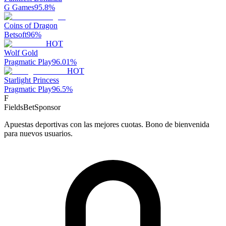
G Games
95.8
%
Coins of Dragon
Betsoft
96
%
HOT
Wolf Gold
Pragmatic Play
96.01
%
HOT
Starlight Princess
Pragmatic Play
96.5
%
F
FieldsBet
Sponsor
Apuestas deportivas con las mejores cuotas. Bono de bienvenida
para nuevos usuarios.