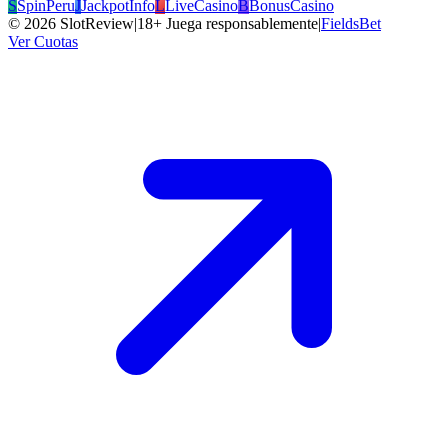
S
SpinPeru
J
JackpotInfo
L
LiveCasino
B
BonusCasino
©
2026
SlotReview
|
18+ Juega responsablemente
|
FieldsBet
Ver Cuotas