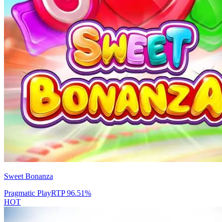
Sweet Bonanza
Pragmatic Play
RTP
96.51
%
HOT