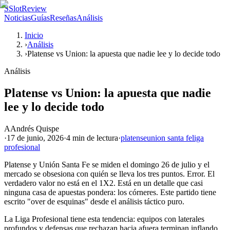
S
SlotReview
Noticias
Guías
Reseñas
Análisis
Inicio
›
Análisis
›
Platense vs Union: la apuesta que nadie lee y lo decide todo
Análisis
Platense vs Union: la apuesta que nadie
lee y lo decide todo
A
Andrés Quispe
·
17 de junio, 2026
·
4 min
de lectura
·
platense
union santa fe
liga
profesional
Platense y Unión Santa Fe se miden el domingo 26 de julio y el
mercado se obsesiona con quién se lleva los tres puntos. Error. El
verdadero valor no está en el 1X2. Está en un detalle que casi
ninguna casa de apuestas pondera: los córneres. Este partido tiene
escrito "over de esquinas" desde el análisis táctico puro.
La Liga Profesional tiene esta tendencia: equipos con laterales
profundos y defensas que rechazan hacia afuera terminan inflando