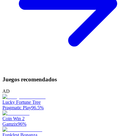
Juegos recomendados
AD
Lucky Fortune Tree
Pragmatic Play
96.5
%
Coin Win 2
Gamzix
96
%
Funkfest Bonanza