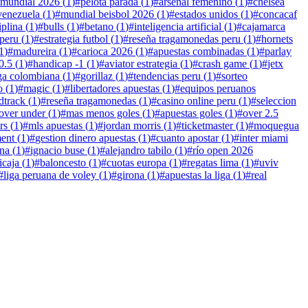
mundial 2026
(
1
)
#
pelota parada
(
1
)
#
arsenal femenino
(
1
)
#
chelsea
venezuela
(
1
)
#
mundial beisbol 2026
(
1
)
#
estados unidos
(
1
)
#
concacaf
iplina
(
1
)
#
bulls
(
1
)
#
betano
(
1
)
#
inteligencia artificial
(
1
)
#
cajamarca
 peru
(
1
)
#
estrategia futbol
(
1
)
#
reseña tragamonedas peru
(
1
)
#
hornets
1
)
#
madureira
(
1
)
#
carioca 2026
(
1
)
#
apuestas combinadas
(
1
)
#
parlay
0.5
(
1
)
#
handicap -1
(
1
)
#
aviator estrategia
(
1
)
#
crash game
(
1
)
#
jetx
iga colombiana
(
1
)
#
gorillaz
(
1
)
#
tendencias peru
(
1
)
#
sorteo
o
(
1
)
#
magic
(
1
)
#
libertadores apuestas
(
1
)
#
equipos peruanos
dtrack
(
1
)
#
reseña tragamonedas
(
1
)
#
casino online peru
(
1
)
#
seleccion
over under
(
1
)
#
mas menos goles
(
1
)
#
apuestas goles
(
1
)
#
over 2.5
rs
(
1
)
#
mls apuestas
(
1
)
#
jordan morris
(
1
)
#
ticketmaster
(
1
)
#
moquegua
ent
(
1
)
#
gestion dinero apuestas
(
1
)
#
cuanto apostar
(
1
)
#
inter miami
na
(
1
)
#
ignacio buse
(
1
)
#
alejandro tabilo
(
1
)
#
río open 2026
icaja
(
1
)
#
baloncesto
(
1
)
#
cuotas europa
(
1
)
#
regatas lima
(
1
)
#
uviv
#
liga peruana de voley
(
1
)
#
girona
(
1
)
#
apuestas la liga
(
1
)
#
real