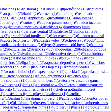
estas nba
(
14
)
#
historial
(
13
)
#
lakers
(
13
)
#
pronóstico
(
10
)
#
apuestas
#
sao paulo
(
7
)
#
bahia
(
7
)
#
corners
(
7
)
#
coritiba
(
6
)
#
real madrid
lona
(
5
)
#
la liga
(
5
)
#
apuestas
(
5
)
#
corinthians
(
5
)
#
san lorenzo
#
botafogo
(
4
)
#
santos
(
4
)
#
atletico paranaense
(
4
)
#
atletico tucuman
lay
(
4
)
#
cuotas deportivas
(
4
)
#
fieldsbet
(
4
)
#
sarmiento junin
#
river plate
(
3
)
#
barracas central
(
3
)
#
platense
(
3
)
#
union santa fe
us
(
3
)
#
probabilidad implícita
(
3
)
#
slot machine
(
3
)
#
atletico nacional
#
cuotas baloncesto
(
3
)
#
apuestas voley
(
3
)
#
clippers
(
3
)
#
bodø/glimt
estudiantes de rio cuarto
(
2
)
#
tigre
(
2
)
#
newells old boys
(
2
)
#
talleres
as
(
2
)
#
lectura fría
(
2
)
#
remo
(
2
)
#
ucv moquegua
(
2
)
#
belgrano cordoba
 angeles fc
(
2
)
#
valor apuesta
(
2
)
#
deportivo riestra
(
2
)
#
boca juniors
laliga
(
2
)
#
slot machine am i in love
(
2
)
#
play-in nba
(
2
)
#
copa
)
#
rtp slots
(
2
)
#
liga 1 perú
(
2
)
#
apuestas deportivas peru
(
2
)
#
warriors
)
#
corners apuesta
(
1
)
#
apuestas tarjetas
(
1
)
#
probabilidades
(
1
)
#
cuotas futbol
(
1
)
#
chapecoense-sc
(
1
)
#
puebla
(
1
)
#
previa apuestas
ne
(
1
)
#
chapecoense
(
1
)
#
fútbol argentino
(
1
)
#
atletico grau
attle sounders
(
1
)
#
portland timbers
(
1
)
#
vitoria vs vasco da gama
 whitecaps
(
1
)
#
mls
(
1
)
#
historial newells talleres
(
1
)
#
utc cajamarca
favorito
(
1
)
#
posiciones chelsea
(
1
)
#
chelsea nottingham forest
(
1
)
#
posiciones liga betplay
(
1
)
#
valencia
(
1
)
#
catolica
erú
(
1
)
#
milan
(
1
)
#
la granja vip peru
(
1
)
#
athletic club
(
1
)
#
juntos por el
perú
(
1
)
#
blackburn
(
1
)
#
rovers
(
1
)
#
coventry
(
1
)
#
city
(
1
)
#
phoenix suns
el adesanya
(
1
)
#
apuestas mma
(
1
)
#
ufc peru
(
1
)
#
nets
(
1
)
#
brooklyn nets