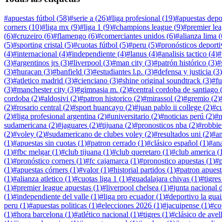
#
apuestas fútbol
(
58
)
#
serie a
(
26
)
#
liga profesional
(
19
)
#
apuestas depo
corners
(
10
)
#
liga mx
(
9
)
#
liga 1
(
9
)
#
champions league
(
9
)
#
premier le
(
6
)
#
cruzeiro
(
6
)
#
flamengo
(
6
)
#
comerciantes unidos
(
6
)
#
alianza lima
(
(
5
)
#
sporting cristal
(
5
)
#
cuotas fútbol
(
5
)
#
peru
(
5
)
#
pronósticos deporti
(
4
)
#
internacional
(
4
)
#
independiente
(
4
)
#
lanus
(
4
)
#
analisis tactico
(
4
)
#
(
3
)
#
argentinos jrs
(
3
)
#
liverpool
(
3
)
#
man city
(
3
)
#
patrón histórico
(
3
)
#
(
3
)
#
huracan
(
3
)
#
banfield
(
3
)
#
estudiantes l.p.
(
3
)
#
defensa y justicia
(
3
)
(
3
)
#
atletico madrid
(
3
)
#
cienciano
(
3
)
#
shine original soundtrack
(
3
)
#
fu
(
3
)
#
manchester city
(
3
)
#
gimnasia m.
(
2
)
#
central cordoba de santiago
cordoba
(
2
)
#
aldosivi
(
2
)
#
patron historico
(
2
)
#
mirassol
(
2
)
#
gremio
(
2
)
(
2
)
#
rosario central
(
2
)
#
sport huancayo
(
2
)
#
juan pablo ii college
(
2
)
#
c
(
2
)
#
liga profesional argentina
(
2
)
#
universitario
(
2
)
#
noticias perú
(
2
)
#
n
sudamericana
(
2
)
#
jaguares
(
2
)
#
tijuana
(
2
)
#
pronosticos nba
(
2
)
#
robbie
(
2
)
#
voley
(
2
)
#
sudamericano de clubes voley
(
2
)
#
resultados uni
(
2
)
#
a
(
1
)
#
apuestas sin cuotas
(
1
)
#
patron cerrado
(
1
)
#
clásico español
(
1
)
#
ana
(
1
)
#
fbc melgar
(
1
)
#
club tijuana
(
1
)
#
club queretaro
(
1
)
#
club america
(
(
1
)
#
pronóstico corners
(
1
)
#
fc cajamarca
(
1
)
#
pronostico apuestas
(
1
)
#
(
1
)
#
apuestas córners
(
1
)
#
valor
(
1
)
#
historial partidos
(
1
)
#
patron apuest
(
1
)
#
alianza atletico
(
1
)
#
cuotas liga 1
(
1
)
#
guadalajara chivas
(
1
)
#
tigres
(
1
)
#
premier league apuestas
(
1
)
#
liverpool chelsea
(
1
)
#
junta nacional d
(
1
)
#
independiente del valle
(
1
)
#
liga pro ecuador
(
1
)
#
deportivo la guai
peru
(
1
)
#
apuestas politicas
(
1
)
#
elecciones 2026
(
1
)
#
jacuipense
(
1
)
#
co
(
1
)
#
hora barcelona
(
1
)
#
atlético nacional
(
1
)
#
tigres
(
1
)
#
clásico de avel