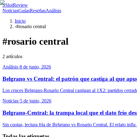
S
SlotReview
Noticias
Guías
Reseñas
Análisis
Inicio
›
#rosario central
#
rosario central
2
artículos
Análisis
·
8 de junio, 2026
Belgrano vs Central: el patrón que castiga al que apu
Los cruces Belgrano-Rosario Central castigan al 1X2: partidos cerrados,
Noticias
·
5 de junio, 2026
Belgrano-Central: la trampa local que el dato frío de
Sin cuotas, lectura fría de Belgrano vs Rosario Central. El relato infla
Todas las etiquetas