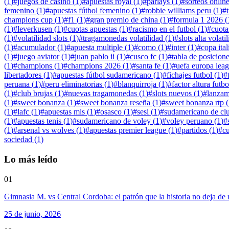
(
1
)
#
juegos de casino
(
1
)
#
apuestas royal
(
1
)
#
parlays
(
1
)
#
sorteos onlin
femenino
(
1
)
#
apuestas fútbol femenino
(
1
)
#
robbie williams peru
(
1
)
#
champions cup
(
1
)
#
f1
(
1
)
#
gran premio de china
(
1
)
#
formula 1 2026
(
(
1
)
#
leverkusen
(
1
)
#
cuotas apuestas
(
1
)
#
racismo en el futbol
(
1
)
#
cuota
(
1
)
#
volatilidad slots
(
1
)
#
tragamonedas volatilidad
(
1
)
#
slots alta volati
(
1
)
#
acumulador
(
1
)
#
apuesta multiple
(
1
)
#
como
(
1
)
#
inter
(
1
)
#
copa ital
(
1
)
#
juego aviator
(
1
)
#
juan pablo ii
(
1
)
#
cusco fc
(
1
)
#
tabla de posicion
(
1
)
#
champions
(
1
)
#
champions 2026
(
1
)
#
santa fe
(
1
)
#
uefa europa lea
libertadores
(
1
)
#
apuestas fútbol sudamericano
(
1
)
#
fichajes futbol
(
1
)
#
peruana
(
1
)
#
peru eliminatorias
(
1
)
#
blanquirroja
(
1
)
#
factor altura futbo
(
1
)
#
club brujas
(
1
)
#
nuevas tragamonedas
(
1
)
#
slots nuevos
(
1
)
#
lanzam
(
1
)
#
sweet bonanza
(
1
)
#
sweet bonanza reseña
(
1
)
#
sweet bonanza rtp
(
(
1
)
#
lafc
(
1
)
#
apuestas mls
(
1
)
#
osasco
(
1
)
#
sesi
(
1
)
#
sudamericano de cl
(
1
)
#
apuestas tenis
(
1
)
#
sudamericano de voley
(
1
)
#
voley peruano
(
1
)
#
(
1
)
#
arsenal vs wolves
(
1
)
#
apuestas premier league
(
1
)
#
partidos
(
1
)
#
c
sociedad
(
1
)
Lo más leído
01
Gimnasia M. vs Central Cordoba: el patrón que la historia no deja de r
25 de junio, 2026