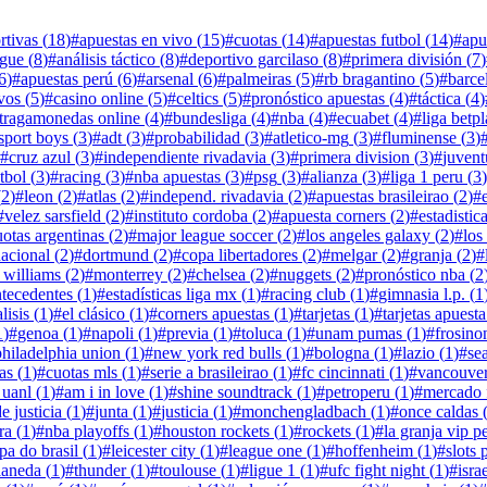
rtivas
(
18
)
#
apuestas en vivo
(
15
)
#
cuotas
(
14
)
#
apuestas futbol
(
14
)
#
apu
ague
(
8
)
#
análisis táctico
(
8
)
#
deportivo garcilaso
(
8
)
#
primera división
(
7
)
6
)
#
apuestas perú
(
6
)
#
arsenal
(
6
)
#
palmeiras
(
5
)
#
rb bragantino
(
5
)
#
barce
vos
(
5
)
#
casino online
(
5
)
#
celtics
(
5
)
#
pronóstico apuestas
(
4
)
#
táctica
(
4
)
tragamonedas online
(
4
)
#
bundesliga
(
4
)
#
nba
(
4
)
#
ecuabet
(
4
)
#
liga betp
sport boys
(
3
)
#
adt
(
3
)
#
probabilidad
(
3
)
#
atletico-mg
(
3
)
#
fluminense
(
3
)
#
cruz azul
(
3
)
#
independiente rivadavia
(
3
)
#
primera division
(
3
)
#
juvent
tbol
(
3
)
#
racing
(
3
)
#
nba apuestas
(
3
)
#
psg
(
3
)
#
alianza
(
3
)
#
liga 1 peru
(
3
)
(
2
)
#
leon
(
2
)
#
atlas
(
2
)
#
independ. rivadavia
(
2
)
#
apuestas brasileirao
(
2
)
#
#
velez sarsfield
(
2
)
#
instituto cordoba
(
2
)
#
apuesta corners
(
2
)
#
estadistic
uotas argentinas
(
2
)
#
major league soccer
(
2
)
#
los angeles galaxy
(
2
)
#
los
acional
(
2
)
#
dortmund
(
2
)
#
copa libertadores
(
2
)
#
melgar
(
2
)
#
granja
(
2
)
#
 williams
(
2
)
#
monterrey
(
2
)
#
chelsea
(
2
)
#
nuggets
(
2
)
#
pronóstico nba
(
2
ntecedentes
(
1
)
#
estadísticas liga mx
(
1
)
#
racing club
(
1
)
#
gimnasia l.p.
(
1
lisis
(
1
)
#
el clásico
(
1
)
#
corners apuestas
(
1
)
#
tarjetas
(
1
)
#
tarjetas apuesta
1
)
#
genoa
(
1
)
#
napoli
(
1
)
#
previa
(
1
)
#
toluca
(
1
)
#
unam pumas
(
1
)
#
frosino
philadelphia union
(
1
)
#
new york red bulls
(
1
)
#
bologna
(
1
)
#
lazio
(
1
)
#
se
as
(
1
)
#
cuotas mls
(
1
)
#
serie a brasileirao
(
1
)
#
fc cincinnati
(
1
)
#
vancouver
 uanl
(
1
)
#
am i in love
(
1
)
#
shine soundtrack
(
1
)
#
petroperu
(
1
)
#
mercado 
e justicia
(
1
)
#
junta
(
1
)
#
justicia
(
1
)
#
monchengladbach
(
1
)
#
once caldas
ra
(
1
)
#
nba playoffs
(
1
)
#
houston rockets
(
1
)
#
rockets
(
1
)
#
la granja vip p
pa do brasil
(
1
)
#
leicester city
(
1
)
#
league one
(
1
)
#
hoffenheim
(
1
)
#
slots 
laneda
(
1
)
#
thunder
(
1
)
#
toulouse
(
1
)
#
ligue 1
(
1
)
#
ufc fight night
(
1
)
#
isra