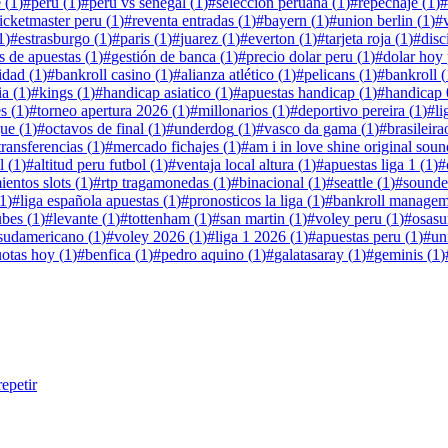
e
(
1
)
#
perú
(
1
)
#
perú vs senegal
(
1
)
#
selección peruana
(
1
)
#
repechaje
(
1
)
#
ticketmaster peru
(
1
)
#
reventa entradas
(
1
)
#
bayern
(
1
)
#
union berlin
(
1
)
#
1
)
#
estrasburgo
(
1
)
#
paris
(
1
)
#
juarez
(
1
)
#
everton
(
1
)
#
tarjeta roja
(
1
)
#
disc
s de apuestas
(
1
)
#
gestión de banca
(
1
)
#
precio dolar peru
(
1
)
#
dolar hoy
lidad
(
1
)
#
bankroll casino
(
1
)
#
alianza atlético
(
1
)
#
pelicans
(
1
)
#
bankroll
(
ia
(
1
)
#
kings
(
1
)
#
handicap asiatico
(
1
)
#
apuestas handicap
(
1
)
#
handicap 
es
(
1
)
#
torneo apertura 2026
(
1
)
#
millonarios
(
1
)
#
deportivo pereira
(
1
)
#
l
gue
(
1
)
#
octavos de final
(
1
)
#
underdog
(
1
)
#
vasco da gama
(
1
)
#
brasileira
transferencias
(
1
)
#
mercado fichajes
(
1
)
#
am i in love shine original soun
l
(
1
)
#
altitud peru futbol
(
1
)
#
ventaja local altura
(
1
)
#
apuestas liga 1
(
1
)
#
ientos slots
(
1
)
#
rtp tragamonedas
(
1
)
#
binacional
(
1
)
#
seattle
(
1
)
#
sounde
1
)
#
liga española apuestas
(
1
)
#
pronosticos la liga
(
1
)
#
bankroll managem
ubes
(
1
)
#
levante
(
1
)
#
tottenham
(
1
)
#
san martin
(
1
)
#
voley peru
(
1
)
#
osasu
sudamericano
(
1
)
#
voley 2026
(
1
)
#
liga 1 2026
(
1
)
#
apuestas peru
(
1
)
#
un
uotas hoy
(
1
)
#
benfica
(
1
)
#
pedro aquino
(
1
)
#
galatasaray
(
1
)
#
geminis
(
1
)
epetir