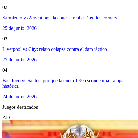
02
Sarmiento vs Argentinos: la apuesta real está en los corners
25 de junio, 2026
03
Liverpool vs City: relato colapsa contra el dato táctico
25 de junio, 2026
04
Botafogo vs Santos: por qué la cuota 1.90 esconde una trampa
histórica
24 de junio, 2026
Juegos destacados
AD