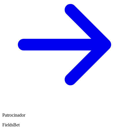
Patrocinador
FieldsBet