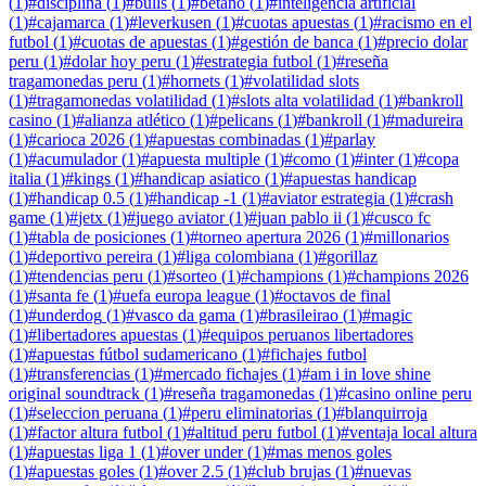
(
1
)
#
disciplina
(
1
)
#
bulls
(
1
)
#
betano
(
1
)
#
inteligencia artificial
(
1
)
#
cajamarca
(
1
)
#
leverkusen
(
1
)
#
cuotas apuestas
(
1
)
#
racismo en el
futbol
(
1
)
#
cuotas de apuestas
(
1
)
#
gestión de banca
(
1
)
#
precio dolar
peru
(
1
)
#
dolar hoy peru
(
1
)
#
estrategia futbol
(
1
)
#
reseña
tragamonedas peru
(
1
)
#
hornets
(
1
)
#
volatilidad slots
(
1
)
#
tragamonedas volatilidad
(
1
)
#
slots alta volatilidad
(
1
)
#
bankroll
casino
(
1
)
#
alianza atlético
(
1
)
#
pelicans
(
1
)
#
bankroll
(
1
)
#
madureira
(
1
)
#
carioca 2026
(
1
)
#
apuestas combinadas
(
1
)
#
parlay
(
1
)
#
acumulador
(
1
)
#
apuesta multiple
(
1
)
#
como
(
1
)
#
inter
(
1
)
#
copa
italia
(
1
)
#
kings
(
1
)
#
handicap asiatico
(
1
)
#
apuestas handicap
(
1
)
#
handicap 0.5
(
1
)
#
handicap -1
(
1
)
#
aviator estrategia
(
1
)
#
crash
game
(
1
)
#
jetx
(
1
)
#
juego aviator
(
1
)
#
juan pablo ii
(
1
)
#
cusco fc
(
1
)
#
tabla de posiciones
(
1
)
#
torneo apertura 2026
(
1
)
#
millonarios
(
1
)
#
deportivo pereira
(
1
)
#
liga colombiana
(
1
)
#
gorillaz
(
1
)
#
tendencias peru
(
1
)
#
sorteo
(
1
)
#
champions
(
1
)
#
champions 2026
(
1
)
#
santa fe
(
1
)
#
uefa europa league
(
1
)
#
octavos de final
(
1
)
#
underdog
(
1
)
#
vasco da gama
(
1
)
#
brasileirao
(
1
)
#
magic
(
1
)
#
libertadores apuestas
(
1
)
#
equipos peruanos libertadores
(
1
)
#
apuestas fútbol sudamericano
(
1
)
#
fichajes futbol
(
1
)
#
transferencias
(
1
)
#
mercado fichajes
(
1
)
#
am i in love shine
original soundtrack
(
1
)
#
reseña tragamonedas
(
1
)
#
casino online peru
(
1
)
#
seleccion peruana
(
1
)
#
peru eliminatorias
(
1
)
#
blanquirroja
(
1
)
#
factor altura futbol
(
1
)
#
altitud peru futbol
(
1
)
#
ventaja local altura
(
1
)
#
apuestas liga 1
(
1
)
#
over under
(
1
)
#
mas menos goles
(
1
)
#
apuestas goles
(
1
)
#
over 2.5
(
1
)
#
club brujas
(
1
)
#
nuevas