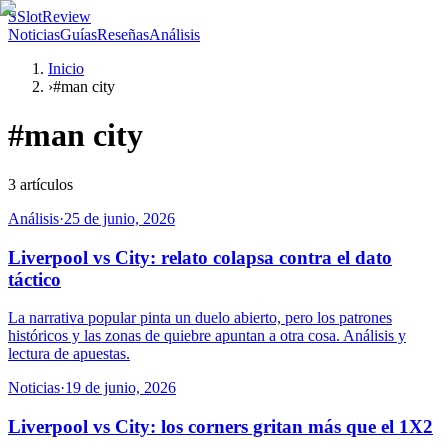
S
SlotReview
Noticias
Guías
Reseñas
Análisis
Inicio
›
#man city
#
man city
3
artículos
Análisis
·
25 de junio, 2026
Liverpool vs City: relato colapsa contra el dato
táctico
La narrativa popular pinta un duelo abierto, pero los patrones
históricos y las zonas de quiebre apuntan a otra cosa. Análisis y
lectura de apuestas.
Noticias
·
19 de junio, 2026
Liverpool vs City: los corners gritan más que el 1X2