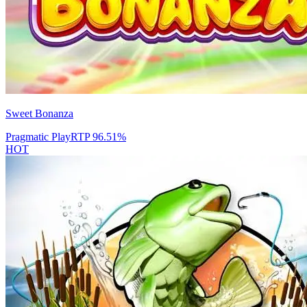
Sweet Bonanza
Pragmatic Play
RTP
96.51
%
HOT