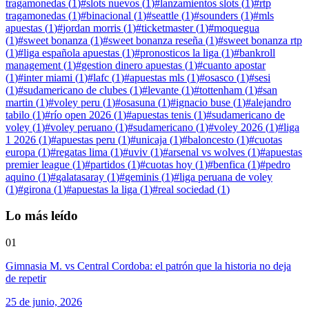
tragamonedas
(
1
)
#
slots nuevos
(
1
)
#
lanzamientos slots
(
1
)
#
rtp
tragamonedas
(
1
)
#
binacional
(
1
)
#
seattle
(
1
)
#
sounders
(
1
)
#
mls
apuestas
(
1
)
#
jordan morris
(
1
)
#
ticketmaster
(
1
)
#
moquegua
(
1
)
#
sweet bonanza
(
1
)
#
sweet bonanza reseña
(
1
)
#
sweet bonanza rtp
(
1
)
#
liga española apuestas
(
1
)
#
pronosticos la liga
(
1
)
#
bankroll
management
(
1
)
#
gestion dinero apuestas
(
1
)
#
cuanto apostar
(
1
)
#
inter miami
(
1
)
#
lafc
(
1
)
#
apuestas mls
(
1
)
#
osasco
(
1
)
#
sesi
(
1
)
#
sudamericano de clubes
(
1
)
#
levante
(
1
)
#
tottenham
(
1
)
#
san
martin
(
1
)
#
voley peru
(
1
)
#
osasuna
(
1
)
#
ignacio buse
(
1
)
#
alejandro
tabilo
(
1
)
#
río open 2026
(
1
)
#
apuestas tenis
(
1
)
#
sudamericano de
voley
(
1
)
#
voley peruano
(
1
)
#
sudamericano
(
1
)
#
voley 2026
(
1
)
#
liga
1 2026
(
1
)
#
apuestas peru
(
1
)
#
unicaja
(
1
)
#
baloncesto
(
1
)
#
cuotas
europa
(
1
)
#
regatas lima
(
1
)
#
uviv
(
1
)
#
arsenal vs wolves
(
1
)
#
apuestas
premier league
(
1
)
#
partidos
(
1
)
#
cuotas hoy
(
1
)
#
benfica
(
1
)
#
pedro
aquino
(
1
)
#
galatasaray
(
1
)
#
geminis
(
1
)
#
liga peruana de voley
(
1
)
#
girona
(
1
)
#
apuestas la liga
(
1
)
#
real sociedad
(
1
)
Lo más leído
01
Gimnasia M. vs Central Cordoba: el patrón que la historia no deja
de repetir
25 de junio, 2026