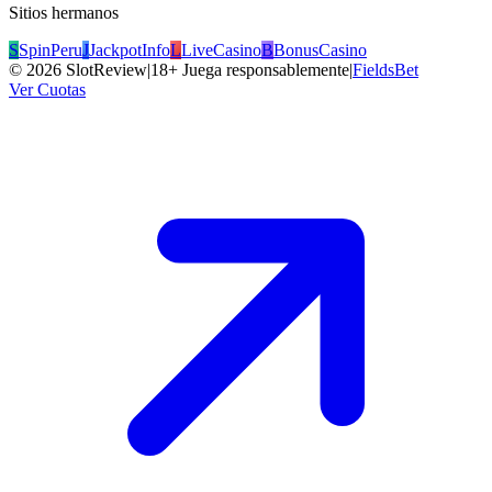
Sitios hermanos
S
SpinPeru
J
JackpotInfo
L
LiveCasino
B
BonusCasino
©
2026
SlotReview
|
18+ Juega responsablemente
|
FieldsBet
Ver Cuotas