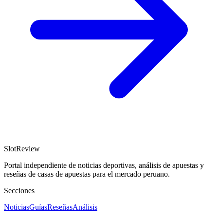
SlotReview
Portal independiente de noticias deportivas, análisis de apuestas y
reseñas de casas de apuestas para el mercado peruano.
Secciones
Noticias
Guías
Reseñas
Análisis