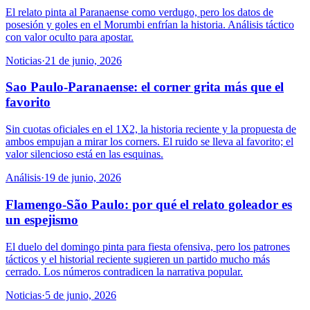
El relato pinta al Paranaense como verdugo, pero los datos de
posesión y goles en el Morumbi enfrían la historia. Análisis táctico
con valor oculto para apostar.
Noticias
·
21 de junio, 2026
Sao Paulo-Paranaense: el corner grita más que el
favorito
Sin cuotas oficiales en el 1X2, la historia reciente y la propuesta de
ambos empujan a mirar los corners. El ruido se lleva al favorito; el
valor silencioso está en las esquinas.
Análisis
·
19 de junio, 2026
Flamengo-São Paulo: por qué el relato goleador es
un espejismo
El duelo del domingo pinta para fiesta ofensiva, pero los patrones
tácticos y el historial reciente sugieren un partido mucho más
cerrado. Los números contradicen la narrativa popular.
Noticias
·
5 de junio, 2026