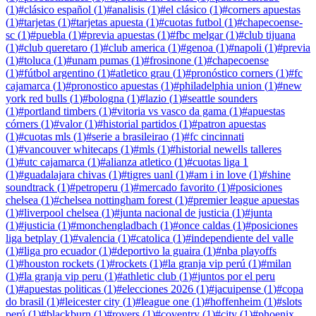
(
1
)
#
clásico español
(
1
)
#
analisis
(
1
)
#
el clásico
(
1
)
#
corners apuestas
(
1
)
#
tarjetas
(
1
)
#
tarjetas apuesta
(
1
)
#
cuotas futbol
(
1
)
#
chapecoense-
sc
(
1
)
#
puebla
(
1
)
#
previa apuestas
(
1
)
#
fbc melgar
(
1
)
#
club tijuana
(
1
)
#
club queretaro
(
1
)
#
club america
(
1
)
#
genoa
(
1
)
#
napoli
(
1
)
#
previa
(
1
)
#
toluca
(
1
)
#
unam pumas
(
1
)
#
frosinone
(
1
)
#
chapecoense
(
1
)
#
fútbol argentino
(
1
)
#
atletico grau
(
1
)
#
pronóstico corners
(
1
)
#
fc
cajamarca
(
1
)
#
pronostico apuestas
(
1
)
#
philadelphia union
(
1
)
#
new
york red bulls
(
1
)
#
bologna
(
1
)
#
lazio
(
1
)
#
seattle sounders
(
1
)
#
portland timbers
(
1
)
#
vitoria vs vasco da gama
(
1
)
#
apuestas
córners
(
1
)
#
valor
(
1
)
#
historial partidos
(
1
)
#
patron apuestas
(
1
)
#
cuotas mls
(
1
)
#
serie a brasileirao
(
1
)
#
fc cincinnati
(
1
)
#
vancouver whitecaps
(
1
)
#
mls
(
1
)
#
historial newells talleres
(
1
)
#
utc cajamarca
(
1
)
#
alianza atletico
(
1
)
#
cuotas liga 1
(
1
)
#
guadalajara chivas
(
1
)
#
tigres uanl
(
1
)
#
am i in love
(
1
)
#
shine
soundtrack
(
1
)
#
petroperu
(
1
)
#
mercado favorito
(
1
)
#
posiciones
chelsea
(
1
)
#
chelsea nottingham forest
(
1
)
#
premier league apuestas
(
1
)
#
liverpool chelsea
(
1
)
#
junta nacional de justicia
(
1
)
#
junta
(
1
)
#
justicia
(
1
)
#
monchengladbach
(
1
)
#
once caldas
(
1
)
#
posiciones
liga betplay
(
1
)
#
valencia
(
1
)
#
catolica
(
1
)
#
independiente del valle
(
1
)
#
liga pro ecuador
(
1
)
#
deportivo la guaira
(
1
)
#
nba playoffs
(
1
)
#
houston rockets
(
1
)
#
rockets
(
1
)
#
la granja vip perú
(
1
)
#
milan
(
1
)
#
la granja vip peru
(
1
)
#
athletic club
(
1
)
#
juntos por el peru
(
1
)
#
apuestas politicas
(
1
)
#
elecciones 2026
(
1
)
#
jacuipense
(
1
)
#
copa
do brasil
(
1
)
#
leicester city
(
1
)
#
league one
(
1
)
#
hoffenheim
(
1
)
#
slots
perú
(
1
)
#
blackburn
(
1
)
#
rovers
(
1
)
#
coventry
(
1
)
#
city
(
1
)
#
phoenix