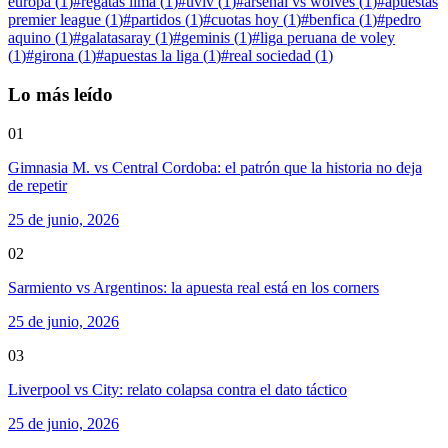
europa
(
1
)
#
regatas lima
(
1
)
#
uviv
(
1
)
#
arsenal vs wolves
(
1
)
#
apuestas
premier league
(
1
)
#
partidos
(
1
)
#
cuotas hoy
(
1
)
#
benfica
(
1
)
#
pedro
aquino
(
1
)
#
galatasaray
(
1
)
#
geminis
(
1
)
#
liga peruana de voley
(
1
)
#
girona
(
1
)
#
apuestas la liga
(
1
)
#
real sociedad
(
1
)
Lo más leído
01
Gimnasia M. vs Central Cordoba: el patrón que la historia no deja
de repetir
25 de junio, 2026
02
Sarmiento vs Argentinos: la apuesta real está en los corners
25 de junio, 2026
03
Liverpool vs City: relato colapsa contra el dato táctico
25 de junio, 2026