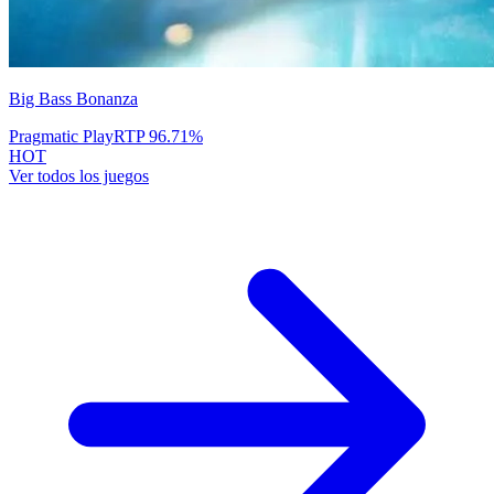
Big Bass Bonanza
Pragmatic Play
RTP
96.71
%
HOT
Ver todos los juegos