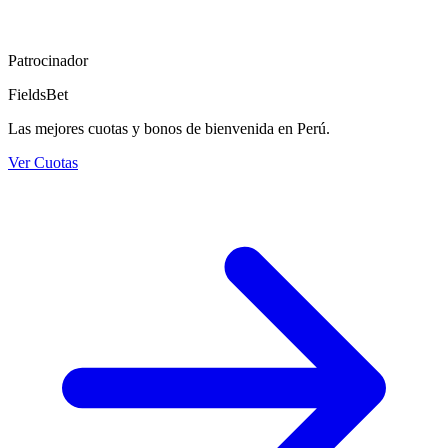
Patrocinador
FieldsBet
Las mejores cuotas y bonos de bienvenida en Perú.
Ver Cuotas