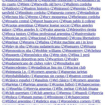
rio cuarto
(
2
)
#
tigre
(
2
)
#
newells old boys
(
2
)
#
talleres cordoba
(
2
)
#
aldosivi
(
2
)
#
patron historico
(
2
)
#
mirassol
(
2
)
#
gremio
(
2
)
#
velez
sarsfield
(
2
)
#
instituto cordoba
(
2
)
#
apuesta corners
(
2
)
#
estadisticas
(
2
)
#
lectura fría
(
2
)
#
remo
(
2
)
#
ucv moquegua
(
2
)
#
belgrano cordoba
(
2
)
#
rosario central
(
2
)
#
sport huancayo
(
2
)
#
juan pablo ii college
(
2
)
#
cuotas argentinas
(
2
)
#
major league soccer
(
2
)
#
los angeles
galaxy
(
2
)
#
los angeles fc
(
2
)
#
valor apuesta
(
2
)
#
deportivo riestra
(
2
)
#
boca juniors
(
2
)
#
liga profesional argentina
(
2
)
#
universitario
(
2
)
#
noticias perú
(
2
)
#
nacional
(
2
)
#
dortmund
(
2
)
#
copa libertadores
(
2
)
#
melgar
(
2
)
#
granja
(
2
)
#
laliga
(
2
)
#
slot machine am i in love
(
2
)
#
play-in nba
(
2
)
#
copa sudamericana
(
2
)
#
jaguares
(
2
)
#
tijuana
(
2
)
#
pronosticos nba
(
2
)
#
robbie williams
(
2
)
#
monterrey
(
2
)
#
chelsea
(
2
)
#
nuggets
(
2
)
#
pronóstico nba
(
2
)
#
rtp slots
(
2
)
#
liga 1 perú
(
2
)
#
apuestas deportivas peru
(
2
)
#
warriors
(
2
)
#
voley
(
2
)
#
sudamericano de clubes voley
(
2
)
#
resultados uni
(
2
)
#
antecedentes
(
1
)
#
estadísticas liga mx
(
1
)
#
racing club
(
1
)
#
gimnasia l.p.
(
1
)
#
corners apuesta
(
1
)
#
apuestas tarjetas
(
1
)
#
probabilidades
(
1
)
#
apuestas sin cuotas
(
1
)
#
patron cerrado
(
1
)
#
clásico español
(
1
)
#
analisis
(
1
)
#
el clásico
(
1
)
#
corners apuestas
(
1
)
#
tarjetas
(
1
)
#
tarjetas apuesta
(
1
)
#
cuotas futbol
(
1
)
#
chapecoense-
sc
(
1
)
#
puebla
(
1
)
#
previa apuestas
(
1
)
#
fbc melgar
(
1
)
#
club tijuana
(
1
)
#
club queretaro
(
1
)
#
club america
(
1
)
#
genoa
(
1
)
#
napoli
(
1
)
#
previa
(
1
)
#
toluca
(
1
)
#
unam pumas
(
1
)
#
frosinone
(
1
)
#
chapecoense
(
1
)
#
fútbol argentino
(
1
)
#
atletico grau
(
1
)
#
pronóstico corners
(
1
)
#
fc