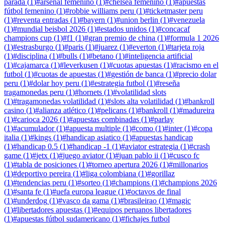
parada
(
1
)
#
arsenal femenino
(
1
)
#
chelsea femenino
(
1
)
#
apuestas
fútbol femenino
(
1
)
#
robbie williams peru
(
1
)
#
ticketmaster peru
(
1
)
#
reventa entradas
(
1
)
#
bayern
(
1
)
#
union berlin
(
1
)
#
venezuela
(
1
)
#
mundial beisbol 2026
(
1
)
#
estados unidos
(
1
)
#
concacaf
champions cup
(
1
)
#
f1
(
1
)
#
gran premio de china
(
1
)
#
formula 1 2026
(
1
)
#
estrasburgo
(
1
)
#
paris
(
1
)
#
juarez
(
1
)
#
everton
(
1
)
#
tarjeta roja
(
1
)
#
disciplina
(
1
)
#
bulls
(
1
)
#
betano
(
1
)
#
inteligencia artificial
(
1
)
#
cajamarca
(
1
)
#
leverkusen
(
1
)
#
cuotas apuestas
(
1
)
#
racismo en el
futbol
(
1
)
#
cuotas de apuestas
(
1
)
#
gestión de banca
(
1
)
#
precio dolar
peru
(
1
)
#
dolar hoy peru
(
1
)
#
estrategia futbol
(
1
)
#
reseña
tragamonedas peru
(
1
)
#
hornets
(
1
)
#
volatilidad slots
(
1
)
#
tragamonedas volatilidad
(
1
)
#
slots alta volatilidad
(
1
)
#
bankroll
casino
(
1
)
#
alianza atlético
(
1
)
#
pelicans
(
1
)
#
bankroll
(
1
)
#
madureira
(
1
)
#
carioca 2026
(
1
)
#
apuestas combinadas
(
1
)
#
parlay
(
1
)
#
acumulador
(
1
)
#
apuesta multiple
(
1
)
#
como
(
1
)
#
inter
(
1
)
#
copa
italia
(
1
)
#
kings
(
1
)
#
handicap asiatico
(
1
)
#
apuestas handicap
(
1
)
#
handicap 0.5
(
1
)
#
handicap -1
(
1
)
#
aviator estrategia
(
1
)
#
crash
game
(
1
)
#
jetx
(
1
)
#
juego aviator
(
1
)
#
juan pablo ii
(
1
)
#
cusco fc
(
1
)
#
tabla de posiciones
(
1
)
#
torneo apertura 2026
(
1
)
#
millonarios
(
1
)
#
deportivo pereira
(
1
)
#
liga colombiana
(
1
)
#
gorillaz
(
1
)
#
tendencias peru
(
1
)
#
sorteo
(
1
)
#
champions
(
1
)
#
champions 2026
(
1
)
#
santa fe
(
1
)
#
uefa europa league
(
1
)
#
octavos de final
(
1
)
#
underdog
(
1
)
#
vasco da gama
(
1
)
#
brasileirao
(
1
)
#
magic
(
1
)
#
libertadores apuestas
(
1
)
#
equipos peruanos libertadores
(
1
)
#
apuestas fútbol sudamericano
(
1
)
#
fichajes futbol