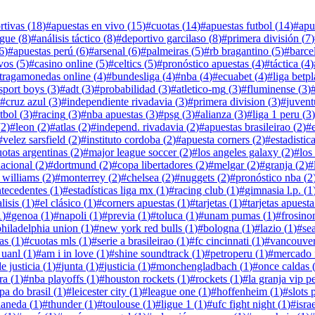
rtivas
(
18
)
#
apuestas en vivo
(
15
)
#
cuotas
(
14
)
#
apuestas futbol
(
14
)
#
apu
ague
(
8
)
#
análisis táctico
(
8
)
#
deportivo garcilaso
(
8
)
#
primera división
(
7
)
6
)
#
apuestas perú
(
6
)
#
arsenal
(
6
)
#
palmeiras
(
5
)
#
rb bragantino
(
5
)
#
barce
vos
(
5
)
#
casino online
(
5
)
#
celtics
(
5
)
#
pronóstico apuestas
(
4
)
#
táctica
(
4
)
tragamonedas online
(
4
)
#
bundesliga
(
4
)
#
nba
(
4
)
#
ecuabet
(
4
)
#
liga betp
sport boys
(
3
)
#
adt
(
3
)
#
probabilidad
(
3
)
#
atletico-mg
(
3
)
#
fluminense
(
3
)
#
cruz azul
(
3
)
#
independiente rivadavia
(
3
)
#
primera division
(
3
)
#
juvent
tbol
(
3
)
#
racing
(
3
)
#
nba apuestas
(
3
)
#
psg
(
3
)
#
alianza
(
3
)
#
liga 1 peru
(
3
)
(
2
)
#
leon
(
2
)
#
atlas
(
2
)
#
independ. rivadavia
(
2
)
#
apuestas brasileirao
(
2
)
#
#
velez sarsfield
(
2
)
#
instituto cordoba
(
2
)
#
apuesta corners
(
2
)
#
estadistic
uotas argentinas
(
2
)
#
major league soccer
(
2
)
#
los angeles galaxy
(
2
)
#
los
acional
(
2
)
#
dortmund
(
2
)
#
copa libertadores
(
2
)
#
melgar
(
2
)
#
granja
(
2
)
#
 williams
(
2
)
#
monterrey
(
2
)
#
chelsea
(
2
)
#
nuggets
(
2
)
#
pronóstico nba
(
2
ntecedentes
(
1
)
#
estadísticas liga mx
(
1
)
#
racing club
(
1
)
#
gimnasia l.p.
(
1
lisis
(
1
)
#
el clásico
(
1
)
#
corners apuestas
(
1
)
#
tarjetas
(
1
)
#
tarjetas apuesta
1
)
#
genoa
(
1
)
#
napoli
(
1
)
#
previa
(
1
)
#
toluca
(
1
)
#
unam pumas
(
1
)
#
frosino
philadelphia union
(
1
)
#
new york red bulls
(
1
)
#
bologna
(
1
)
#
lazio
(
1
)
#
se
as
(
1
)
#
cuotas mls
(
1
)
#
serie a brasileirao
(
1
)
#
fc cincinnati
(
1
)
#
vancouver
 uanl
(
1
)
#
am i in love
(
1
)
#
shine soundtrack
(
1
)
#
petroperu
(
1
)
#
mercado 
e justicia
(
1
)
#
junta
(
1
)
#
justicia
(
1
)
#
monchengladbach
(
1
)
#
once caldas
ra
(
1
)
#
nba playoffs
(
1
)
#
houston rockets
(
1
)
#
rockets
(
1
)
#
la granja vip p
pa do brasil
(
1
)
#
leicester city
(
1
)
#
league one
(
1
)
#
hoffenheim
(
1
)
#
slots 
laneda
(
1
)
#
thunder
(
1
)
#
toulouse
(
1
)
#
ligue 1
(
1
)
#
ufc fight night
(
1
)
#
isra