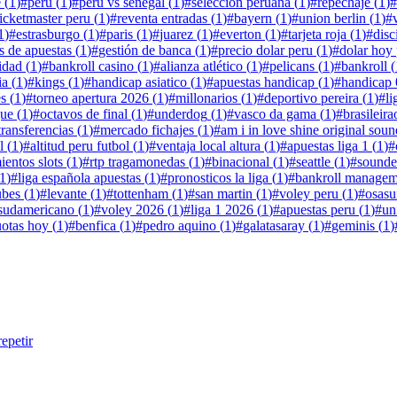
e
(
1
)
#
perú
(
1
)
#
perú vs senegal
(
1
)
#
selección peruana
(
1
)
#
repechaje
(
1
)
#
ticketmaster peru
(
1
)
#
reventa entradas
(
1
)
#
bayern
(
1
)
#
union berlin
(
1
)
#
1
)
#
estrasburgo
(
1
)
#
paris
(
1
)
#
juarez
(
1
)
#
everton
(
1
)
#
tarjeta roja
(
1
)
#
disc
s de apuestas
(
1
)
#
gestión de banca
(
1
)
#
precio dolar peru
(
1
)
#
dolar hoy
lidad
(
1
)
#
bankroll casino
(
1
)
#
alianza atlético
(
1
)
#
pelicans
(
1
)
#
bankroll
(
ia
(
1
)
#
kings
(
1
)
#
handicap asiatico
(
1
)
#
apuestas handicap
(
1
)
#
handicap 
es
(
1
)
#
torneo apertura 2026
(
1
)
#
millonarios
(
1
)
#
deportivo pereira
(
1
)
#
l
gue
(
1
)
#
octavos de final
(
1
)
#
underdog
(
1
)
#
vasco da gama
(
1
)
#
brasileira
transferencias
(
1
)
#
mercado fichajes
(
1
)
#
am i in love shine original soun
l
(
1
)
#
altitud peru futbol
(
1
)
#
ventaja local altura
(
1
)
#
apuestas liga 1
(
1
)
#
ientos slots
(
1
)
#
rtp tragamonedas
(
1
)
#
binacional
(
1
)
#
seattle
(
1
)
#
sounde
1
)
#
liga española apuestas
(
1
)
#
pronosticos la liga
(
1
)
#
bankroll managem
ubes
(
1
)
#
levante
(
1
)
#
tottenham
(
1
)
#
san martin
(
1
)
#
voley peru
(
1
)
#
osasu
sudamericano
(
1
)
#
voley 2026
(
1
)
#
liga 1 2026
(
1
)
#
apuestas peru
(
1
)
#
un
uotas hoy
(
1
)
#
benfica
(
1
)
#
pedro aquino
(
1
)
#
galatasaray
(
1
)
#
geminis
(
1
)
epetir