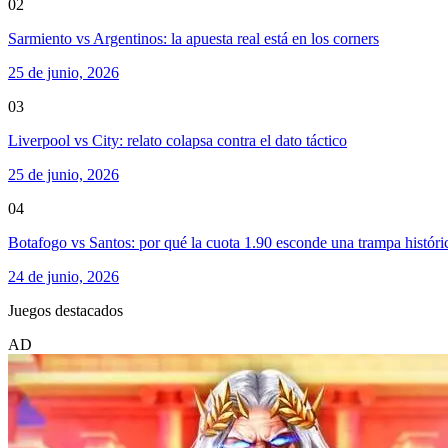
02
Sarmiento vs Argentinos: la apuesta real está en los corners
25 de junio, 2026
03
Liverpool vs City: relato colapsa contra el dato táctico
25 de junio, 2026
04
Botafogo vs Santos: por qué la cuota 1.90 esconde una trampa históri
24 de junio, 2026
Juegos destacados
AD