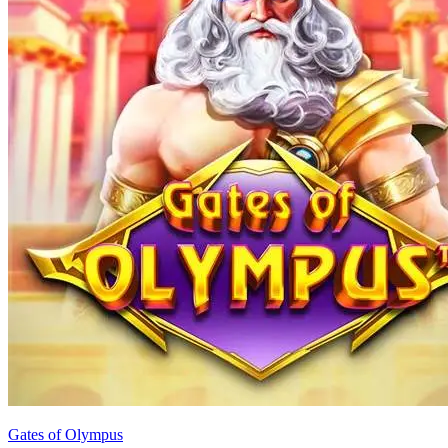
Gates of Olympus