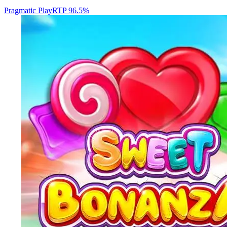
Pragmatic Play
RTP
96.5
%