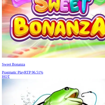
Sweet Bonanza
Pragmatic Play
RTP
96.51
%
HOT