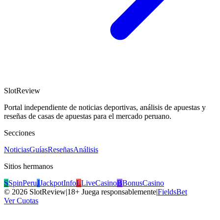
SlotReview
Portal independiente de noticias deportivas, análisis de apuestas y
reseñas de casas de apuestas para el mercado peruano.
Secciones
Noticias
Guías
Reseñas
Análisis
Sitios hermanos
S
SpinPeru
J
JackpotInfo
L
LiveCasino
B
BonusCasino
©
2026
SlotReview
|
18+ Juega responsablemente
|
FieldsBet
Ver Cuotas