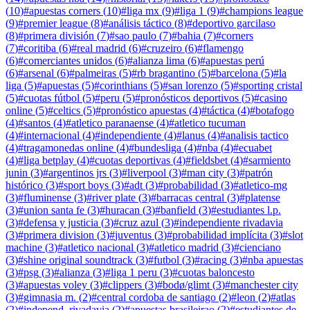
(
10
)
#
apuestas corners
(
10
)
#
liga mx
(
9
)
#
liga 1
(
9
)
#
champions league
(
9
)
#
premier league
(
8
)
#
análisis táctico
(
8
)
#
deportivo garcilaso
(
8
)
#
primera división
(
7
)
#
sao paulo
(
7
)
#
bahia
(
7
)
#
corners
(
7
)
#
coritiba
(
6
)
#
real madrid
(
6
)
#
cruzeiro
(
6
)
#
flamengo
(
6
)
#
comerciantes unidos
(
6
)
#
alianza lima
(
6
)
#
apuestas perú
(
6
)
#
arsenal
(
6
)
#
palmeiras
(
5
)
#
rb bragantino
(
5
)
#
barcelona
(
5
)
#
la
liga
(
5
)
#
apuestas
(
5
)
#
corinthians
(
5
)
#
san lorenzo
(
5
)
#
sporting cristal
(
5
)
#
cuotas fútbol
(
5
)
#
peru
(
5
)
#
pronósticos deportivos
(
5
)
#
casino
online
(
5
)
#
celtics
(
5
)
#
pronóstico apuestas
(
4
)
#
táctica
(
4
)
#
botafogo
(
4
)
#
santos
(
4
)
#
atletico paranaense
(
4
)
#
atletico tucuman
(
4
)
#
internacional
(
4
)
#
independiente
(
4
)
#
lanus
(
4
)
#
analisis tactico
(
4
)
#
tragamonedas online
(
4
)
#
bundesliga
(
4
)
#
nba
(
4
)
#
ecuabet
(
4
)
#
liga betplay
(
4
)
#
cuotas deportivas
(
4
)
#
fieldsbet
(
4
)
#
sarmiento
junin
(
3
)
#
argentinos jrs
(
3
)
#
liverpool
(
3
)
#
man city
(
3
)
#
patrón
histórico
(
3
)
#
sport boys
(
3
)
#
adt
(
3
)
#
probabilidad
(
3
)
#
atletico-mg
(
3
)
#
fluminense
(
3
)
#
river plate
(
3
)
#
barracas central
(
3
)
#
platense
(
3
)
#
union santa fe
(
3
)
#
huracan
(
3
)
#
banfield
(
3
)
#
estudiantes l.p.
(
3
)
#
defensa y justicia
(
3
)
#
cruz azul
(
3
)
#
independiente rivadavia
(
3
)
#
primera division
(
3
)
#
juventus
(
3
)
#
probabilidad implícita
(
3
)
#
slot
machine
(
3
)
#
atletico nacional
(
3
)
#
atletico madrid
(
3
)
#
cienciano
(
3
)
#
shine original soundtrack
(
3
)
#
futbol
(
3
)
#
racing
(
3
)
#
nba apuestas
(
3
)
#
psg
(
3
)
#
alianza
(
3
)
#
liga 1 peru
(
3
)
#
cuotas baloncesto
(
3
)
#
apuestas voley
(
3
)
#
clippers
(
3
)
#
bodø/glimt
(
3
)
#
manchester city
(
3
)
#
gimnasia m.
(
2
)
#
central cordoba de santiago
(
2
)
#
leon
(
2
)
#
atlas
(
2
)
#
independ. rivadavia
(
2
)
#
apuestas brasileirao
(
2
)
#
estudiantes de