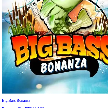
Big Bass Bonanza