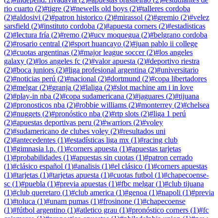
rio cuarto
(
2
)
#
tigre
(
2
)
#
newells old boys
(
2
)
#
talleres cordoba
(
2
)
#
aldosivi
(
2
)
#
patron historico
(
2
)
#
mirassol
(
2
)
#
gremio
(
2
)
#
velez
sarsfield
(
2
)
#
instituto cordoba
(
2
)
#
apuesta corners
(
2
)
#
estadisticas
(
2
)
#
lectura fría
(
2
)
#
remo
(
2
)
#
ucv moquegua
(
2
)
#
belgrano cordoba
(
2
)
#
rosario central
(
2
)
#
sport huancayo
(
2
)
#
juan pablo ii college
(
2
)
#
cuotas argentinas
(
2
)
#
major league soccer
(
2
)
#
los angeles
galaxy
(
2
)
#
los angeles fc
(
2
)
#
valor apuesta
(
2
)
#
deportivo riestra
(
2
)
#
boca juniors
(
2
)
#
liga profesional argentina
(
2
)
#
universitario
(
2
)
#
noticias perú
(
2
)
#
nacional
(
2
)
#
dortmund
(
2
)
#
copa libertadores
(
2
)
#
melgar
(
2
)
#
granja
(
2
)
#
laliga
(
2
)
#
slot machine am i in love
(
2
)
#
play-in nba
(
2
)
#
copa sudamericana
(
2
)
#
jaguares
(
2
)
#
tijuana
(
2
)
#
pronosticos nba
(
2
)
#
robbie williams
(
2
)
#
monterrey
(
2
)
#
chelsea
(
2
)
#
nuggets
(
2
)
#
pronóstico nba
(
2
)
#
rtp slots
(
2
)
#
liga 1 perú
(
2
)
#
apuestas deportivas peru
(
2
)
#
warriors
(
2
)
#
voley
(
2
)
#
sudamericano de clubes voley
(
2
)
#
resultados uni
(
2
)
#
antecedentes
(
1
)
#
estadísticas liga mx
(
1
)
#
racing club
(
1
)
#
gimnasia l.p.
(
1
)
#
corners apuesta
(
1
)
#
apuestas tarjetas
(
1
)
#
probabilidades
(
1
)
#
apuestas sin cuotas
(
1
)
#
patron cerrado
(
1
)
#
clásico español
(
1
)
#
analisis
(
1
)
#
el clásico
(
1
)
#
corners apuestas
(
1
)
#
tarjetas
(
1
)
#
tarjetas apuesta
(
1
)
#
cuotas futbol
(
1
)
#
chapecoense-
sc
(
1
)
#
puebla
(
1
)
#
previa apuestas
(
1
)
#
fbc melgar
(
1
)
#
club tijuana
(
1
)
#
club queretaro
(
1
)
#
club america
(
1
)
#
genoa
(
1
)
#
napoli
(
1
)
#
previa
(
1
)
#
toluca
(
1
)
#
unam pumas
(
1
)
#
frosinone
(
1
)
#
chapecoense
(
1
)
#
fútbol argentino
(
1
)
#
atletico grau
(
1
)
#
pronóstico corners
(
1
)
#
fc