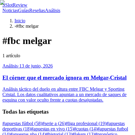
S
SlotReview
Noticias
Guías
Reseñas
Análisis
Inicio
›
#fbc melgar
#
fbc melgar
1
artículo
Análisis
·
13 de junio, 2026
El córner que el mercado ignora en Melgar-Cristal
Análisis táctico del duelo en altura entre FBC Melgar y Sporting
Cristal. Los datos cualitativos apuntan a un mercado de saques de
esquina con valor oculto frente a cuotas desajustadas.
Todas las etiquetas
#
apuestas fútbol
(
58
)
#
serie a
(
26
)
#
liga profesional
(
19
)
#
apuestas
deportivas
(
18
)
#
apuestas en vivo
(
15
)
#
cuotas
(
14
)
#
apuestas futbol
(
14
)
#
apuestas nba
(
14
)
#
historial
(
13
)
#
lakers
(
13
)
#
pronóstico