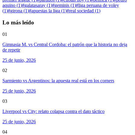
aquino
(
1
)
#
galatasaray
(
1
)
#
geminis
(
1
)
#
liga peruana de voley
(
1
)
#
girona
(
1
)
#
apuestas la liga
(
1
)
#
real sociedad
(
1
)
Lo más leído
01
Gimnasia M. vs Central Cordoba: el patrón que la historia no deja
de repetir
25 de junio, 2026
02
Sarmiento vs Argentinos: la apuesta real está en los corners
25 de junio, 2026
03
Liverpool vs City: relato colapsa contra el dato táctico
25 de junio, 2026
04