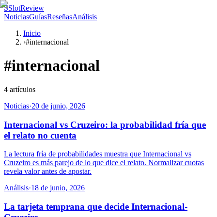
S
SlotReview
Noticias
Guías
Reseñas
Análisis
Inicio
›
#internacional
#
internacional
4
artículos
Noticias
·
20 de junio, 2026
Internacional vs Cruzeiro: la probabilidad fría que
el relato no cuenta
La lectura fría de probabilidades muestra que Internacional vs
Cruzeiro es más parejo de lo que dice el relato. Normalizar cuotas
revela valor antes de apostar.
Análisis
·
18 de junio, 2026
La tarjeta temprana que decide Internacional-