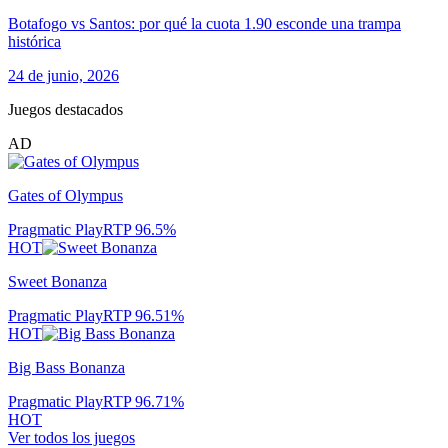
Botafogo vs Santos: por qué la cuota 1.90 esconde una trampa
histórica
24 de junio, 2026
Juegos destacados
AD
Gates of Olympus
Pragmatic Play
RTP
96.5
%
HOT
Sweet Bonanza
Pragmatic Play
RTP
96.51
%
HOT
Big Bass Bonanza
Pragmatic Play
RTP
96.71
%
HOT
Ver todos los juegos