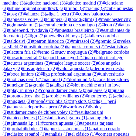
machine
(
3
)
#
atletico nacional
(
3
)
#
atletico madrid
(
3
)
#
cienciano
(
3
)
#
shine original soundtrack
(
3
)
#
futbol
(
3
)
#
racing
(
3
)
#
nba apuestas
(
3
)
#
psg
(
3
)
#
alianza
(
3
)
#
liga 1 peru
(
3
)
#
cuotas baloncesto
(
3
)
#
apuestas voley
(
3
)
#
clippers
(
3
)
#
bodø/glimt
(
3
)
#
manchester city
(
3
)
#
gimnasia m.
(
2
)
#
central cordoba de santiago
(
2
)
#
leon
(
2
)
#
atlas
(
2
)
#
independ. rivadavia
(
2
)
#
apuestas brasileirao
(
2
)
#
estudiantes de
rio cuarto
(
2
)
#
tigre
(
2
)
#
newells old boys
(
2
)
#
talleres cordoba
(
2
)
#
aldosivi
(
2
)
#
patron historico
(
2
)
#
mirassol
(
2
)
#
gremio
(
2
)
#
velez
sarsfield
(
2
)
#
instituto cordoba
(
2
)
#
apuesta corners
(
2
)
#
estadisticas
(
2
)
#
lectura fría
(
2
)
#
remo
(
2
)
#
ucv moquegua
(
2
)
#
belgrano cordoba
(
2
)
#
rosario central
(
2
)
#
sport huancayo
(
2
)
#
juan pablo ii college
(
2
)
#
cuotas argentinas
(
2
)
#
major league soccer
(
2
)
#
los angeles
galaxy
(
2
)
#
los angeles fc
(
2
)
#
valor apuesta
(
2
)
#
deportivo riestra
(
2
)
#
boca juniors
(
2
)
#
liga profesional argentina
(
2
)
#
universitario
(
2
)
#
noticias perú
(
2
)
#
nacional
(
2
)
#
dortmund
(
2
)
#
copa libertadores
(
2
)
#
melgar
(
2
)
#
granja
(
2
)
#
laliga
(
2
)
#
slot machine am i in love
(
2
)
#
play-in nba
(
2
)
#
copa sudamericana
(
2
)
#
jaguares
(
2
)
#
tijuana
(
2
)
#
pronosticos nba
(
2
)
#
robbie williams
(
2
)
#
monterrey
(
2
)
#
chelsea
(
2
)
#
nuggets
(
2
)
#
pronóstico nba
(
2
)
#
rtp slots
(
2
)
#
liga 1 perú
(
2
)
#
apuestas deportivas peru
(
2
)
#
warriors
(
2
)
#
voley
(
2
)
#
sudamericano de clubes voley
(
2
)
#
resultados uni
(
2
)
#
antecedentes
(
1
)
#
estadísticas liga mx
(
1
)
#
racing club
(
1
)
#
gimnasia l.p.
(
1
)
#
corners apuesta
(
1
)
#
apuestas tarjetas
(
1
)
#
probabilidades
(
1
)
#
apuestas sin cuotas
(
1
)
#
patron cerrado
(
1
)
#
clásico español
(
1
)
#
analisis
(
1
)
#
el clásico
(
1
)
#
corners apuestas