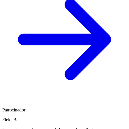
Patrocinador
FieldsBet