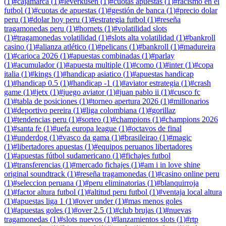
(
1
)
#
cajamarca
(
1
)
#
leverkusen
(
1
)
#
cuotas apuestas
(
1
)
#
racismo en el
futbol
(
1
)
#
cuotas de apuestas
(
1
)
#
gestión de banca
(
1
)
#
precio dolar
peru
(
1
)
#
dolar hoy peru
(
1
)
#
estrategia futbol
(
1
)
#
reseña
tragamonedas peru
(
1
)
#
hornets
(
1
)
#
volatilidad slots
(
1
)
#
tragamonedas volatilidad
(
1
)
#
slots alta volatilidad
(
1
)
#
bankroll
casino
(
1
)
#
alianza atlético
(
1
)
#
pelicans
(
1
)
#
bankroll
(
1
)
#
madureira
(
1
)
#
carioca 2026
(
1
)
#
apuestas combinadas
(
1
)
#
parlay
(
1
)
#
acumulador
(
1
)
#
apuesta multiple
(
1
)
#
como
(
1
)
#
inter
(
1
)
#
copa
italia
(
1
)
#
kings
(
1
)
#
handicap asiatico
(
1
)
#
apuestas handicap
(
1
)
#
handicap 0.5
(
1
)
#
handicap -1
(
1
)
#
aviator estrategia
(
1
)
#
crash
game
(
1
)
#
jetx
(
1
)
#
juego aviator
(
1
)
#
juan pablo ii
(
1
)
#
cusco fc
(
1
)
#
tabla de posiciones
(
1
)
#
torneo apertura 2026
(
1
)
#
millonarios
(
1
)
#
deportivo pereira
(
1
)
#
liga colombiana
(
1
)
#
gorillaz
(
1
)
#
tendencias peru
(
1
)
#
sorteo
(
1
)
#
champions
(
1
)
#
champions 2026
(
1
)
#
santa fe
(
1
)
#
uefa europa league
(
1
)
#
octavos de final
(
1
)
#
underdog
(
1
)
#
vasco da gama
(
1
)
#
brasileirao
(
1
)
#
magic
(
1
)
#
libertadores apuestas
(
1
)
#
equipos peruanos libertadores
(
1
)
#
apuestas fútbol sudamericano
(
1
)
#
fichajes futbol
(
1
)
#
transferencias
(
1
)
#
mercado fichajes
(
1
)
#
am i in love shine
original soundtrack
(
1
)
#
reseña tragamonedas
(
1
)
#
casino online peru
(
1
)
#
seleccion peruana
(
1
)
#
peru eliminatorias
(
1
)
#
blanquirroja
(
1
)
#
factor altura futbol
(
1
)
#
altitud peru futbol
(
1
)
#
ventaja local altura
(
1
)
#
apuestas liga 1
(
1
)
#
over under
(
1
)
#
mas menos goles
(
1
)
#
apuestas goles
(
1
)
#
over 2.5
(
1
)
#
club brujas
(
1
)
#
nuevas
tragamonedas
(
1
)
#
slots nuevos
(
1
)
#
lanzamientos slots
(
1
)
#
rtp