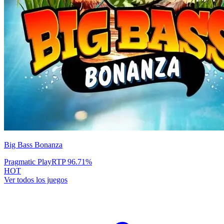
Big Bass Bonanza
Pragmatic Play
RTP
96.71
%
HOT
Ver todos los juegos