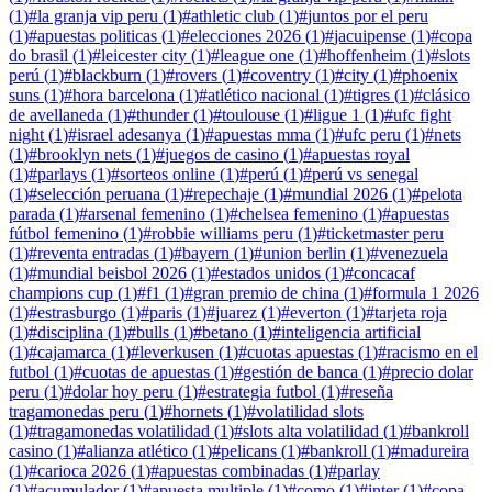
(
1
)
#
la granja vip peru
(
1
)
#
athletic club
(
1
)
#
juntos por el peru
(
1
)
#
apuestas politicas
(
1
)
#
elecciones 2026
(
1
)
#
jacuipense
(
1
)
#
copa
do brasil
(
1
)
#
leicester city
(
1
)
#
league one
(
1
)
#
hoffenheim
(
1
)
#
slots
perú
(
1
)
#
blackburn
(
1
)
#
rovers
(
1
)
#
coventry
(
1
)
#
city
(
1
)
#
phoenix
suns
(
1
)
#
hora barcelona
(
1
)
#
atlético nacional
(
1
)
#
tigres
(
1
)
#
clásico
de avellaneda
(
1
)
#
thunder
(
1
)
#
toulouse
(
1
)
#
ligue 1
(
1
)
#
ufc fight
night
(
1
)
#
israel adesanya
(
1
)
#
apuestas mma
(
1
)
#
ufc peru
(
1
)
#
nets
(
1
)
#
brooklyn nets
(
1
)
#
juegos de casino
(
1
)
#
apuestas royal
(
1
)
#
parlays
(
1
)
#
sorteos online
(
1
)
#
perú
(
1
)
#
perú vs senegal
(
1
)
#
selección peruana
(
1
)
#
repechaje
(
1
)
#
mundial 2026
(
1
)
#
pelota
parada
(
1
)
#
arsenal femenino
(
1
)
#
chelsea femenino
(
1
)
#
apuestas
fútbol femenino
(
1
)
#
robbie williams peru
(
1
)
#
ticketmaster peru
(
1
)
#
reventa entradas
(
1
)
#
bayern
(
1
)
#
union berlin
(
1
)
#
venezuela
(
1
)
#
mundial beisbol 2026
(
1
)
#
estados unidos
(
1
)
#
concacaf
champions cup
(
1
)
#
f1
(
1
)
#
gran premio de china
(
1
)
#
formula 1 2026
(
1
)
#
estrasburgo
(
1
)
#
paris
(
1
)
#
juarez
(
1
)
#
everton
(
1
)
#
tarjeta roja
(
1
)
#
disciplina
(
1
)
#
bulls
(
1
)
#
betano
(
1
)
#
inteligencia artificial
(
1
)
#
cajamarca
(
1
)
#
leverkusen
(
1
)
#
cuotas apuestas
(
1
)
#
racismo en el
futbol
(
1
)
#
cuotas de apuestas
(
1
)
#
gestión de banca
(
1
)
#
precio dolar
peru
(
1
)
#
dolar hoy peru
(
1
)
#
estrategia futbol
(
1
)
#
reseña
tragamonedas peru
(
1
)
#
hornets
(
1
)
#
volatilidad slots
(
1
)
#
tragamonedas volatilidad
(
1
)
#
slots alta volatilidad
(
1
)
#
bankroll
casino
(
1
)
#
alianza atlético
(
1
)
#
pelicans
(
1
)
#
bankroll
(
1
)
#
madureira
(
1
)
#
carioca 2026
(
1
)
#
apuestas combinadas
(
1
)
#
parlay
(
1
)
#
acumulador
(
1
)
#
apuesta multiple
(
1
)
#
como
(
1
)
#
inter
(
1
)
#
copa