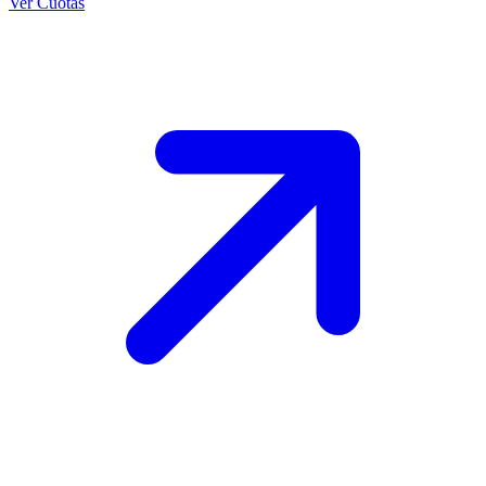
Ver Cuotas