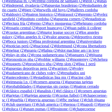
(
3
)
#
gimnasia m.
(
2
)
#
central cordoba de santiago
(
2
)
#
leon
(
2
)
#
atlas
(
2
)
#
independ. rivadavia
(
2
)
#
apuestas brasileirao
(
2
)
#
estudiantes de
rio cuarto
(
2
)
#
tigre
(
2
)
#
newells old boys
(
2
)
#
talleres cordoba
(
2
)
#
aldosivi
(
2
)
#
patron historico
(
2
)
#
mirassol
(
2
)
#
gremio
(
2
)
#
velez
sarsfield
(
2
)
#
instituto cordoba
(
2
)
#
apuesta corners
(
2
)
#
estadisticas
(
2
)
#
lectura fría
(
2
)
#
remo
(
2
)
#
ucv moquegua
(
2
)
#
belgrano cordoba
(
2
)
#
rosario central
(
2
)
#
sport huancayo
(
2
)
#
juan pablo ii college
(
2
)
#
cuotas argentinas
(
2
)
#
major league soccer
(
2
)
#
los angeles
galaxy
(
2
)
#
los angeles fc
(
2
)
#
valor apuesta
(
2
)
#
deportivo riestra
(
2
)
#
boca juniors
(
2
)
#
liga profesional argentina
(
2
)
#
universitario
(
2
)
#
noticias perú
(
2
)
#
nacional
(
2
)
#
dortmund
(
2
)
#
copa libertadores
(
2
)
#
melgar
(
2
)
#
granja
(
2
)
#
laliga
(
2
)
#
slot machine am i in love
(
2
)
#
play-in nba
(
2
)
#
copa sudamericana
(
2
)
#
jaguares
(
2
)
#
tijuana
(
2
)
#
pronosticos nba
(
2
)
#
robbie williams
(
2
)
#
monterrey
(
2
)
#
chelsea
(
2
)
#
nuggets
(
2
)
#
pronóstico nba
(
2
)
#
rtp slots
(
2
)
#
liga 1 perú
(
2
)
#
apuestas deportivas peru
(
2
)
#
warriors
(
2
)
#
voley
(
2
)
#
sudamericano de clubes voley
(
2
)
#
resultados uni
(
2
)
#
antecedentes
(
1
)
#
estadísticas liga mx
(
1
)
#
racing club
(
1
)
#
gimnasia l.p.
(
1
)
#
corners apuesta
(
1
)
#
apuestas tarjetas
(
1
)
#
probabilidades
(
1
)
#
apuestas sin cuotas
(
1
)
#
patron cerrado
(
1
)
#
clásico español
(
1
)
#
analisis
(
1
)
#
el clásico
(
1
)
#
corners apuestas
(
1
)
#
tarjetas
(
1
)
#
tarjetas apuesta
(
1
)
#
cuotas futbol
(
1
)
#
chapecoense-
sc
(
1
)
#
puebla
(
1
)
#
previa apuestas
(
1
)
#
fbc melgar
(
1
)
#
club tijuana
(
1
)
#
club queretaro
(
1
)
#
club america
(
1
)
#
genoa
(
1
)
#
napoli
(
1
)
#
previa
(
1
)
#
toluca
(
1
)
#
unam pumas
(
1
)
#
frosinone
(
1
)
#
chapecoense