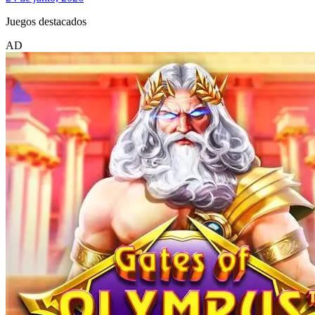
Juegos destacados
AD