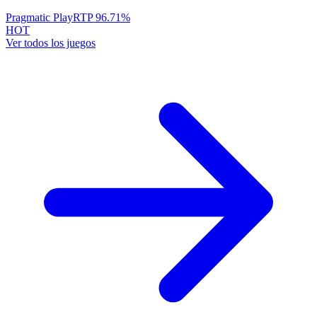
Pragmatic Play
RTP
96.71
%
HOT
Ver todos los juegos