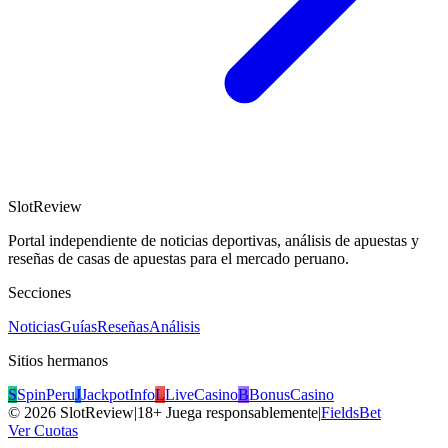
SlotReview
Portal independiente de noticias deportivas, análisis de apuestas y
reseñas de casas de apuestas para el mercado peruano.
Secciones
Noticias
Guías
Reseñas
Análisis
Sitios hermanos
S
SpinPeru
J
JackpotInfo
L
LiveCasino
B
BonusCasino
©
2026
SlotReview
|
18+ Juega responsablemente
|
FieldsBet
Ver Cuotas