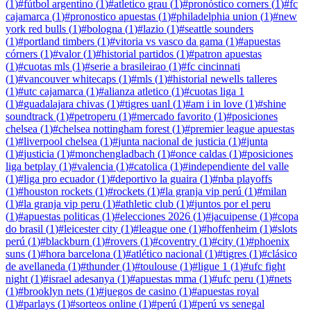
(
1
)
#
fútbol argentino
(
1
)
#
atletico grau
(
1
)
#
pronóstico corners
(
1
)
#
fc
cajamarca
(
1
)
#
pronostico apuestas
(
1
)
#
philadelphia union
(
1
)
#
new
york red bulls
(
1
)
#
bologna
(
1
)
#
lazio
(
1
)
#
seattle sounders
(
1
)
#
portland timbers
(
1
)
#
vitoria vs vasco da gama
(
1
)
#
apuestas
córners
(
1
)
#
valor
(
1
)
#
historial partidos
(
1
)
#
patron apuestas
(
1
)
#
cuotas mls
(
1
)
#
serie a brasileirao
(
1
)
#
fc cincinnati
(
1
)
#
vancouver whitecaps
(
1
)
#
mls
(
1
)
#
historial newells talleres
(
1
)
#
utc cajamarca
(
1
)
#
alianza atletico
(
1
)
#
cuotas liga 1
(
1
)
#
guadalajara chivas
(
1
)
#
tigres uanl
(
1
)
#
am i in love
(
1
)
#
shine
soundtrack
(
1
)
#
petroperu
(
1
)
#
mercado favorito
(
1
)
#
posiciones
chelsea
(
1
)
#
chelsea nottingham forest
(
1
)
#
premier league apuestas
(
1
)
#
liverpool chelsea
(
1
)
#
junta nacional de justicia
(
1
)
#
junta
(
1
)
#
justicia
(
1
)
#
monchengladbach
(
1
)
#
once caldas
(
1
)
#
posiciones
liga betplay
(
1
)
#
valencia
(
1
)
#
catolica
(
1
)
#
independiente del valle
(
1
)
#
liga pro ecuador
(
1
)
#
deportivo la guaira
(
1
)
#
nba playoffs
(
1
)
#
houston rockets
(
1
)
#
rockets
(
1
)
#
la granja vip perú
(
1
)
#
milan
(
1
)
#
la granja vip peru
(
1
)
#
athletic club
(
1
)
#
juntos por el peru
(
1
)
#
apuestas politicas
(
1
)
#
elecciones 2026
(
1
)
#
jacuipense
(
1
)
#
copa
do brasil
(
1
)
#
leicester city
(
1
)
#
league one
(
1
)
#
hoffenheim
(
1
)
#
slots
perú
(
1
)
#
blackburn
(
1
)
#
rovers
(
1
)
#
coventry
(
1
)
#
city
(
1
)
#
phoenix
suns
(
1
)
#
hora barcelona
(
1
)
#
atlético nacional
(
1
)
#
tigres
(
1
)
#
clásico
de avellaneda
(
1
)
#
thunder
(
1
)
#
toulouse
(
1
)
#
ligue 1
(
1
)
#
ufc fight
night
(
1
)
#
israel adesanya
(
1
)
#
apuestas mma
(
1
)
#
ufc peru
(
1
)
#
nets
(
1
)
#
brooklyn nets
(
1
)
#
juegos de casino
(
1
)
#
apuestas royal
(
1
)
#
parlays
(
1
)
#
sorteos online
(
1
)
#
perú
(
1
)
#
perú vs senegal