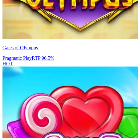
Gates of Olympus
Pragmatic Play
RTP
96.5
%
HOT