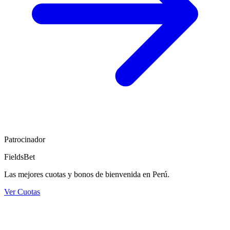
Patrocinador
FieldsBet
Las mejores cuotas y bonos de bienvenida en Perú.
Ver Cuotas