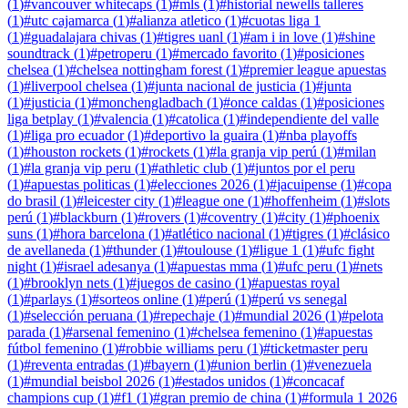
(
1
)
#
vancouver whitecaps
(
1
)
#
mls
(
1
)
#
historial newells talleres
(
1
)
#
utc cajamarca
(
1
)
#
alianza atletico
(
1
)
#
cuotas liga 1
(
1
)
#
guadalajara chivas
(
1
)
#
tigres uanl
(
1
)
#
am i in love
(
1
)
#
shine
soundtrack
(
1
)
#
petroperu
(
1
)
#
mercado favorito
(
1
)
#
posiciones
chelsea
(
1
)
#
chelsea nottingham forest
(
1
)
#
premier league apuestas
(
1
)
#
liverpool chelsea
(
1
)
#
junta nacional de justicia
(
1
)
#
junta
(
1
)
#
justicia
(
1
)
#
monchengladbach
(
1
)
#
once caldas
(
1
)
#
posiciones
liga betplay
(
1
)
#
valencia
(
1
)
#
catolica
(
1
)
#
independiente del valle
(
1
)
#
liga pro ecuador
(
1
)
#
deportivo la guaira
(
1
)
#
nba playoffs
(
1
)
#
houston rockets
(
1
)
#
rockets
(
1
)
#
la granja vip perú
(
1
)
#
milan
(
1
)
#
la granja vip peru
(
1
)
#
athletic club
(
1
)
#
juntos por el peru
(
1
)
#
apuestas politicas
(
1
)
#
elecciones 2026
(
1
)
#
jacuipense
(
1
)
#
copa
do brasil
(
1
)
#
leicester city
(
1
)
#
league one
(
1
)
#
hoffenheim
(
1
)
#
slots
perú
(
1
)
#
blackburn
(
1
)
#
rovers
(
1
)
#
coventry
(
1
)
#
city
(
1
)
#
phoenix
suns
(
1
)
#
hora barcelona
(
1
)
#
atlético nacional
(
1
)
#
tigres
(
1
)
#
clásico
de avellaneda
(
1
)
#
thunder
(
1
)
#
toulouse
(
1
)
#
ligue 1
(
1
)
#
ufc fight
night
(
1
)
#
israel adesanya
(
1
)
#
apuestas mma
(
1
)
#
ufc peru
(
1
)
#
nets
(
1
)
#
brooklyn nets
(
1
)
#
juegos de casino
(
1
)
#
apuestas royal
(
1
)
#
parlays
(
1
)
#
sorteos online
(
1
)
#
perú
(
1
)
#
perú vs senegal
(
1
)
#
selección peruana
(
1
)
#
repechaje
(
1
)
#
mundial 2026
(
1
)
#
pelota
parada
(
1
)
#
arsenal femenino
(
1
)
#
chelsea femenino
(
1
)
#
apuestas
fútbol femenino
(
1
)
#
robbie williams peru
(
1
)
#
ticketmaster peru
(
1
)
#
reventa entradas
(
1
)
#
bayern
(
1
)
#
union berlin
(
1
)
#
venezuela
(
1
)
#
mundial beisbol 2026
(
1
)
#
estados unidos
(
1
)
#
concacaf
champions cup
(
1
)
#
f1
(
1
)
#
gran premio de china
(
1
)
#
formula 1 2026