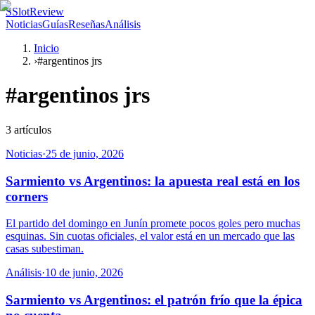
S
SlotReview
Noticias
Guías
Reseñas
Análisis
Inicio
›
#argentinos jrs
#
argentinos jrs
3
artículos
Noticias
·
25 de junio, 2026
Sarmiento vs Argentinos: la apuesta real está en los
corners
El partido del domingo en Junín promete pocos goles pero muchas
esquinas. Sin cuotas oficiales, el valor está en un mercado que las
casas subestiman.
Análisis
·
10 de junio, 2026
Sarmiento vs Argentinos: el patrón frío que la épica