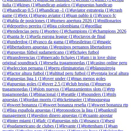
italia
(
1
)
#
kings
(
1
)
#
handicap asiatico
(
1
)
#
apuestas handicap
(
1
)
#
handicap 0.5
(
1
)
#
handicap -1
(
1
)
#
aviator estrategia
(
1
)
#
crash
game
(
1
)
#
jetx
(
1
)
#
juego aviator
(
1
)
#
juan pablo ii
(
1
)
#
cusco fc
(
1
)
#
tabla de posiciones
(
1
)
#
torneo apertura 2026
(
1
)
#
millonarios
(
1
)
#
deportivo pereira
(
1
)
#
liga colombiana
(
1
)
#
gorillaz
(
1
)
#
tendencias peru
(
1
)
#
sorteo
(
1
)
#
champions
(
1
)
#
champions 2026
(
1
)
#
santa fe
(
1
)
#
uefa europa league
(
1
)
#
octavos de final
(
1
)
#
underdog
(
1
)
#
vasco da gama
(
1
)
#
brasileirao
(
1
)
#
magic
(
1
)
#
libertadores apuestas
(
1
)
#
equipos peruanos libertadores
(
1
)
#
apuestas fútbol sudamericano
(
1
)
#
fichajes futbol
(
1
)
#
transferencias
(
1
)
#
mercado fichajes
(
1
)
#
am i in love shine
original soundtrack
(
1
)
#
reseña tragamonedas
(
1
)
#
casino online peru
(
1
)
#
seleccion peruana
(
1
)
#
peru eliminatorias
(
1
)
#
blanquirroja
(
1
)
#
factor altura futbol
(
1
)
#
altitud peru futbol
(
1
)
#
ventaja local altura
(
1
)
#
apuestas liga 1
(
1
)
#
over under
(
1
)
#
mas menos goles
(
1
)
#
apuestas goles
(
1
)
#
over 2.5
(
1
)
#
club brujas
(
1
)
#
nuevas
tragamonedas
(
1
)
#
slots nuevos
(
1
)
#
lanzamientos slots
(
1
)
#
rtp
tragamonedas
(
1
)
#
binacional
(
1
)
#
seattle
(
1
)
#
sounders
(
1
)
#
mls
apuestas
(
1
)
#
jordan morris
(
1
)
#
ticketmaster
(
1
)
#
moquegua
(
1
)
#
sweet bonanza
(
1
)
#
sweet bonanza reseña
(
1
)
#
sweet bonanza rtp
(
1
)
#
liga española apuestas
(
1
)
#
pronosticos la liga
(
1
)
#
bankroll
management
(
1
)
#
gestion dinero apuestas
(
1
)
#
cuanto apostar
(
1
)
#
inter miami
(
1
)
#
lafc
(
1
)
#
apuestas mls
(
1
)
#
osasco
(
1
)
#
sesi
(
1
)
#
sudamericano de clubes
(
1
)
#
levante
(
1
)
#
tottenham
(
1
)
#
san