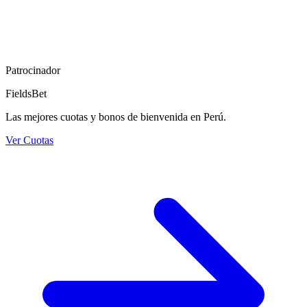
Patrocinador
FieldsBet
Las mejores cuotas y bonos de bienvenida en Perú.
Ver Cuotas