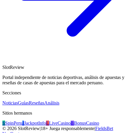
SlotReview
Portal independiente de noticias deportivas, análisis de apuestas y
reseñas de casas de apuestas para el mercado peruano.
Secciones
Noticias
Guías
Reseñas
Análisis
Sitios hermanos
S
SpinPeru
J
JackpotInfo
L
LiveCasino
B
BonusCasino
©
2026
SlotReview
|
18+ Juega responsablemente
|
FieldsBet