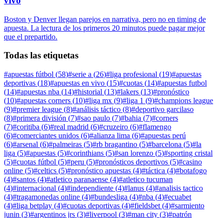
vivo
Boston y Denver llegan parejos en narrativa, pero no en timing de
apuesta. La lectura de los primeros 20 minutos puede pagar mejor
que el prepartido.
Todas las etiquetas
#
apuestas fútbol
(
58
)
#
serie a
(
26
)
#
liga profesional
(
19
)
#
apuestas
deportivas
(
18
)
#
apuestas en vivo
(
15
)
#
cuotas
(
14
)
#
apuestas futbol
(
14
)
#
apuestas nba
(
14
)
#
historial
(
13
)
#
lakers
(
13
)
#
pronóstico
(
10
)
#
apuestas corners
(
10
)
#
liga mx
(
9
)
#
liga 1
(
9
)
#
champions league
(
9
)
#
premier league
(
8
)
#
análisis táctico
(
8
)
#
deportivo garcilaso
(
8
)
#
primera división
(
7
)
#
sao paulo
(
7
)
#
bahia
(
7
)
#
corners
(
7
)
#
coritiba
(
6
)
#
real madrid
(
6
)
#
cruzeiro
(
6
)
#
flamengo
(
6
)
#
comerciantes unidos
(
6
)
#
alianza lima
(
6
)
#
apuestas perú
(
6
)
#
arsenal
(
6
)
#
palmeiras
(
5
)
#
rb bragantino
(
5
)
#
barcelona
(
5
)
#
la
liga
(
5
)
#
apuestas
(
5
)
#
corinthians
(
5
)
#
san lorenzo
(
5
)
#
sporting cristal
(
5
)
#
cuotas fútbol
(
5
)
#
peru
(
5
)
#
pronósticos deportivos
(
5
)
#
casino
online
(
5
)
#
celtics
(
5
)
#
pronóstico apuestas
(
4
)
#
táctica
(
4
)
#
botafogo
(
4
)
#
santos
(
4
)
#
atletico paranaense
(
4
)
#
atletico tucuman
(
4
)
#
internacional
(
4
)
#
independiente
(
4
)
#
lanus
(
4
)
#
analisis tactico
(
4
)
#
tragamonedas online
(
4
)
#
bundesliga
(
4
)
#
nba
(
4
)
#
ecuabet
(
4
)
#
liga betplay
(
4
)
#
cuotas deportivas
(
4
)
#
fieldsbet
(
4
)
#
sarmiento
junin
(
3
)
#
argentinos jrs
(
3
)
#
liverpool
(
3
)
#
man city
(
3
)
#
patrón