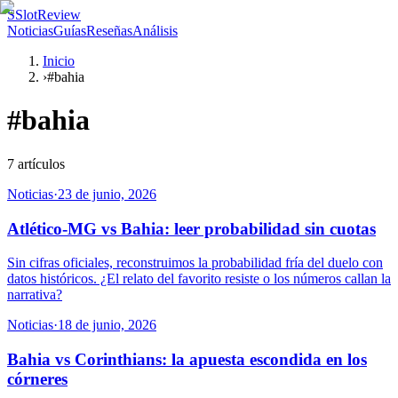
S
SlotReview
Noticias
Guías
Reseñas
Análisis
Inicio
›
#bahia
#
bahia
7
artículos
Noticias
·
23 de junio, 2026
Atlético-MG vs Bahia: leer probabilidad sin cuotas
Sin cifras oficiales, reconstruimos la probabilidad fría del duelo con
datos históricos. ¿El relato del favorito resiste o los números callan la
narrativa?
Noticias
·
18 de junio, 2026
Bahia vs Corinthians: la apuesta escondida en los
córneres