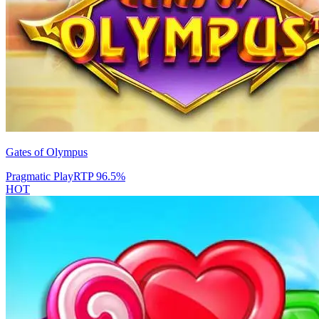
Gates of Olympus
Pragmatic Play
RTP
96.5
%
HOT