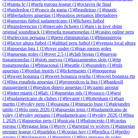
(
1
)
#
santa fe
(
1
)
#
uefa europa league
(
1
)
#
octavos de final
(
1
)
#
underdog
(
1
)
#
vasco da gama
(
1
)
#
brasileirao
(
1
)
#
magic
(
1
)
#
libertadores apuestas
(
1
)
#
equipos peruanos libertadores
(
1
)
#
apuestas fútbol sudamericano
(
1
)
#
fichajes futbol
(
1
)
#
transferencias
(
1
)
#
mercado fichajes
(
1
)
#
am i in love shine
original soundtrack
(
1
)
#
reseña tragamonedas
(
1
)
#
casino online peru
(
1
)
#
seleccion peruana
(
1
)
#
peru eliminatorias
(
1
)
#
blanquirroja
(
1
)
#
factor altura futbol
(
1
)
#
altitud peru futbol
(
1
)
#
ventaja local altura
(
1
)
#
apuestas liga 1
(
1
)
#
over under
(
1
)
#
mas menos goles
(
1
)
#
apuestas goles
(
1
)
#
over 2.5
(
1
)
#
club brujas
(
1
)
#
nuevas
tragamonedas
(
1
)
#
slots nuevos
(
1
)
#
lanzamientos slots
(
1
)
#
rtp
tragamonedas
(
1
)
#
binacional
(
1
)
#
seattle
(
1
)
#
sounders
(
1
)
#
mls
apuestas
(
1
)
#
jordan morris
(
1
)
#
ticketmaster
(
1
)
#
moquegua
(
1
)
#
sweet bonanza
(
1
)
#
sweet bonanza reseña
(
1
)
#
sweet bonanza rtp
(
1
)
#
liga española apuestas
(
1
)
#
pronosticos la liga
(
1
)
#
bankroll
management
(
1
)
#
gestion dinero apuestas
(
1
)
#
cuanto apostar
(
1
)
#
inter miami
(
1
)
#
lafc
(
1
)
#
apuestas mls
(
1
)
#
osasco
(
1
)
#
sesi
(
1
)
#
sudamericano de clubes
(
1
)
#
levante
(
1
)
#
tottenham
(
1
)
#
san
martin
(
1
)
#
voley peru
(
1
)
#
osasuna
(
1
)
#
ignacio buse
(
1
)
#
alejandro
tabilo
(
1
)
#
río open 2026
(
1
)
#
apuestas tenis
(
1
)
#
sudamericano de
voley
(
1
)
#
voley peruano
(
1
)
#
sudamericano
(
1
)
#
voley 2026
(
1
)
#
liga
1 2026
(
1
)
#
apuestas peru
(
1
)
#
unicaja
(
1
)
#
baloncesto
(
1
)
#
cuotas
europa
(
1
)
#
regatas lima
(
1
)
#
uviv
(
1
)
#
arsenal vs wolves
(
1
)
#
apuestas
premier league
(
1
)
#
partidos
(
1
)
#
cuotas hoy
(
1
)
#
benfica
(
1
)
#
pedro
aquino
(
1
)
#
galatasaray
(
1
)
#
geminis
(
1
)
#
liga peruana de voley