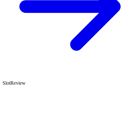
SlotReview
Portal independiente de noticias deportivas, análisis de apuestas y
reseñas de casas de apuestas para el mercado peruano.
Secciones
Noticias
Guías
Reseñas
Análisis
Sitios hermanos