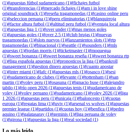
(
1
)
#
apuestas fútbol sudamericano
(
1
)
#
fichajes futbol
(
1
)
#
transferencias
(
1
)
#
mercado fichajes
(
1
)
#
am i in love shine
original soundtrack
(
1
)
#
reseña tragamonedas
(
1
)
#
casino online peru
(
1
)
#
seleccion peruana
(
1
)
#
peru eliminatorias
(
1
)
#
blanquirroja
(
1
)
#
factor altura futbol
(
1
)
#
altitud peru futbol
(
1
)
#
ventaja local altura
(
1
)
#
apuestas liga 1
(
1
)
#
over under
(
1
)
#
mas menos goles
(
1
)
#
apuestas goles
(
1
)
#
over 2.5
(
1
)
#
club brujas
(
1
)
#
nuevas
tragamonedas
(
1
)
#
slots nuevos
(
1
)
#
lanzamientos slots
(
1
)
#
rtp
tragamonedas
(
1
)
#
binacional
(
1
)
#
seattle
(
1
)
#
sounders
(
1
)
#
mls
apuestas
(
1
)
#
jordan morris
(
1
)
#
ticketmaster
(
1
)
#
moquegua
(
1
)
#
sweet bonanza
(
1
)
#
sweet bonanza reseña
(
1
)
#
sweet bonanza rtp
(
1
)
#
liga española apuestas
(
1
)
#
pronosticos la liga
(
1
)
#
bankroll
management
(
1
)
#
gestion dinero apuestas
(
1
)
#
cuanto apostar
(
1
)
#
inter miami
(
1
)
#
lafc
(
1
)
#
apuestas mls
(
1
)
#
osasco
(
1
)
#
sesi
(
1
)
#
sudamericano de clubes
(
1
)
#
levante
(
1
)
#
tottenham
(
1
)
#
san
martin
(
1
)
#
voley peru
(
1
)
#
osasuna
(
1
)
#
ignacio buse
(
1
)
#
alejandro
tabilo
(
1
)
#
río open 2026
(
1
)
#
apuestas tenis
(
1
)
#
sudamericano de
voley
(
1
)
#
voley peruano
(
1
)
#
sudamericano
(
1
)
#
voley 2026
(
1
)
#
liga
1 2026
(
1
)
#
apuestas peru
(
1
)
#
unicaja
(
1
)
#
baloncesto
(
1
)
#
cuotas
europa
(
1
)
#
regatas lima
(
1
)
#
uviv
(
1
)
#
arsenal vs wolves
(
1
)
#
apuestas
premier league
(
1
)
#
partidos
(
1
)
#
cuotas hoy
(
1
)
#
benfica
(
1
)
#
pedro
aquino
(
1
)
#
galatasaray
(
1
)
#
geminis
(
1
)
#
liga peruana de voley
(
1
)
#
girona
(
1
)
#
apuestas la liga
(
1
)
#
real sociedad
(
1
)
Lo más leído