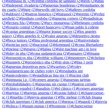
(
3
)
#
gimnasia m.
(
2
)
#
central cordoba de santiago
(
2
)
#
leon
(
2
)
#
atlas
(
2
)
#
independ. rivadavia
(
2
)
#
apuestas brasileirao
(
2
)
#
estudiantes de
rio cuarto
(
2
)
#
tigre
(
2
)
#
newells old boys
(
2
)
#
talleres cordoba
(
2
)
#
aldosivi
(
2
)
#
patron historico
(
2
)
#
mirassol
(
2
)
#
gremio
(
2
)
#
velez
sarsfield
(
2
)
#
instituto cordoba
(
2
)
#
apuesta corners
(
2
)
#
estadisticas
(
2
)
#
lectura fría
(
2
)
#
remo
(
2
)
#
ucv moquegua
(
2
)
#
belgrano cordoba
(
2
)
#
rosario central
(
2
)
#
sport huancayo
(
2
)
#
juan pablo ii college
(
2
)
#
cuotas argentinas
(
2
)
#
major league soccer
(
2
)
#
los angeles
galaxy
(
2
)
#
los angeles fc
(
2
)
#
valor apuesta
(
2
)
#
deportivo riestra
(
2
)
#
boca juniors
(
2
)
#
liga profesional argentina
(
2
)
#
universitario
(
2
)
#
noticias perú
(
2
)
#
nacional
(
2
)
#
dortmund
(
2
)
#
copa libertadores
(
2
)
#
melgar
(
2
)
#
granja
(
2
)
#
laliga
(
2
)
#
slot machine am i in love
(
2
)
#
play-in nba
(
2
)
#
copa sudamericana
(
2
)
#
jaguares
(
2
)
#
tijuana
(
2
)
#
pronosticos nba
(
2
)
#
robbie williams
(
2
)
#
monterrey
(
2
)
#
chelsea
(
2
)
#
nuggets
(
2
)
#
pronóstico nba
(
2
)
#
rtp slots
(
2
)
#
liga 1 perú
(
2
)
#
apuestas deportivas peru
(
2
)
#
warriors
(
2
)
#
voley
(
2
)
#
sudamericano de clubes voley
(
2
)
#
resultados uni
(
2
)
#
antecedentes
(
1
)
#
estadísticas liga mx
(
1
)
#
racing club
(
1
)
#
gimnasia l.p.
(
1
)
#
corners apuesta
(
1
)
#
apuestas tarjetas
(
1
)
#
probabilidades
(
1
)
#
apuestas sin cuotas
(
1
)
#
patron cerrado
(
1
)
#
clásico español
(
1
)
#
analisis
(
1
)
#
el clásico
(
1
)
#
corners apuestas
(
1
)
#
tarjetas
(
1
)
#
tarjetas apuesta
(
1
)
#
cuotas futbol
(
1
)
#
chapecoense-
sc
(
1
)
#
puebla
(
1
)
#
previa apuestas
(
1
)
#
fbc melgar
(
1
)
#
club tijuana
(
1
)
#
club queretaro
(
1
)
#
club america
(
1
)
#
genoa
(
1
)
#
napoli
(
1
)
#
previa
(
1
)
#
toluca
(
1
)
#
unam pumas
(
1
)
#
frosinone
(
1
)
#
chapecoense