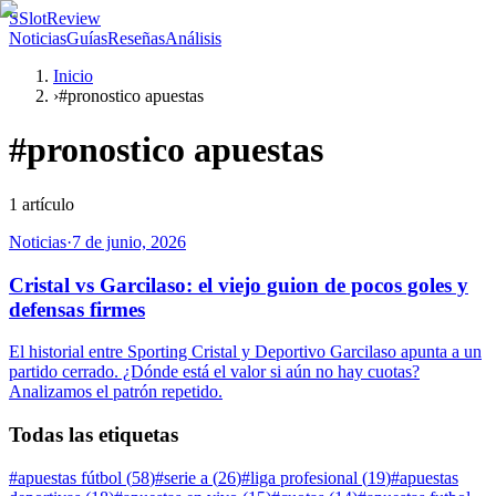
S
SlotReview
Noticias
Guías
Reseñas
Análisis
Inicio
›
#pronostico apuestas
#
pronostico apuestas
1
artículo
Noticias
·
7 de junio, 2026
Cristal vs Garcilaso: el viejo guion de pocos goles y
defensas firmes
El historial entre Sporting Cristal y Deportivo Garcilaso apunta a un
partido cerrado. ¿Dónde está el valor si aún no hay cuotas?
Analizamos el patrón repetido.
Todas las etiquetas
#
apuestas fútbol
(
58
)
#
serie a
(
26
)
#
liga profesional
(
19
)
#
apuestas