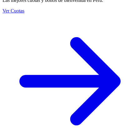
Las mejores cuotas y bonos de bienvenida en Perú.
Ver Cuotas