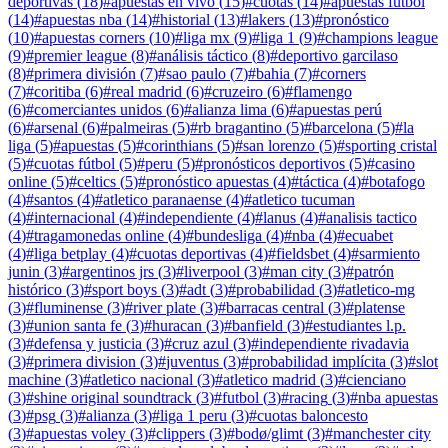
deportivas
(
18
)
#
apuestas en vivo
(
15
)
#
cuotas
(
14
)
#
apuestas futbol
(
14
)
#
apuestas nba
(
14
)
#
historial
(
13
)
#
lakers
(
13
)
#
pronóstico
(
10
)
#
apuestas corners
(
10
)
#
liga mx
(
9
)
#
liga 1
(
9
)
#
champions league
(
9
)
#
premier league
(
8
)
#
análisis táctico
(
8
)
#
deportivo garcilaso
(
8
)
#
primera división
(
7
)
#
sao paulo
(
7
)
#
bahia
(
7
)
#
corners
(
7
)
#
coritiba
(
6
)
#
real madrid
(
6
)
#
cruzeiro
(
6
)
#
flamengo
(
6
)
#
comerciantes unidos
(
6
)
#
alianza lima
(
6
)
#
apuestas perú
(
6
)
#
arsenal
(
6
)
#
palmeiras
(
5
)
#
rb bragantino
(
5
)
#
barcelona
(
5
)
#
la
liga
(
5
)
#
apuestas
(
5
)
#
corinthians
(
5
)
#
san lorenzo
(
5
)
#
sporting cristal
(
5
)
#
cuotas fútbol
(
5
)
#
peru
(
5
)
#
pronósticos deportivos
(
5
)
#
casino
online
(
5
)
#
celtics
(
5
)
#
pronóstico apuestas
(
4
)
#
táctica
(
4
)
#
botafogo
(
4
)
#
santos
(
4
)
#
atletico paranaense
(
4
)
#
atletico tucuman
(
4
)
#
internacional
(
4
)
#
independiente
(
4
)
#
lanus
(
4
)
#
analisis tactico
(
4
)
#
tragamonedas online
(
4
)
#
bundesliga
(
4
)
#
nba
(
4
)
#
ecuabet
(
4
)
#
liga betplay
(
4
)
#
cuotas deportivas
(
4
)
#
fieldsbet
(
4
)
#
sarmiento
junin
(
3
)
#
argentinos jrs
(
3
)
#
liverpool
(
3
)
#
man city
(
3
)
#
patrón
histórico
(
3
)
#
sport boys
(
3
)
#
adt
(
3
)
#
probabilidad
(
3
)
#
atletico-mg
(
3
)
#
fluminense
(
3
)
#
river plate
(
3
)
#
barracas central
(
3
)
#
platense
(
3
)
#
union santa fe
(
3
)
#
huracan
(
3
)
#
banfield
(
3
)
#
estudiantes l.p.
(
3
)
#
defensa y justicia
(
3
)
#
cruz azul
(
3
)
#
independiente rivadavia
(
3
)
#
primera division
(
3
)
#
juventus
(
3
)
#
probabilidad implícita
(
3
)
#
slot
machine
(
3
)
#
atletico nacional
(
3
)
#
atletico madrid
(
3
)
#
cienciano
(
3
)
#
shine original soundtrack
(
3
)
#
futbol
(
3
)
#
racing
(
3
)
#
nba apuestas
(
3
)
#
psg
(
3
)
#
alianza
(
3
)
#
liga 1 peru
(
3
)
#
cuotas baloncesto
(
3
)
#
apuestas voley
(
3
)
#
clippers
(
3
)
#
bodø/glimt
(
3
)
#
manchester city