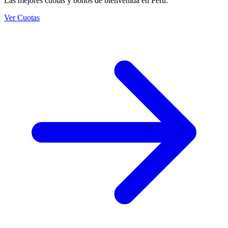
Las mejores cuotas y bonos de bienvenida en Perú.
Ver Cuotas