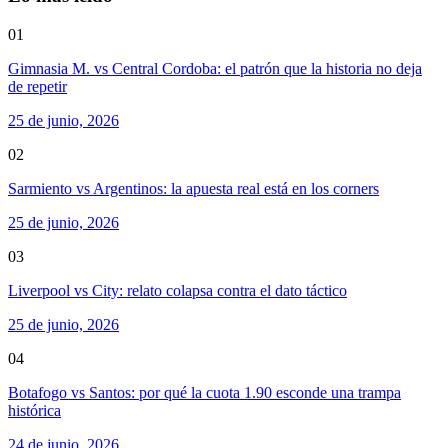
01
Gimnasia M. vs Central Cordoba: el patrón que la historia no deja
de repetir
25 de junio, 2026
02
Sarmiento vs Argentinos: la apuesta real está en los corners
25 de junio, 2026
03
Liverpool vs City: relato colapsa contra el dato táctico
25 de junio, 2026
04
Botafogo vs Santos: por qué la cuota 1.90 esconde una trampa
histórica
24 de junio, 2026