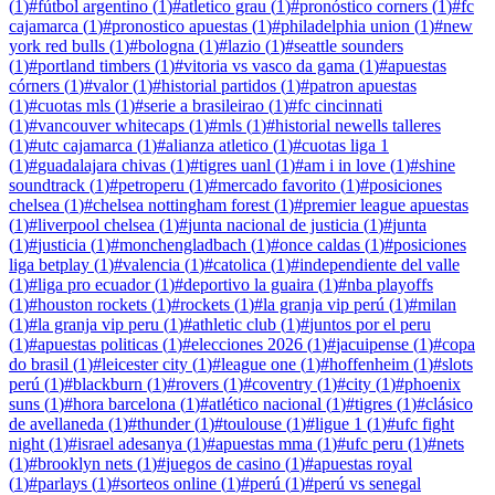
(
1
)
#
fútbol argentino
(
1
)
#
atletico grau
(
1
)
#
pronóstico corners
(
1
)
#
fc
cajamarca
(
1
)
#
pronostico apuestas
(
1
)
#
philadelphia union
(
1
)
#
new
york red bulls
(
1
)
#
bologna
(
1
)
#
lazio
(
1
)
#
seattle sounders
(
1
)
#
portland timbers
(
1
)
#
vitoria vs vasco da gama
(
1
)
#
apuestas
córners
(
1
)
#
valor
(
1
)
#
historial partidos
(
1
)
#
patron apuestas
(
1
)
#
cuotas mls
(
1
)
#
serie a brasileirao
(
1
)
#
fc cincinnati
(
1
)
#
vancouver whitecaps
(
1
)
#
mls
(
1
)
#
historial newells talleres
(
1
)
#
utc cajamarca
(
1
)
#
alianza atletico
(
1
)
#
cuotas liga 1
(
1
)
#
guadalajara chivas
(
1
)
#
tigres uanl
(
1
)
#
am i in love
(
1
)
#
shine
soundtrack
(
1
)
#
petroperu
(
1
)
#
mercado favorito
(
1
)
#
posiciones
chelsea
(
1
)
#
chelsea nottingham forest
(
1
)
#
premier league apuestas
(
1
)
#
liverpool chelsea
(
1
)
#
junta nacional de justicia
(
1
)
#
junta
(
1
)
#
justicia
(
1
)
#
monchengladbach
(
1
)
#
once caldas
(
1
)
#
posiciones
liga betplay
(
1
)
#
valencia
(
1
)
#
catolica
(
1
)
#
independiente del valle
(
1
)
#
liga pro ecuador
(
1
)
#
deportivo la guaira
(
1
)
#
nba playoffs
(
1
)
#
houston rockets
(
1
)
#
rockets
(
1
)
#
la granja vip perú
(
1
)
#
milan
(
1
)
#
la granja vip peru
(
1
)
#
athletic club
(
1
)
#
juntos por el peru
(
1
)
#
apuestas politicas
(
1
)
#
elecciones 2026
(
1
)
#
jacuipense
(
1
)
#
copa
do brasil
(
1
)
#
leicester city
(
1
)
#
league one
(
1
)
#
hoffenheim
(
1
)
#
slots
perú
(
1
)
#
blackburn
(
1
)
#
rovers
(
1
)
#
coventry
(
1
)
#
city
(
1
)
#
phoenix
suns
(
1
)
#
hora barcelona
(
1
)
#
atlético nacional
(
1
)
#
tigres
(
1
)
#
clásico
de avellaneda
(
1
)
#
thunder
(
1
)
#
toulouse
(
1
)
#
ligue 1
(
1
)
#
ufc fight
night
(
1
)
#
israel adesanya
(
1
)
#
apuestas mma
(
1
)
#
ufc peru
(
1
)
#
nets
(
1
)
#
brooklyn nets
(
1
)
#
juegos de casino
(
1
)
#
apuestas royal
(
1
)
#
parlays
(
1
)
#
sorteos online
(
1
)
#
perú
(
1
)
#
perú vs senegal