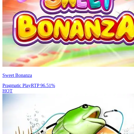
Sweet Bonanza
Pragmatic Play
RTP
96.51
%
HOT