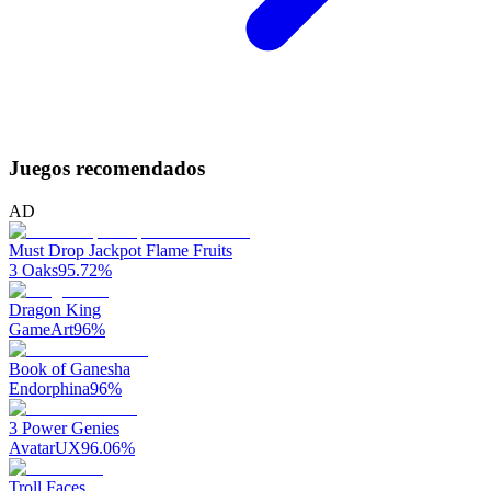
Juegos recomendados
AD
Must Drop Jackpot Flame Fruits
3 Oaks
95.72
%
Dragon King
GameArt
96
%
Book of Ganesha
Endorphina
96
%
3 Power Genies
AvatarUX
96.06
%
Troll Faces