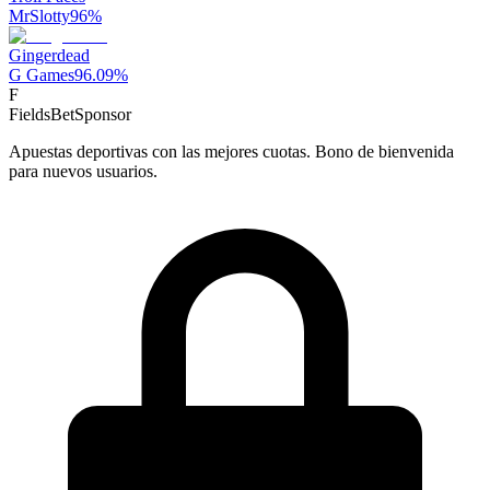
MrSlotty
96
%
Gingerdead
G Games
96.09
%
F
FieldsBet
Sponsor
Apuestas deportivas con las mejores cuotas. Bono de bienvenida
para nuevos usuarios.