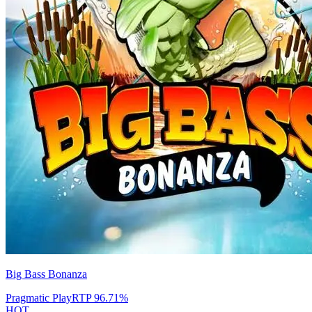
Big Bass Bonanza
Pragmatic Play
RTP
96.71
%
HOT