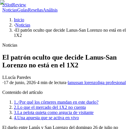
S
SlotReview
Noticias
Guías
Reseñas
Análisis
Inicio
›
Noticias
›
El patrón oculto que decide Lanus-San Lorenzo no está en el
1X2
Noticias
El patrón oculto que decide Lanus-San
Lorenzo no está en el 1X2
L
Lucía Paredes
·
17 de junio, 2026
·
4 min
de lectura
·
lanus
san lorenzo
liga profesional
Contenido del artículo
1.
¿Por qué los córneres mandan en este duelo?
2.
Lo que el mercado del 1X2 no cuenta
3.
La pelota quieta como argucia de visitante
4.
Una apuesta que se activa en vivo
El duelo entre Lanús y San Lorenzo del domingo 26 de julio no