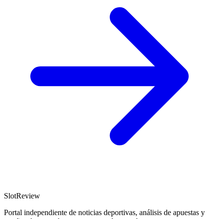
SlotReview
Portal independiente de noticias deportivas, análisis de apuestas y