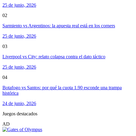
25 de junio, 2026
02
Sarmiento vs Argentinos: la apuesta real está en los corners
25 de junio, 2026
03
Liverpool vs City: relato colapsa contra el dato táctico
25 de junio, 2026
04
Botafogo vs Santos: por qué la cuota 1.90 esconde una trampa
histórica
24 de junio, 2026
Juegos destacados
AD