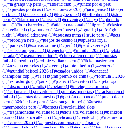
(
1
)
#
la granja vip peru
(
1
)
#
athletic club
(
1
)
#
juntos por el peru
(
1
)
#
apuestas politicas
(
1
)
#
elecciones 2026
(
1
)
#
jacuipense
(
1
)
#
copa
do brasil
(
1
)
#
leicester city
(
1
)
#
league one
(
1
)
#
hoffenheim
(
1
)
#
slots
perú
(
1
)
#
blackburn
(
1
)
#
rovers
(
1
)
#
coventry
(
1
)
#
city
(
1
)
#
phoenix
suns
(
1
)
#
hora barcelona
(
1
)
#
atlético nacional
(
1
)
#
tigres
(
1
)
#
clásico
de avellaneda
(
1
)
#
thunder
(
1
)
#
toulouse
(
1
)
#
ligue 1
(
1
)
#
ufc fight
night
(
1
)
#
israel adesanya
(
1
)
#
apuestas mma
(
1
)
#
ufc peru
(
1
)
#
nets
(
1
)
#
brooklyn nets
(
1
)
#
juegos de casino
(
1
)
#
apuestas royal
(
1
)
#
parlays
(
1
)
#
sorteos online
(
1
)
#
perú
(
1
)
#
perú vs senegal
(
1
)
#
selección peruana
(
1
)
#
repechaje
(
1
)
#
mundial 2026
(
1
)
#
pelota
parada
(
1
)
#
arsenal femenino
(
1
)
#
chelsea femenino
(
1
)
#
apuestas
fútbol femenino
(
1
)
#
robbie williams peru
(
1
)
#
ticketmaster peru
(
1
)
#
reventa entradas
(
1
)
#
bayern
(
1
)
#
union berlin
(
1
)
#
venezuela
(
1
)
#
mundial beisbol 2026
(
1
)
#
estados unidos
(
1
)
#
concacaf
champions cup
(
1
)
#
f1
(
1
)
#
gran premio de china
(
1
)
#
formula 1 2026
(
1
)
#
estrasburgo
(
1
)
#
paris
(
1
)
#
juarez
(
1
)
#
everton
(
1
)
#
tarjeta roja
(
1
)
#
disciplina
(
1
)
#
bulls
(
1
)
#
betano
(
1
)
#
inteligencia artificial
(
1
)
#
cajamarca
(
1
)
#
leverkusen
(
1
)
#
cuotas apuestas
(
1
)
#
racismo en el
futbol
(
1
)
#
cuotas de apuestas
(
1
)
#
gestión de banca
(
1
)
#
precio dolar
peru
(
1
)
#
dolar hoy peru
(
1
)
#
estrategia futbol
(
1
)
#
reseña
tragamonedas peru
(
1
)
#
hornets
(
1
)
#
volatilidad slots
(
1
)
#
tragamonedas volatilidad
(
1
)
#
slots alta volatilidad
(
1
)
#
bankroll
casino
(
1
)
#
alianza atlético
(
1
)
#
pelicans
(
1
)
#
bankroll
(
1
)
#
madureira
(
1
)
#
carioca 2026
(
1
)
#
apuestas combinadas
(
1
)
#
parlay
(
1
)
#
acumulador
(
1
)
#
apuesta multiple
(
1
)
#
como
(
1
)
#
inter
(
1
)
#
copa