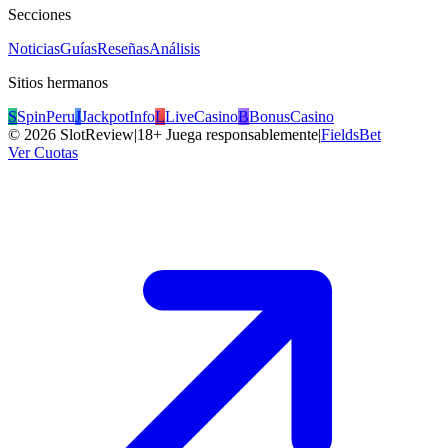
Secciones
Noticias
Guías
Reseñas
Análisis
Sitios hermanos
S
SpinPeru
J
JackpotInfo
L
LiveCasino
B
BonusCasino
©
2026
SlotReview
|
18+ Juega responsablemente
|
FieldsBet
Ver Cuotas