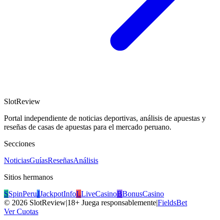
SlotReview
Portal independiente de noticias deportivas, análisis de apuestas y
reseñas de casas de apuestas para el mercado peruano.
Secciones
Noticias
Guías
Reseñas
Análisis
Sitios hermanos
S
SpinPeru
J
JackpotInfo
L
LiveCasino
B
BonusCasino
©
2026
SlotReview
|
18+ Juega responsablemente
|
FieldsBet
Ver Cuotas