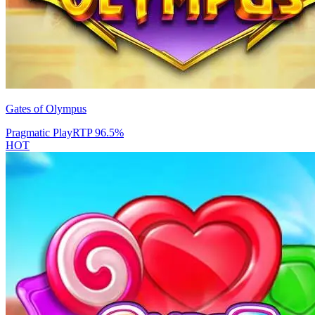
Gates of Olympus
Pragmatic Play
RTP
96.5
%
HOT