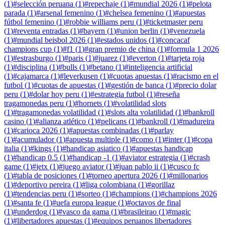
(
1
)
#
selección peruana
(
1
)
#
repechaje
(
1
)
#
mundial 2026
(
1
)
#
pelota
parada
(
1
)
#
arsenal femenino
(
1
)
#
chelsea femenino
(
1
)
#
apuestas
fútbol femenino
(
1
)
#
robbie williams peru
(
1
)
#
ticketmaster peru
(
1
)
#
reventa entradas
(
1
)
#
bayern
(
1
)
#
union berlin
(
1
)
#
venezuela
(
1
)
#
mundial beisbol 2026
(
1
)
#
estados unidos
(
1
)
#
concacaf
champions cup
(
1
)
#
f1
(
1
)
#
gran premio de china
(
1
)
#
formula 1 2026
(
1
)
#
estrasburgo
(
1
)
#
paris
(
1
)
#
juarez
(
1
)
#
everton
(
1
)
#
tarjeta roja
(
1
)
#
disciplina
(
1
)
#
bulls
(
1
)
#
betano
(
1
)
#
inteligencia artificial
(
1
)
#
cajamarca
(
1
)
#
leverkusen
(
1
)
#
cuotas apuestas
(
1
)
#
racismo en el
futbol
(
1
)
#
cuotas de apuestas
(
1
)
#
gestión de banca
(
1
)
#
precio dolar
peru
(
1
)
#
dolar hoy peru
(
1
)
#
estrategia futbol
(
1
)
#
reseña
tragamonedas peru
(
1
)
#
hornets
(
1
)
#
volatilidad slots
(
1
)
#
tragamonedas volatilidad
(
1
)
#
slots alta volatilidad
(
1
)
#
bankroll
casino
(
1
)
#
alianza atlético
(
1
)
#
pelicans
(
1
)
#
bankroll
(
1
)
#
madureira
(
1
)
#
carioca 2026
(
1
)
#
apuestas combinadas
(
1
)
#
parlay
(
1
)
#
acumulador
(
1
)
#
apuesta multiple
(
1
)
#
como
(
1
)
#
inter
(
1
)
#
copa
italia
(
1
)
#
kings
(
1
)
#
handicap asiatico
(
1
)
#
apuestas handicap
(
1
)
#
handicap 0.5
(
1
)
#
handicap -1
(
1
)
#
aviator estrategia
(
1
)
#
crash
game
(
1
)
#
jetx
(
1
)
#
juego aviator
(
1
)
#
juan pablo ii
(
1
)
#
cusco fc
(
1
)
#
tabla de posiciones
(
1
)
#
torneo apertura 2026
(
1
)
#
millonarios
(
1
)
#
deportivo pereira
(
1
)
#
liga colombiana
(
1
)
#
gorillaz
(
1
)
#
tendencias peru
(
1
)
#
sorteo
(
1
)
#
champions
(
1
)
#
champions 2026
(
1
)
#
santa fe
(
1
)
#
uefa europa league
(
1
)
#
octavos de final
(
1
)
#
underdog
(
1
)
#
vasco da gama
(
1
)
#
brasileirao
(
1
)
#
magic
(
1
)
#
libertadores apuestas
(
1
)
#
equipos peruanos libertadores