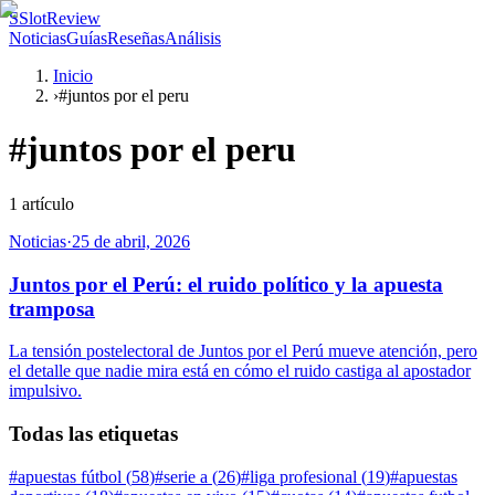
S
SlotReview
Noticias
Guías
Reseñas
Análisis
Inicio
›
#juntos por el peru
#
juntos por el peru
1
artículo
Noticias
·
25 de abril, 2026
Juntos por el Perú: el ruido político y la apuesta
tramposa
La tensión postelectoral de Juntos por el Perú mueve atención, pero
el detalle que nadie mira está en cómo el ruido castiga al apostador
impulsivo.
Todas las etiquetas
#
apuestas fútbol
(
58
)
#
serie a
(
26
)
#
liga profesional
(
19
)
#
apuestas