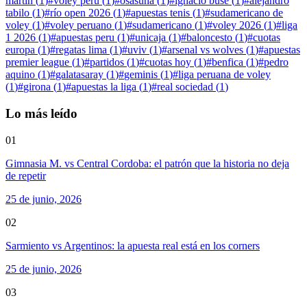
martin
(
1
)
#
voley peru
(
1
)
#
osasuna
(
1
)
#
ignacio buse
(
1
)
#
alejandro
tabilo
(
1
)
#
río open 2026
(
1
)
#
apuestas tenis
(
1
)
#
sudamericano de
voley
(
1
)
#
voley peruano
(
1
)
#
sudamericano
(
1
)
#
voley 2026
(
1
)
#
liga
1 2026
(
1
)
#
apuestas peru
(
1
)
#
unicaja
(
1
)
#
baloncesto
(
1
)
#
cuotas
europa
(
1
)
#
regatas lima
(
1
)
#
uviv
(
1
)
#
arsenal vs wolves
(
1
)
#
apuestas
premier league
(
1
)
#
partidos
(
1
)
#
cuotas hoy
(
1
)
#
benfica
(
1
)
#
pedro
aquino
(
1
)
#
galatasaray
(
1
)
#
geminis
(
1
)
#
liga peruana de voley
(
1
)
#
girona
(
1
)
#
apuestas la liga
(
1
)
#
real sociedad
(
1
)
Lo más leído
01
Gimnasia M. vs Central Cordoba: el patrón que la historia no deja
de repetir
25 de junio, 2026
02
Sarmiento vs Argentinos: la apuesta real está en los corners
25 de junio, 2026
03