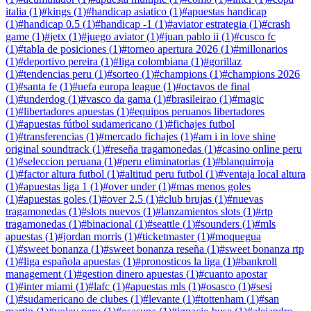
italia
(
1
)
#
kings
(
1
)
#
handicap asiatico
(
1
)
#
apuestas handicap
(
1
)
#
handicap 0.5
(
1
)
#
handicap -1
(
1
)
#
aviator estrategia
(
1
)
#
crash
game
(
1
)
#
jetx
(
1
)
#
juego aviator
(
1
)
#
juan pablo ii
(
1
)
#
cusco fc
(
1
)
#
tabla de posiciones
(
1
)
#
torneo apertura 2026
(
1
)
#
millonarios
(
1
)
#
deportivo pereira
(
1
)
#
liga colombiana
(
1
)
#
gorillaz
(
1
)
#
tendencias peru
(
1
)
#
sorteo
(
1
)
#
champions
(
1
)
#
champions 2026
(
1
)
#
santa fe
(
1
)
#
uefa europa league
(
1
)
#
octavos de final
(
1
)
#
underdog
(
1
)
#
vasco da gama
(
1
)
#
brasileirao
(
1
)
#
magic
(
1
)
#
libertadores apuestas
(
1
)
#
equipos peruanos libertadores
(
1
)
#
apuestas fútbol sudamericano
(
1
)
#
fichajes futbol
(
1
)
#
transferencias
(
1
)
#
mercado fichajes
(
1
)
#
am i in love shine
original soundtrack
(
1
)
#
reseña tragamonedas
(
1
)
#
casino online peru
(
1
)
#
seleccion peruana
(
1
)
#
peru eliminatorias
(
1
)
#
blanquirroja
(
1
)
#
factor altura futbol
(
1
)
#
altitud peru futbol
(
1
)
#
ventaja local altura
(
1
)
#
apuestas liga 1
(
1
)
#
over under
(
1
)
#
mas menos goles
(
1
)
#
apuestas goles
(
1
)
#
over 2.5
(
1
)
#
club brujas
(
1
)
#
nuevas
tragamonedas
(
1
)
#
slots nuevos
(
1
)
#
lanzamientos slots
(
1
)
#
rtp
tragamonedas
(
1
)
#
binacional
(
1
)
#
seattle
(
1
)
#
sounders
(
1
)
#
mls
apuestas
(
1
)
#
jordan morris
(
1
)
#
ticketmaster
(
1
)
#
moquegua
(
1
)
#
sweet bonanza
(
1
)
#
sweet bonanza reseña
(
1
)
#
sweet bonanza rtp
(
1
)
#
liga española apuestas
(
1
)
#
pronosticos la liga
(
1
)
#
bankroll
management
(
1
)
#
gestion dinero apuestas
(
1
)
#
cuanto apostar
(
1
)
#
inter miami
(
1
)
#
lafc
(
1
)
#
apuestas mls
(
1
)
#
osasco
(
1
)
#
sesi
(
1
)
#
sudamericano de clubes
(
1
)
#
levante
(
1
)
#
tottenham
(
1
)
#
san