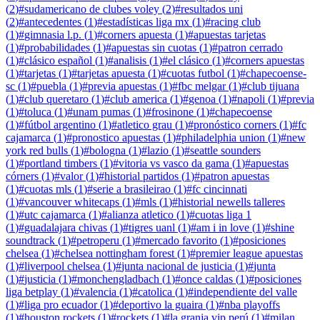
(
2
)
#
sudamericano de clubes voley
(
2
)
#
resultados uni
(
2
)
#
antecedentes
(
1
)
#
estadísticas liga mx
(
1
)
#
racing club
(
1
)
#
gimnasia l.p.
(
1
)
#
corners apuesta
(
1
)
#
apuestas tarjetas
(
1
)
#
probabilidades
(
1
)
#
apuestas sin cuotas
(
1
)
#
patron cerrado
(
1
)
#
clásico español
(
1
)
#
analisis
(
1
)
#
el clásico
(
1
)
#
corners apuestas
(
1
)
#
tarjetas
(
1
)
#
tarjetas apuesta
(
1
)
#
cuotas futbol
(
1
)
#
chapecoense-
sc
(
1
)
#
puebla
(
1
)
#
previa apuestas
(
1
)
#
fbc melgar
(
1
)
#
club tijuana
(
1
)
#
club queretaro
(
1
)
#
club america
(
1
)
#
genoa
(
1
)
#
napoli
(
1
)
#
previa
(
1
)
#
toluca
(
1
)
#
unam pumas
(
1
)
#
frosinone
(
1
)
#
chapecoense
(
1
)
#
fútbol argentino
(
1
)
#
atletico grau
(
1
)
#
pronóstico corners
(
1
)
#
fc
cajamarca
(
1
)
#
pronostico apuestas
(
1
)
#
philadelphia union
(
1
)
#
new
york red bulls
(
1
)
#
bologna
(
1
)
#
lazio
(
1
)
#
seattle sounders
(
1
)
#
portland timbers
(
1
)
#
vitoria vs vasco da gama
(
1
)
#
apuestas
córners
(
1
)
#
valor
(
1
)
#
historial partidos
(
1
)
#
patron apuestas
(
1
)
#
cuotas mls
(
1
)
#
serie a brasileirao
(
1
)
#
fc cincinnati
(
1
)
#
vancouver whitecaps
(
1
)
#
mls
(
1
)
#
historial newells talleres
(
1
)
#
utc cajamarca
(
1
)
#
alianza atletico
(
1
)
#
cuotas liga 1
(
1
)
#
guadalajara chivas
(
1
)
#
tigres uanl
(
1
)
#
am i in love
(
1
)
#
shine
soundtrack
(
1
)
#
petroperu
(
1
)
#
mercado favorito
(
1
)
#
posiciones
chelsea
(
1
)
#
chelsea nottingham forest
(
1
)
#
premier league apuestas
(
1
)
#
liverpool chelsea
(
1
)
#
junta nacional de justicia
(
1
)
#
junta
(
1
)
#
justicia
(
1
)
#
monchengladbach
(
1
)
#
once caldas
(
1
)
#
posiciones
liga betplay
(
1
)
#
valencia
(
1
)
#
catolica
(
1
)
#
independiente del valle
(
1
)
#
liga pro ecuador
(
1
)
#
deportivo la guaira
(
1
)
#
nba playoffs
(
1
)
#
houston rockets
(
1
)
#
rockets
(
1
)
#
la granja vip perú
(
1
)
#
milan