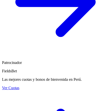
Patrocinador
FieldsBet
Las mejores cuotas y bonos de bienvenida en Perú.
Ver Cuotas