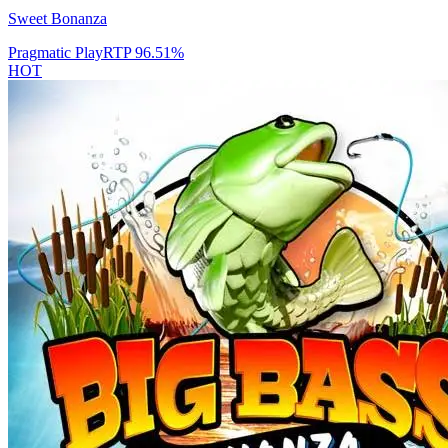
Sweet Bonanza
Pragmatic Play
RTP
96.51
%
HOT