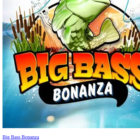
Big Bass Bonanza