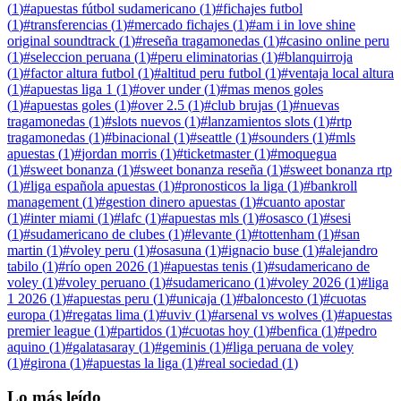
(
1
)
#
apuestas fútbol sudamericano
(
1
)
#
fichajes futbol
(
1
)
#
transferencias
(
1
)
#
mercado fichajes
(
1
)
#
am i in love shine
original soundtrack
(
1
)
#
reseña tragamonedas
(
1
)
#
casino online peru
(
1
)
#
seleccion peruana
(
1
)
#
peru eliminatorias
(
1
)
#
blanquirroja
(
1
)
#
factor altura futbol
(
1
)
#
altitud peru futbol
(
1
)
#
ventaja local altura
(
1
)
#
apuestas liga 1
(
1
)
#
over under
(
1
)
#
mas menos goles
(
1
)
#
apuestas goles
(
1
)
#
over 2.5
(
1
)
#
club brujas
(
1
)
#
nuevas
tragamonedas
(
1
)
#
slots nuevos
(
1
)
#
lanzamientos slots
(
1
)
#
rtp
tragamonedas
(
1
)
#
binacional
(
1
)
#
seattle
(
1
)
#
sounders
(
1
)
#
mls
apuestas
(
1
)
#
jordan morris
(
1
)
#
ticketmaster
(
1
)
#
moquegua
(
1
)
#
sweet bonanza
(
1
)
#
sweet bonanza reseña
(
1
)
#
sweet bonanza rtp
(
1
)
#
liga española apuestas
(
1
)
#
pronosticos la liga
(
1
)
#
bankroll
management
(
1
)
#
gestion dinero apuestas
(
1
)
#
cuanto apostar
(
1
)
#
inter miami
(
1
)
#
lafc
(
1
)
#
apuestas mls
(
1
)
#
osasco
(
1
)
#
sesi
(
1
)
#
sudamericano de clubes
(
1
)
#
levante
(
1
)
#
tottenham
(
1
)
#
san
martin
(
1
)
#
voley peru
(
1
)
#
osasuna
(
1
)
#
ignacio buse
(
1
)
#
alejandro
tabilo
(
1
)
#
río open 2026
(
1
)
#
apuestas tenis
(
1
)
#
sudamericano de
voley
(
1
)
#
voley peruano
(
1
)
#
sudamericano
(
1
)
#
voley 2026
(
1
)
#
liga
1 2026
(
1
)
#
apuestas peru
(
1
)
#
unicaja
(
1
)
#
baloncesto
(
1
)
#
cuotas
europa
(
1
)
#
regatas lima
(
1
)
#
uviv
(
1
)
#
arsenal vs wolves
(
1
)
#
apuestas
premier league
(
1
)
#
partidos
(
1
)
#
cuotas hoy
(
1
)
#
benfica
(
1
)
#
pedro
aquino
(
1
)
#
galatasaray
(
1
)
#
geminis
(
1
)
#
liga peruana de voley
(
1
)
#
girona
(
1
)
#
apuestas la liga
(
1
)
#
real sociedad
(
1
)
Lo más leído