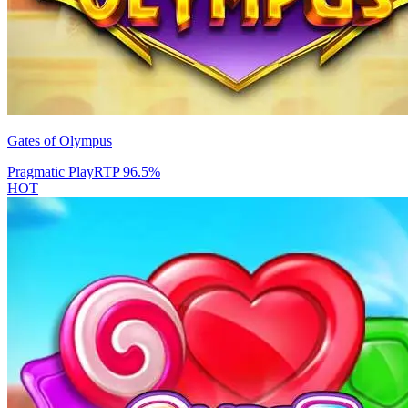
Gates of Olympus
Pragmatic Play
RTP
96.5
%
HOT