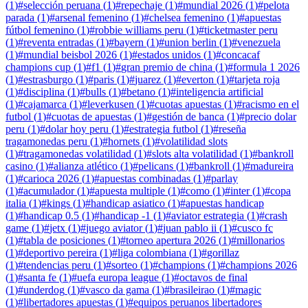
(
1
)
#
selección peruana
(
1
)
#
repechaje
(
1
)
#
mundial 2026
(
1
)
#
pelota
parada
(
1
)
#
arsenal femenino
(
1
)
#
chelsea femenino
(
1
)
#
apuestas
fútbol femenino
(
1
)
#
robbie williams peru
(
1
)
#
ticketmaster peru
(
1
)
#
reventa entradas
(
1
)
#
bayern
(
1
)
#
union berlin
(
1
)
#
venezuela
(
1
)
#
mundial beisbol 2026
(
1
)
#
estados unidos
(
1
)
#
concacaf
champions cup
(
1
)
#
f1
(
1
)
#
gran premio de china
(
1
)
#
formula 1 2026
(
1
)
#
estrasburgo
(
1
)
#
paris
(
1
)
#
juarez
(
1
)
#
everton
(
1
)
#
tarjeta roja
(
1
)
#
disciplina
(
1
)
#
bulls
(
1
)
#
betano
(
1
)
#
inteligencia artificial
(
1
)
#
cajamarca
(
1
)
#
leverkusen
(
1
)
#
cuotas apuestas
(
1
)
#
racismo en el
futbol
(
1
)
#
cuotas de apuestas
(
1
)
#
gestión de banca
(
1
)
#
precio dolar
peru
(
1
)
#
dolar hoy peru
(
1
)
#
estrategia futbol
(
1
)
#
reseña
tragamonedas peru
(
1
)
#
hornets
(
1
)
#
volatilidad slots
(
1
)
#
tragamonedas volatilidad
(
1
)
#
slots alta volatilidad
(
1
)
#
bankroll
casino
(
1
)
#
alianza atlético
(
1
)
#
pelicans
(
1
)
#
bankroll
(
1
)
#
madureira
(
1
)
#
carioca 2026
(
1
)
#
apuestas combinadas
(
1
)
#
parlay
(
1
)
#
acumulador
(
1
)
#
apuesta multiple
(
1
)
#
como
(
1
)
#
inter
(
1
)
#
copa
italia
(
1
)
#
kings
(
1
)
#
handicap asiatico
(
1
)
#
apuestas handicap
(
1
)
#
handicap 0.5
(
1
)
#
handicap -1
(
1
)
#
aviator estrategia
(
1
)
#
crash
game
(
1
)
#
jetx
(
1
)
#
juego aviator
(
1
)
#
juan pablo ii
(
1
)
#
cusco fc
(
1
)
#
tabla de posiciones
(
1
)
#
torneo apertura 2026
(
1
)
#
millonarios
(
1
)
#
deportivo pereira
(
1
)
#
liga colombiana
(
1
)
#
gorillaz
(
1
)
#
tendencias peru
(
1
)
#
sorteo
(
1
)
#
champions
(
1
)
#
champions 2026
(
1
)
#
santa fe
(
1
)
#
uefa europa league
(
1
)
#
octavos de final
(
1
)
#
underdog
(
1
)
#
vasco da gama
(
1
)
#
brasileirao
(
1
)
#
magic
(
1
)
#
libertadores apuestas
(
1
)
#
equipos peruanos libertadores