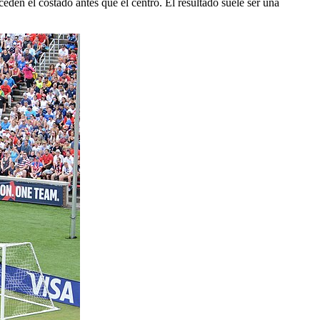
eden el costado antes que el centro. El resultado suele ser una