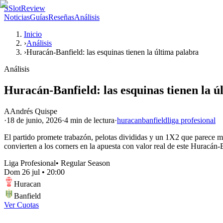
S
SlotReview
Noticias
Guías
Reseñas
Análisis
Inicio
›
Análisis
›
Huracán-Banfield: las esquinas tienen la última palabra
Análisis
Huracán-Banfield: las esquinas tienen la ú
A
Andrés Quispe
·
18 de junio, 2026
·
4 min
de lectura
·
huracan
banfield
liga profesional
El partido promete trabazón, pelotas divididas y un 1X2 que parece mo
convierten a los corners en la apuesta con valor real de este Huracán-
Liga Profesional
•
Regular Season
Dom 26 jul
•
20:00
Huracan
Banfield
Ver Cuotas