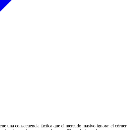
iene una consecuencia táctica que el mercado masivo ignora: el córner