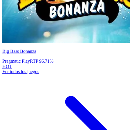
Big Bass Bonanza
Pragmatic Play
RTP
96.71
%
HOT
Ver todos los juegos