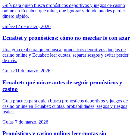
Guía para quien busca pronósticos deportivos y juegos de casino
online en Ecuabet: qué mirar, qué ignorar y dónde puedes perder
dinero rápido.
Guías
·
12 de marzo, 2026
Ecuabet y pronósticos: cómo no mezclar fe con azar
Una guía real para quien busca pronósticos deportivos, juegos de
casino online y Ecuabet: leer cuotas, separar sesgos y evitar perder
de más.
Guías
·
11 de marzo, 2026
Ecuabet: qué mirar antes de seguir pronósticos y
casino
Guía práctica para quien busca pronósticos deportivos y juegos de
casino online en Ecuabet: cuotas, probabilidades, sesgos y riesgos
reales.
Guías
·
7 de marzo, 2026
Pronósticos y casino online: leer cuotas sin