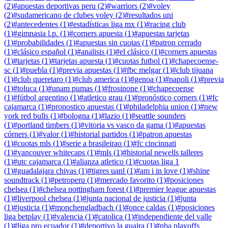
(
2
)
#
apuestas deportivas peru
(
2
)
#
warriors
(
2
)
#
voley
(
2
)
#
sudamericano de clubes voley
(
2
)
#
resultados uni
(
2
)
#
antecedentes
(
1
)
#
estadísticas liga mx
(
1
)
#
racing club
(
1
)
#
gimnasia l.p.
(
1
)
#
corners apuesta
(
1
)
#
apuestas tarjetas
(
1
)
#
probabilidades
(
1
)
#
apuestas sin cuotas
(
1
)
#
patron cerrado
(
1
)
#
clásico español
(
1
)
#
analisis
(
1
)
#
el clásico
(
1
)
#
corners apuestas
(
1
)
#
tarjetas
(
1
)
#
tarjetas apuesta
(
1
)
#
cuotas futbol
(
1
)
#
chapecoense-
sc
(
1
)
#
puebla
(
1
)
#
previa apuestas
(
1
)
#
fbc melgar
(
1
)
#
club tijuana
(
1
)
#
club queretaro
(
1
)
#
club america
(
1
)
#
genoa
(
1
)
#
napoli
(
1
)
#
previa
(
1
)
#
toluca
(
1
)
#
unam pumas
(
1
)
#
frosinone
(
1
)
#
chapecoense
(
1
)
#
fútbol argentino
(
1
)
#
atletico grau
(
1
)
#
pronóstico corners
(
1
)
#
fc
cajamarca
(
1
)
#
pronostico apuestas
(
1
)
#
philadelphia union
(
1
)
#
new
york red bulls
(
1
)
#
bologna
(
1
)
#
lazio
(
1
)
#
seattle sounders
(
1
)
#
portland timbers
(
1
)
#
vitoria vs vasco da gama
(
1
)
#
apuestas
córners
(
1
)
#
valor
(
1
)
#
historial partidos
(
1
)
#
patron apuestas
(
1
)
#
cuotas mls
(
1
)
#
serie a brasileirao
(
1
)
#
fc cincinnati
(
1
)
#
vancouver whitecaps
(
1
)
#
mls
(
1
)
#
historial newells talleres
(
1
)
#
utc cajamarca
(
1
)
#
alianza atletico
(
1
)
#
cuotas liga 1
(
1
)
#
guadalajara chivas
(
1
)
#
tigres uanl
(
1
)
#
am i in love
(
1
)
#
shine
soundtrack
(
1
)
#
petroperu
(
1
)
#
mercado favorito
(
1
)
#
posiciones
chelsea
(
1
)
#
chelsea nottingham forest
(
1
)
#
premier league apuestas
(
1
)
#
liverpool chelsea
(
1
)
#
junta nacional de justicia
(
1
)
#
junta
(
1
)
#
justicia
(
1
)
#
monchengladbach
(
1
)
#
once caldas
(
1
)
#
posiciones
liga betplay
(
1
)
#
valencia
(
1
)
#
catolica
(
1
)
#
independiente del valle
(
1
)
#
liga pro ecuador
(
1
)
#
deportivo la guaira
(
1
)
#
nba playoffs