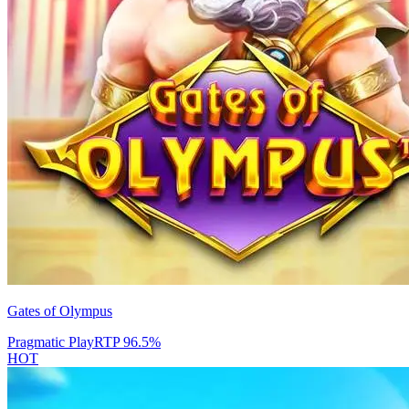
Gates of Olympus
Pragmatic Play
RTP
96.5
%
HOT