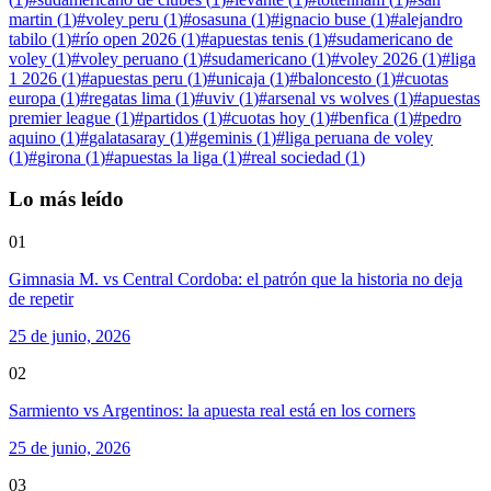
martin
(
1
)
#
voley peru
(
1
)
#
osasuna
(
1
)
#
ignacio buse
(
1
)
#
alejandro
tabilo
(
1
)
#
río open 2026
(
1
)
#
apuestas tenis
(
1
)
#
sudamericano de
voley
(
1
)
#
voley peruano
(
1
)
#
sudamericano
(
1
)
#
voley 2026
(
1
)
#
liga
1 2026
(
1
)
#
apuestas peru
(
1
)
#
unicaja
(
1
)
#
baloncesto
(
1
)
#
cuotas
europa
(
1
)
#
regatas lima
(
1
)
#
uviv
(
1
)
#
arsenal vs wolves
(
1
)
#
apuestas
premier league
(
1
)
#
partidos
(
1
)
#
cuotas hoy
(
1
)
#
benfica
(
1
)
#
pedro
aquino
(
1
)
#
galatasaray
(
1
)
#
geminis
(
1
)
#
liga peruana de voley
(
1
)
#
girona
(
1
)
#
apuestas la liga
(
1
)
#
real sociedad
(
1
)
Lo más leído
01
Gimnasia M. vs Central Cordoba: el patrón que la historia no deja
de repetir
25 de junio, 2026
02
Sarmiento vs Argentinos: la apuesta real está en los corners
25 de junio, 2026
03