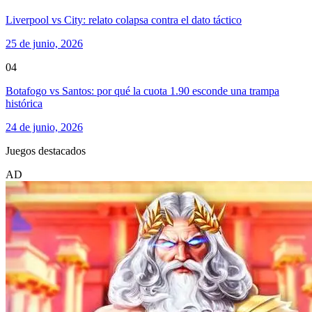
Liverpool vs City: relato colapsa contra el dato táctico
25 de junio, 2026
04
Botafogo vs Santos: por qué la cuota 1.90 esconde una trampa
histórica
24 de junio, 2026
Juegos destacados
AD