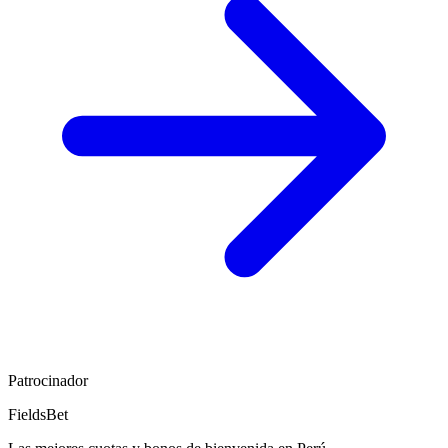
Patrocinador
FieldsBet