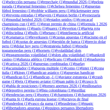
(
1
)
#
selección peruana
(
1
)
#
repechaje
(
1
)
#
mundial 2026
(
1
)
#
pelota
parada
(
1
)
#
arsenal femenino
(
1
)
#
chelsea femenino
(
1
)
#
apuestas
fútbol femenino
(
1
)
#
robbie williams peru
(
1
)
#
ticketmaster peru
(
1
)
#
reventa entradas
(
1
)
#
bayern
(
1
)
#
union berlin
(
1
)
#
venezuela
(
1
)
#
mundial beisbol 2026
(
1
)
#
estados unidos
(
1
)
#
concacaf
champions cup
(
1
)
#
f1
(
1
)
#
gran premio de china
(
1
)
#
formula 1 2026
(
1
)
#
estrasburgo
(
1
)
#
paris
(
1
)
#
juarez
(
1
)
#
everton
(
1
)
#
tarjeta roja
(
1
)
#
disciplina
(
1
)
#
bulls
(
1
)
#
betano
(
1
)
#
inteligencia artificial
(
1
)
#
cajamarca
(
1
)
#
leverkusen
(
1
)
#
cuotas apuestas
(
1
)
#
racismo en el
futbol
(
1
)
#
cuotas de apuestas
(
1
)
#
gestión de banca
(
1
)
#
precio dolar
peru
(
1
)
#
dolar hoy peru
(
1
)
#
estrategia futbol
(
1
)
#
reseña
tragamonedas peru
(
1
)
#
hornets
(
1
)
#
volatilidad slots
(
1
)
#
tragamonedas volatilidad
(
1
)
#
slots alta volatilidad
(
1
)
#
bankroll
casino
(
1
)
#
alianza atlético
(
1
)
#
pelicans
(
1
)
#
bankroll
(
1
)
#
madureira
(
1
)
#
carioca 2026
(
1
)
#
apuestas combinadas
(
1
)
#
parlay
(
1
)
#
acumulador
(
1
)
#
apuesta multiple
(
1
)
#
como
(
1
)
#
inter
(
1
)
#
copa
italia
(
1
)
#
kings
(
1
)
#
handicap asiatico
(
1
)
#
apuestas handicap
(
1
)
#
handicap 0.5
(
1
)
#
handicap -1
(
1
)
#
aviator estrategia
(
1
)
#
crash
game
(
1
)
#
jetx
(
1
)
#
juego aviator
(
1
)
#
juan pablo ii
(
1
)
#
cusco fc
(
1
)
#
tabla de posiciones
(
1
)
#
torneo apertura 2026
(
1
)
#
millonarios
(
1
)
#
deportivo pereira
(
1
)
#
liga colombiana
(
1
)
#
gorillaz
(
1
)
#
tendencias peru
(
1
)
#
sorteo
(
1
)
#
champions
(
1
)
#
champions 2026
(
1
)
#
santa fe
(
1
)
#
uefa europa league
(
1
)
#
octavos de final
(
1
)
#
underdog
(
1
)
#
vasco da gama
(
1
)
#
brasileirao
(
1
)
#
magic
(
1
)
#
libertadores apuestas
(
1
)
#
equipos peruanos libertadores