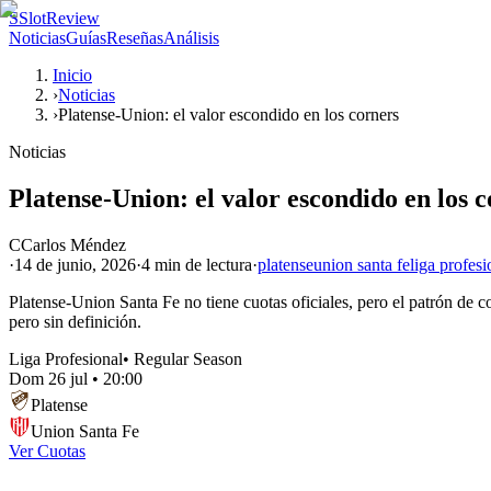
S
SlotReview
Noticias
Guías
Reseñas
Análisis
Inicio
›
Noticias
›
Platense-Union: el valor escondido en los corners
Noticias
Platense-Union: el valor escondido en los 
C
Carlos Méndez
·
14 de junio, 2026
·
4 min
de lectura
·
platense
union santa fe
liga profesi
Platense-Union Santa Fe no tiene cuotas oficiales, pero el patrón de co
pero sin definición.
Liga Profesional
•
Regular Season
Dom 26 jul
•
20:00
Platense
Union Santa Fe
Ver Cuotas