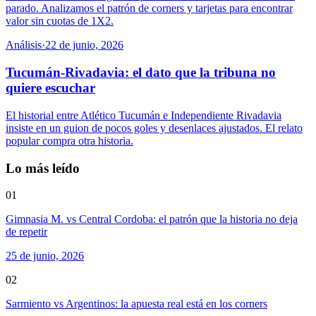
parado. Analizamos el patrón de corners y tarjetas para encontrar
valor sin cuotas de 1X2.
Análisis
·
22 de junio, 2026
Tucumán-Rivadavia: el dato que la tribuna no
quiere escuchar
El historial entre Atlético Tucumán e Independiente Rivadavia
insiste en un guion de pocos goles y desenlaces ajustados. El relato
popular compra otra historia.
Lo más leído
01
Gimnasia M. vs Central Cordoba: el patrón que la historia no deja
de repetir
25 de junio, 2026
02
Sarmiento vs Argentinos: la apuesta real está en los corners