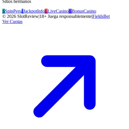
Sitios hermanos
S
SpinPeru
J
JackpotInfo
L
LiveCasino
B
BonusCasino
©
2026
SlotReview
|
18+ Juega responsablemente
|
FieldsBet
Ver Cuotas