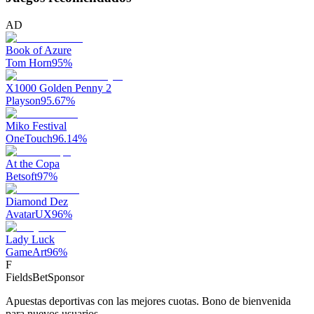
AD
Book of Azure
Tom Horn
95
%
X1000 Golden Penny 2
Playson
95.67
%
Miko Festival
OneTouch
96.14
%
At the Copa
Betsoft
97
%
Diamond Dez
AvatarUX
96
%
Lady Luck
GameArt
96
%
F
FieldsBet
Sponsor
Apuestas deportivas con las mejores cuotas. Bono de bienvenida
para nuevos usuarios.