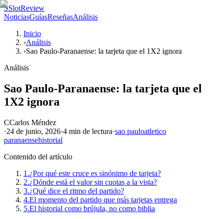
S
SlotReview
Noticias
Guías
Reseñas
Análisis
Inicio
›
Análisis
›
Sao Paulo-Paranaense: la tarjeta que el 1X2 ignora
Análisis
Sao Paulo-Paranaense: la tarjeta que el
1X2 ignora
C
Carlos Méndez
·
24 de junio, 2026
·
4 min
de lectura
·
sao paulo
atletico
paranaense
historial
Contenido del artículo
1.
¿Por qué este cruce es sinónimo de tarjeta?
2.
¿Dónde está el valor sin cuotas a la vista?
3.
¿Qué dice el ritmo del partido?
4.
El momento del partido que más tarjetas entrega
5.
El historial como brújula, no como biblia