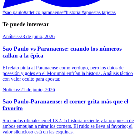
#
sao paulo
#
atletico paranaense
#
historial
#
apuestas tarjetas
Te puede interesar
Análisis
·
23 de junio, 2026
Sao Paulo vs Paranaense: cuando los números
callan a la épica
El relato pinta al Paranaense como verdugo, pero los datos de
posesión y goles en el Morumbi enfrían la historia. Análisis táctico
con valor oculto para apostar.
Noticias
·
21 de junio, 2026
Sao Paulo-Paranaense: el corner grita más que el
favorito
Sin cuotas oficiales en el 1X2, la historia reciente y la propuesta de
ambos empujan a mirar los corners. El ruido se lleva al favorito; el
valor silencioso está en las esquinas.