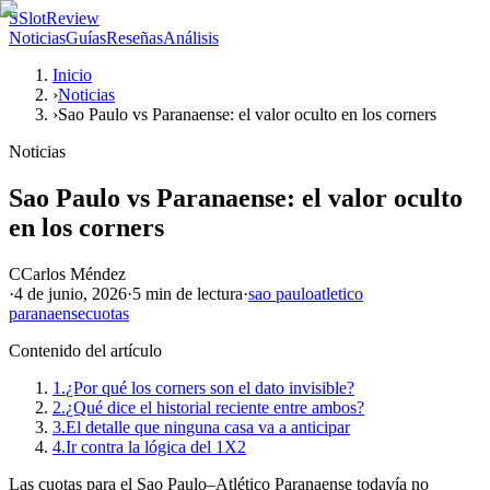
S
SlotReview
Noticias
Guías
Reseñas
Análisis
Inicio
›
Noticias
›
Sao Paulo vs Paranaense: el valor oculto en los corners
Noticias
Sao Paulo vs Paranaense: el valor oculto
en los corners
C
Carlos Méndez
·
4 de junio, 2026
·
5 min
de lectura
·
sao paulo
atletico
paranaense
cuotas
Contenido del artículo
1.
¿Por qué los corners son el dato invisible?
2.
¿Qué dice el historial reciente entre ambos?
3.
El detalle que ninguna casa va a anticipar
4.
Ir contra la lógica del 1X2
Las cuotas para el Sao Paulo–Atlético Paranaense todavía no