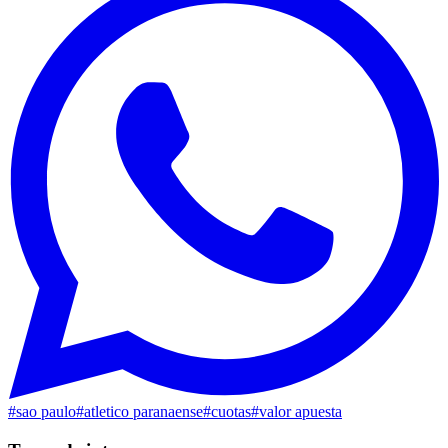
#
sao paulo
#
atletico paranaense
#
cuotas
#
valor apuesta