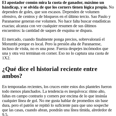
El apostador común mira la cuota de ganador, máximo un
hándicap, y se olvida de que los corners tienen lógica propia.
No
dependen de goles, que son escasos. Dependen de volumen
ofensivo, de centros y de bloqueos en el último tercio. Sao Paulo y
Paranaense generan ese volumen. No hace falta buscar estadísticas
exactas; alcanza con ver cualquier resumen de sus últimos
encuentros: la cantidad de saques de esquina se dispara.
El mercado, cuando finalmente ponga precios, sobrevalorará el
Morumbi porque es local. Pero la presión alta de Paranaense,
incluso de visita, no es una pose. Fuerza despejes incómodos que
una y otra vez terminan en corner. Eso no lo captura una cuota de
1X2.
¿Qué dice el historial reciente entre
ambos?
En temporadas recientes, los cruces entre estos dos planteles fueron
todo menos planchados. La tendencia es inequívoca: ritmo alto,
faltas en campo contrario y corners por encima de lo que insinúa
cualquier línea de gol. No me gusta hablar de promedios sin base
dura, pero el patrón se repitió lo suficiente para que uno sospeche
que las casas, cuando abran, pondrán una línea tímida, alrededor de
9.5.