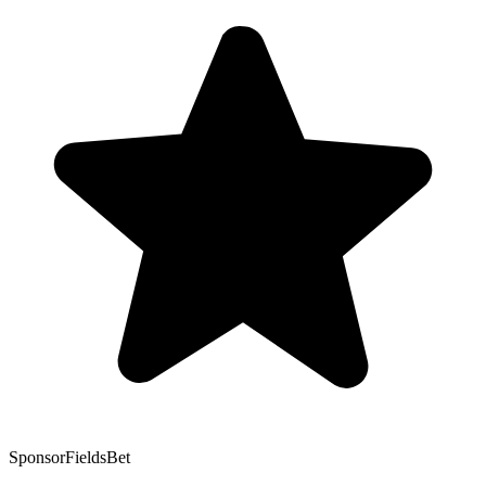
Sponsor
FieldsBet