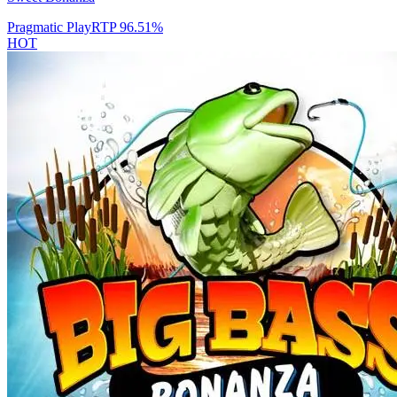
Pragmatic Play
RTP
96.51
%
HOT