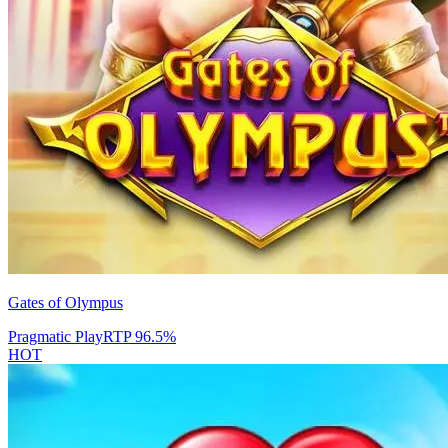
Gates of Olympus
Pragmatic Play
RTP
96.5
%
HOT