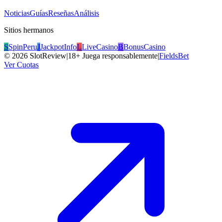
Noticias
Guías
Reseñas
Análisis
Sitios hermanos
S
SpinPeru
J
JackpotInfo
L
LiveCasino
B
BonusCasino
©
2026
SlotReview
|
18+ Juega responsablemente
|
FieldsBet
Ver Cuotas