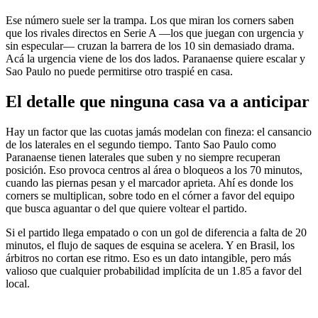
Ese número suele ser la trampa. Los que miran los corners saben
que los rivales directos en Serie A —los que juegan con urgencia y
sin especular— cruzan la barrera de los 10 sin demasiado drama.
Acá la urgencia viene de los dos lados. Paranaense quiere escalar y
Sao Paulo no puede permitirse otro traspié en casa.
El detalle que ninguna casa va a anticipar
Hay un factor que las cuotas jamás modelan con fineza: el cansancio
de los laterales en el segundo tiempo. Tanto Sao Paulo como
Paranaense tienen laterales que suben y no siempre recuperan
posición. Eso provoca centros al área o bloqueos a los 70 minutos,
cuando las piernas pesan y el marcador aprieta. Ahí es donde los
corners se multiplican, sobre todo en el córner a favor del equipo
que busca aguantar o del que quiere voltear el partido.
Si el partido llega empatado o con un gol de diferencia a falta de 20
minutos, el flujo de saques de esquina se acelera. Y en Brasil, los
árbitros no cortan ese ritmo. Eso es un dato intangible, pero más
valioso que cualquier probabilidad implícita de un 1.85 a favor del
local.