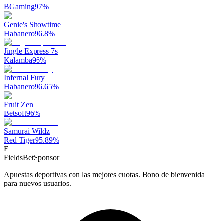
BGaming
97
%
Genie's Showtime
Habanero
96.8
%
Jingle Express 7s
Kalamba
96
%
Infernal Fury
Habanero
96.65
%
Fruit Zen
Betsoft
96
%
Samurai Wildz
Red Tiger
95.89
%
F
FieldsBet
Sponsor
Apuestas deportivas con las mejores cuotas. Bono de bienvenida
para nuevos usuarios.