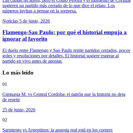
Las cuotas no abren, pero el Couto Pereira y el momento de Coritiba
sugieren un partido más cerrado de lo que dice el relato. Los
números invitan a pensar en la sorpresa.
Noticias
·
5 de junio, 2026
Flamengo-Sao Paulo: por qué el historial empuja a
ignorar al favorito
El duelo entre Flamengo y Sao Paulo repite partidos cerrados, pocos
goles y resoluciones por detalles. El historial sugiere esperar al
partido en vivo antes de apostar.
Lo más leído
01
Gimnasia M. vs Central Cordoba: el patrón que la historia no deja
de repetir
25 de junio, 2026
02
Sarmiento vs Argentinos: la apuesta real está en los corners