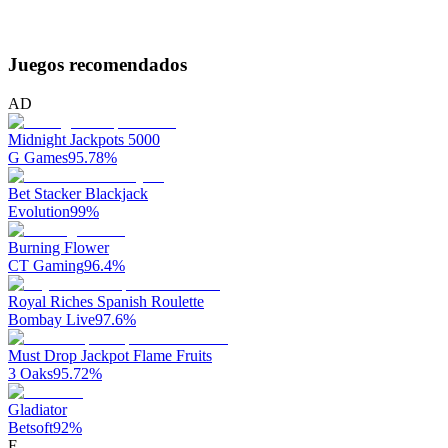
Juegos recomendados
AD
Midnight Jackpots 5000
G Games
95.78
%
Bet Stacker Blackjack
Evolution
99
%
Burning Flower
CT Gaming
96.4
%
Royal Riches Spanish Roulette
Bombay Live
97.6
%
Must Drop Jackpot Flame Fruits
3 Oaks
95.72
%
Gladiator
Betsoft
92
%
F