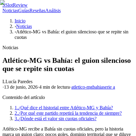
S
SlotReview
Noticias
Guías
Reseñas
Análisis
Inicio
›
Noticias
›
Atlético-MG vs Bahía: el guion silencioso que se repite sin
cuotas
Noticias
Atlético-MG vs Bahía: el guion silencioso
que se repite sin cuotas
L
Lucía Paredes
·
13 de junio, 2026
·
4 min
de lectura
·
atletico-mg
bahia
serie a
Contenido del artículo
1.
¿Qué dice el historial entre Atlético-MG y Bahía?
2.
¿Por qué este partido repetirá la tendencia de siempre?
3.
¿Dónde está el valor sin cuotas oficiales?
Atlético-MG recibe a Bahía sin cuotas oficiales, pero la historia
marca un guion claro: pocos goles, dominio territorial que se diluye