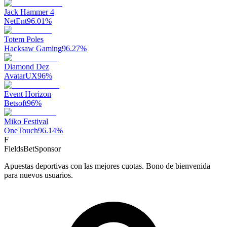
Jack Hammer 4
NetEnt
96.01
%
Totem Poles
Hacksaw Gaming
96.27
%
Diamond Dez
AvatarUX
96
%
Event Horizon
Betsoft
96
%
Miko Festival
OneTouch
96.14
%
F
FieldsBet
Sponsor
Apuestas deportivas con las mejores cuotas. Bono de bienvenida
para nuevos usuarios.