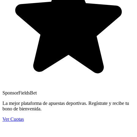
Sponsor
FieldsBet
La mejor plataforma de apuestas deportivas. Regístrate y recibe tu
bono de bienvenida.
Ver Cuotas