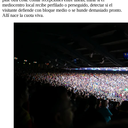
mediocentro local recibe perfilado o perseguido, detectar si el
visitante defiende con bloque medio o se hunde demasiado pronto.
Allí nace la cuota viva.