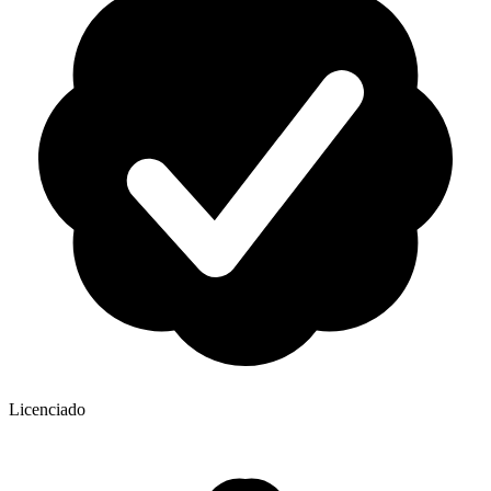
Licenciado