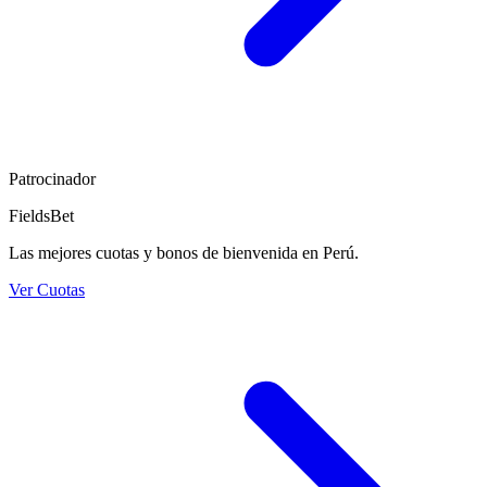
Patrocinador
FieldsBet
Las mejores cuotas y bonos de bienvenida en Perú.
Ver Cuotas