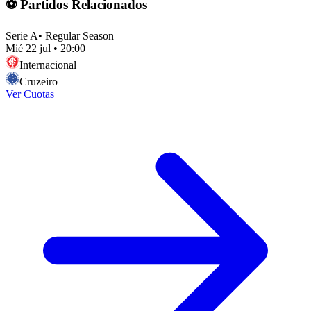
⚽ Partidos Relacionados
Serie A
•
Regular Season
Mié 22 jul
•
20:00
Internacional
Cruzeiro
Ver Cuotas