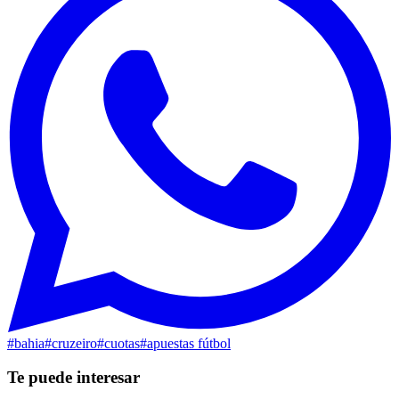
#
bahia
#
cruzeiro
#
cuotas
#
apuestas fútbol
Te puede interesar