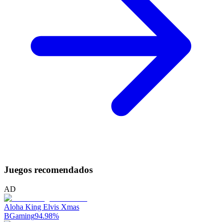
Juegos recomendados
AD
Aloha King Elvis Xmas
BGaming
94.98
%