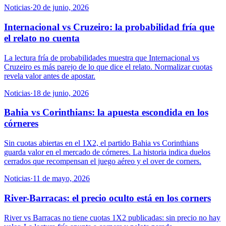
Noticias
·
20 de junio, 2026
Internacional vs Cruzeiro: la probabilidad fría que
el relato no cuenta
La lectura fría de probabilidades muestra que Internacional vs
Cruzeiro es más parejo de lo que dice el relato. Normalizar cuotas
revela valor antes de apostar.
Noticias
·
18 de junio, 2026
Bahia vs Corinthians: la apuesta escondida en los
córneres
Sin cuotas abiertas en el 1X2, el partido Bahia vs Corinthians
guarda valor en el mercado de córneres. La historia indica duelos
cerrados que recompensan el juego aéreo y el over de corners.
Noticias
·
11 de mayo, 2026
River-Barracas: el precio oculto está en los corners
River vs Barracas no tiene cuotas 1X2 publicadas: sin precio no hay