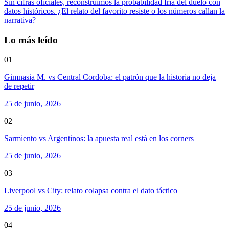
Sin cifras oficiales, reconstruimos la probabilidad fría del duelo con
datos históricos. ¿El relato del favorito resiste o los números callan la
narrativa?
Lo más leído
01
Gimnasia M. vs Central Cordoba: el patrón que la historia no deja
de repetir
25 de junio, 2026
02
Sarmiento vs Argentinos: la apuesta real está en los corners
25 de junio, 2026
03
Liverpool vs City: relato colapsa contra el dato táctico
25 de junio, 2026
04