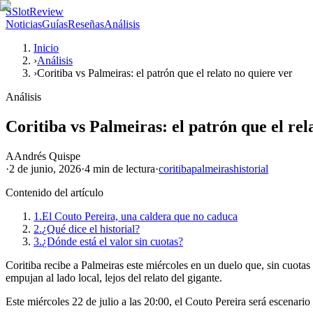
S
SlotReview
Noticias
Guías
Reseñas
Análisis
Inicio
›
Análisis
›
Coritiba vs Palmeiras: el patrón que el relato no quiere ver
Análisis
Coritiba vs Palmeiras: el patrón que el rel
A
Andrés Quispe
·
2 de junio, 2026
·
4 min
de lectura
·
coritiba
palmeiras
historial
Contenido del artículo
1.
El Couto Pereira, una caldera que no caduca
2.
¿Qué dice el historial?
3.
¿Dónde está el valor sin cuotas?
Coritiba recibe a Palmeiras este miércoles en un duelo que, sin cuotas
empujan al lado local, lejos del relato del gigante.
Este miércoles 22 de julio a las 20:00, el Couto Pereira será escenari