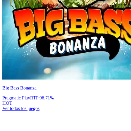
Big Bass Bonanza
Pragmatic Play
RTP
96.71
%
HOT
Ver todos los juegos