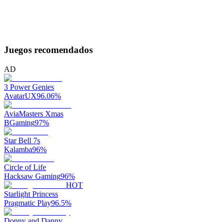
Juegos recomendados
AD
3 Power Genies
AvatarUX
96.06
%
AviaMasters Xmas
BGaming
97
%
Star Bell 7s
Kalamba
96
%
Circle of Life
Hacksaw Gaming
96
%
HOT
Starlight Princess
Pragmatic Play
96.5
%
Donny and Danny