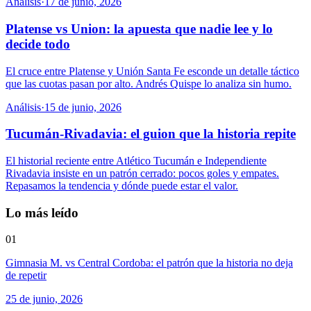
Análisis
·
17 de junio, 2026
Platense vs Union: la apuesta que nadie lee y lo
decide todo
El cruce entre Platense y Unión Santa Fe esconde un detalle táctico
que las cuotas pasan por alto. Andrés Quispe lo analiza sin humo.
Análisis
·
15 de junio, 2026
Tucumán-Rivadavia: el guion que la historia repite
El historial reciente entre Atlético Tucumán e Independiente
Rivadavia insiste en un patrón cerrado: pocos goles y empates.
Repasamos la tendencia y dónde puede estar el valor.
Lo más leído
01
Gimnasia M. vs Central Cordoba: el patrón que la historia no deja
de repetir
25 de junio, 2026