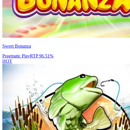
Sweet Bonanza
Pragmatic Play
RTP
96.51
%
HOT