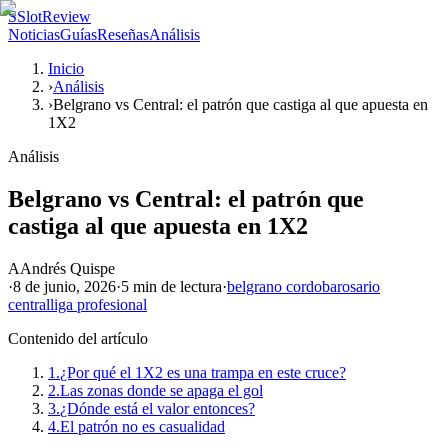
S
SlotReview
Noticias
Guías
Reseñas
Análisis
Inicio
›
Análisis
›
Belgrano vs Central: el patrón que castiga al que apuesta en
1X2
Análisis
Belgrano vs Central: el patrón que
castiga al que apuesta en 1X2
A
Andrés Quispe
·
8 de junio, 2026
·
5 min
de lectura
·
belgrano cordoba
rosario
central
liga profesional
Contenido del artículo
1.
¿Por qué el 1X2 es una trampa en este cruce?
2.
Las zonas donde se apaga el gol
3.
¿Dónde está el valor entonces?
4.
El patrón no es casualidad