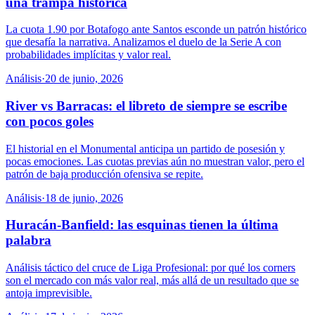
una trampa histórica
La cuota 1.90 por Botafogo ante Santos esconde un patrón histórico
que desafía la narrativa. Analizamos el duelo de la Serie A con
probabilidades implícitas y valor real.
Análisis
·
20 de junio, 2026
River vs Barracas: el libreto de siempre se escribe
con pocos goles
El historial en el Monumental anticipa un partido de posesión y
pocas emociones. Las cuotas previas aún no muestran valor, pero el
patrón de baja producción ofensiva se repite.
Análisis
·
18 de junio, 2026
Huracán-Banfield: las esquinas tienen la última
palabra
Análisis táctico del cruce de Liga Profesional: por qué los corners
son el mercado con más valor real, más allá de un resultado que se
antoja imprevisible.