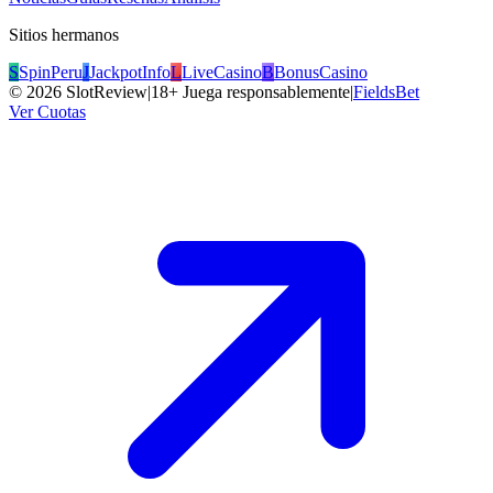
Sitios hermanos
S
SpinPeru
J
JackpotInfo
L
LiveCasino
B
BonusCasino
©
2026
SlotReview
|
18+ Juega responsablemente
|
FieldsBet
Ver Cuotas