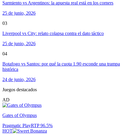
Sarmiento vs Argentinos: la apuesta real está en los corners
25 de junio, 2026
03
Liverpool vs City: relato colapsa contra el dato táctico
25 de junio, 2026
04
Botafogo vs Santos: por qué la cuota 1.90 esconde una trampa
histórica
24 de junio, 2026
Juegos destacados
AD
Gates of Olympus
Pragmatic Play
RTP
96.5
%
HOT