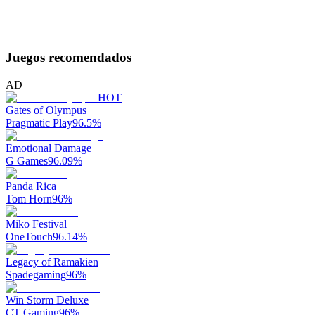
Juegos recomendados
AD
HOT
Gates of Olympus
Pragmatic Play
96.5
%
Emotional Damage
G Games
96.09
%
Panda Rica
Tom Horn
96
%
Miko Festival
OneTouch
96.14
%
Legacy of Ramakien
Spadegaming
96
%
Win Storm Deluxe
CT Gaming
96
%