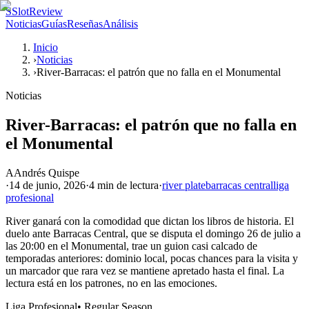
S
SlotReview
Noticias
Guías
Reseñas
Análisis
Inicio
›
Noticias
›
River-Barracas: el patrón que no falla en el Monumental
Noticias
River-Barracas: el patrón que no falla en
el Monumental
A
Andrés Quispe
·
14 de junio, 2026
·
4 min
de lectura
·
river plate
barracas central
liga
profesional
River ganará con la comodidad que dictan los libros de historia. El
duelo ante Barracas Central, que se disputa el domingo 26 de julio a
las 20:00 en el Monumental, trae un guion casi calcado de
temporadas anteriores: dominio local, pocas chances para la visita y
un marcador que rara vez se mantiene apretado hasta el final. La
lectura está en los patrones, no en las emociones.
Liga Profesional
•
Regular Season