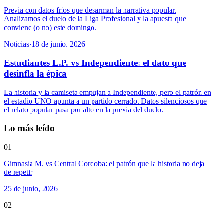
Previa con datos fríos que desarman la narrativa popular.
Analizamos el duelo de la Liga Profesional y la apuesta que
conviene (o no) este domingo.
Noticias
·
18 de junio, 2026
Estudiantes L.P. vs Independiente: el dato que
desinfla la épica
La historia y la camiseta empujan a Independiente, pero el patrón en
el estadio UNO apunta a un partido cerrado. Datos silenciosos que
el relato popular pasa por alto en la previa del duelo.
Lo más leído
01
Gimnasia M. vs Central Cordoba: el patrón que la historia no deja
de repetir
25 de junio, 2026
02