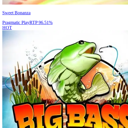
Sweet Bonanza
Pragmatic Play
RTP
96.51
%
HOT