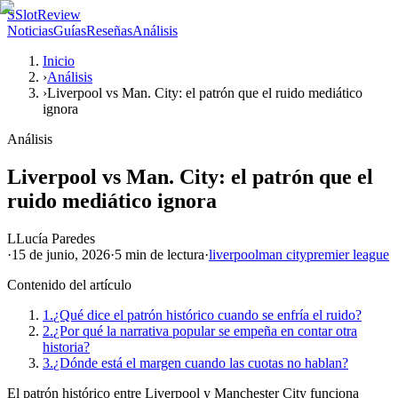
S
SlotReview
Noticias
Guías
Reseñas
Análisis
Inicio
›
Análisis
›
Liverpool vs Man. City: el patrón que el ruido mediático
ignora
Análisis
Liverpool vs Man. City: el patrón que el
ruido mediático ignora
L
Lucía Paredes
·
15 de junio, 2026
·
5 min
de lectura
·
liverpool
man city
premier league
Contenido del artículo
1.
¿Qué dice el patrón histórico cuando se enfría el ruido?
2.
¿Por qué la narrativa popular se empeña en contar otra
historia?
3.
¿Dónde está el margen cuando las cuotas no hablan?
El patrón histórico entre Liverpool y Manchester City funciona