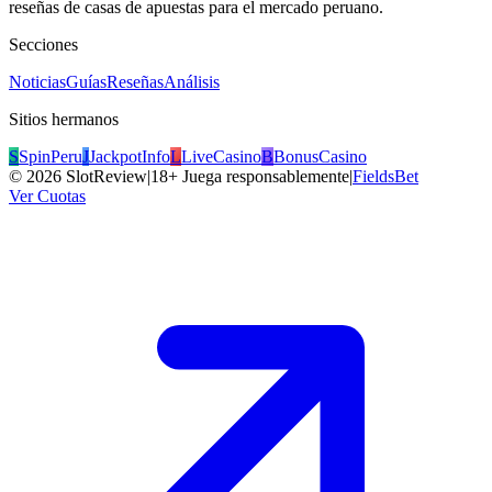
reseñas de casas de apuestas para el mercado peruano.
Secciones
Noticias
Guías
Reseñas
Análisis
Sitios hermanos
S
SpinPeru
J
JackpotInfo
L
LiveCasino
B
BonusCasino
©
2026
SlotReview
|
18+ Juega responsablemente
|
FieldsBet
Ver Cuotas