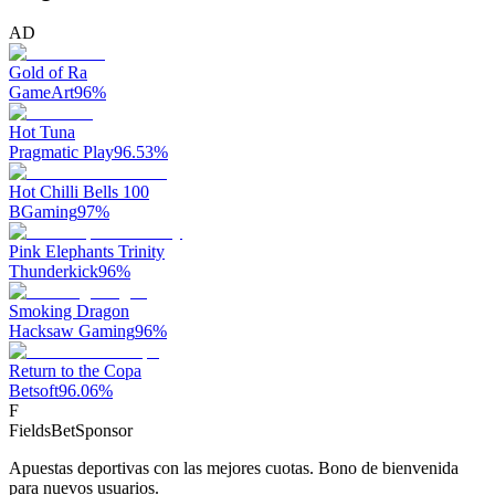
AD
Gold of Ra
GameArt
96
%
Hot Tuna
Pragmatic Play
96.53
%
Hot Chilli Bells 100
BGaming
97
%
Pink Elephants Trinity
Thunderkick
96
%
Smoking Dragon
Hacksaw Gaming
96
%
Return to the Copa
Betsoft
96.06
%
F
FieldsBet
Sponsor
Apuestas deportivas con las mejores cuotas. Bono de bienvenida
para nuevos usuarios.