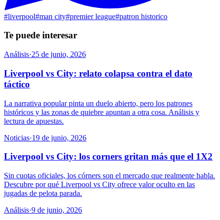
#
liverpool
#
man city
#
premier league
#
patron historico
Te puede interesar
Análisis
·
25 de junio, 2026
Liverpool vs City: relato colapsa contra el dato
táctico
La narrativa popular pinta un duelo abierto, pero los patrones
históricos y las zonas de quiebre apuntan a otra cosa. Análisis y
lectura de apuestas.
Noticias
·
19 de junio, 2026
Liverpool vs City: los corners gritan más que el 1X2
Sin cuotas oficiales, los córners son el mercado que realmente habla.
Descubre por qué Liverpool vs City ofrece valor oculto en las
jugadas de pelota parada.
Análisis
·
9 de junio, 2026