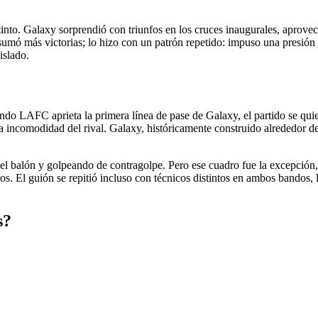
stinto. Galaxy sorprendió con triunfos en los cruces inaugurales, aprove
mó más victorias; lo hizo con un patrón repetido: impuso una presión 
islado.
do LAFC aprieta la primera línea de pase de Galaxy, el partido se quie
la incomodidad del rival. Galaxy, históricamente construido alrededor de
l balón y golpeando de contragolpe. Pero ese cuadro fue la excepción,
os. El guión se repitió incluso con técnicos distintos en ambos bandos, 
s?