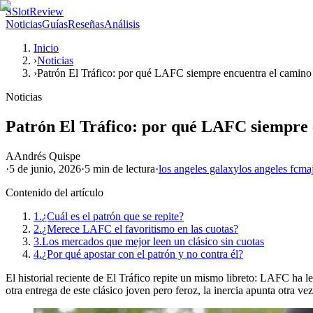
S
SlotReview
Noticias
Guías
Reseñas
Análisis
Inicio
›
Noticias
›
Patrón El Tráfico: por qué LAFC siempre encuentra el camino
Noticias
Patrón El Tráfico: por qué LAFC siempre 
A
Andrés Quispe
·
5 de junio, 2026
·
5 min
de lectura
·
los angeles galaxy
los angeles fc
maj
Contenido del artículo
1.
¿Cuál es el patrón que se repite?
2.
¿Merece LAFC el favoritismo en las cuotas?
3.
Los mercados que mejor leen un clásico sin cuotas
4.
¿Por qué apostar con el patrón y no contra él?
El historial reciente de El Tráfico repite un mismo libreto: LAFC ha l
otra entrega de este clásico joven pero feroz, la inercia apunta otra ve