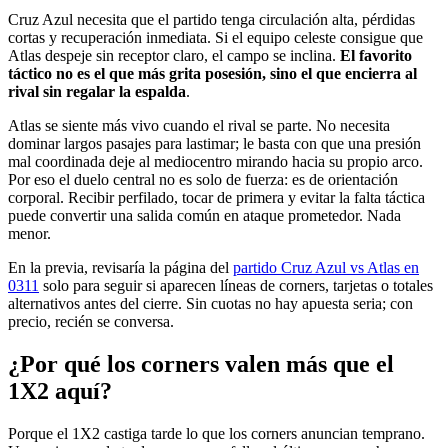
Cruz Azul necesita que el partido tenga circulación alta, pérdidas
cortas y recuperación inmediata. Si el equipo celeste consigue que
Atlas despeje sin receptor claro, el campo se inclina.
El favorito
táctico no es el que más grita posesión, sino el que encierra al
rival sin regalar la espalda
.
Atlas se siente más vivo cuando el rival se parte. No necesita
dominar largos pasajes para lastimar; le basta con que una presión
mal coordinada deje al mediocentro mirando hacia su propio arco.
Por eso el duelo central no es solo de fuerza: es de orientación
corporal. Recibir perfilado, tocar de primera y evitar la falta táctica
puede convertir una salida común en ataque prometedor. Nada
menor.
En la previa, revisaría la página del
partido Cruz Azul vs Atlas en
0311
solo para seguir si aparecen líneas de corners, tarjetas o totales
alternativos antes del cierre. Sin cuotas no hay apuesta seria; con
precio, recién se conversa.
¿Por qué los corners valen más que el
1X2 aquí?
Porque el 1X2 castiga tarde lo que los corners anuncian temprano.