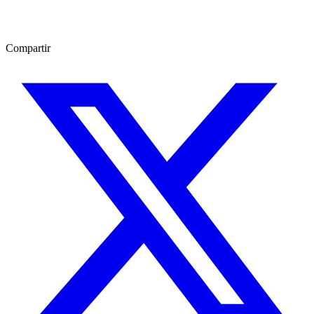
Compartir