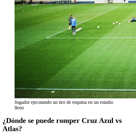
Jugador ejecutando un tiro de esquina en un estadio
lleno
¿Dónde se puede romper Cruz Azul vs
Atlas?