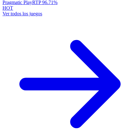
Pragmatic Play
RTP
96.71
%
HOT
Ver todos los juegos