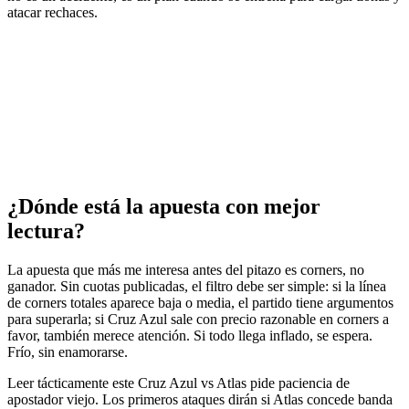
atacar rechaces.
¿Dónde está la apuesta con mejor
lectura?
La apuesta que más me interesa antes del pitazo es corners, no
ganador. Sin cuotas publicadas, el filtro debe ser simple: si la línea
de corners totales aparece baja o media, el partido tiene argumentos
para superarla; si Cruz Azul sale con precio razonable en corners a
favor, también merece atención. Si todo llega inflado, se espera.
Frío, sin enamorarse.
Leer tácticamente este Cruz Azul vs Atlas pide paciencia de
apostador viejo. Los primeros ataques dirán si Atlas concede banda