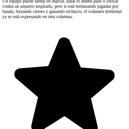
Un equipo puede tardar en marcar, fallar el último pase o chocar
contra un arquero inspirado, pero si está terminando jugadas por
banda, forzando cierres y ganando rechaces, el volumen territorial
ya se está expresando en otra columna.