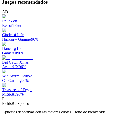
Juegos recomendados
AD
Fruit Zen
Betsoft
96
%
Circle of Life
Hacksaw Gaming
96
%
Dancing Lion
GameArt
96
%
Big Catch Xmas
AvatarUX
96
%
Win Storm Deluxe
CT Gaming
96
%
Treasures of Egypt
MrSlotty
96
%
F
FieldsBet
Sponsor
Apuestas deportivas con las mejores cuotas. Bono de bienvenida