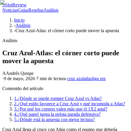
S
SlotReview
Noticias
Guías
Reseñas
Análisis
Inicio
›
Análisis
›
Cruz Azul-Atlas: el córner corto puede mover la apuesta
Análisis
Cruz Azul-Atlas: el córner corto puede
mover la apuesta
A
Andrés Quispe
·
9 de mayo, 2026
·
7 min
de lectura
·
cruz azul
atlas
liga mx
Contenido del artículo
1.
¿Dónde se puede romper Cruz Azul vs Atlas?
2.
¿Qué estilo favorece a Cruz Azul y qué incomoda a Atlas?
3.
¿Por qué los corners valen más que el 1X2 aquí?
4.
¿Qué papel juega la pelota parada defensiva?
5.
¿Dónde está la apuesta con mejor lectura?
Cruz Azul llega al cruce con Atlas como el equipo que debería