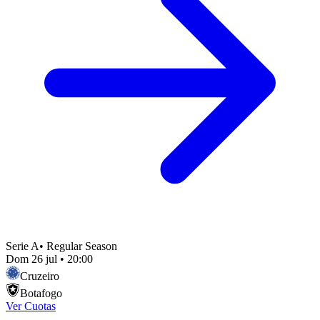
Serie A
•
Regular Season
Dom 26 jul
•
20:00
Cruzeiro
Botafogo
Ver Cuotas