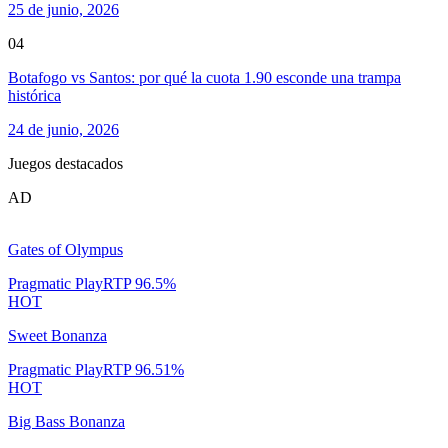
25 de junio, 2026
04
Botafogo vs Santos: por qué la cuota 1.90 esconde una trampa
histórica
24 de junio, 2026
Juegos destacados
AD
Gates of Olympus
Pragmatic Play
RTP
96.5
%
HOT
Sweet Bonanza
Pragmatic Play
RTP
96.51
%
HOT
Big Bass Bonanza