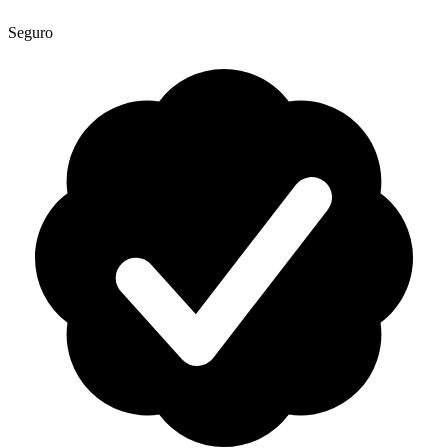
Seguro